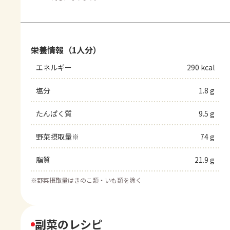
栄養情報（1人分）
エネルギー
290 kcal
塩分
1.8 g
たんぱく質
9.5 g
野菜摂取量※
74 g
脂質
21.9 g
※
野菜摂取量はきのこ類・いも類を除く
副菜のレシピ