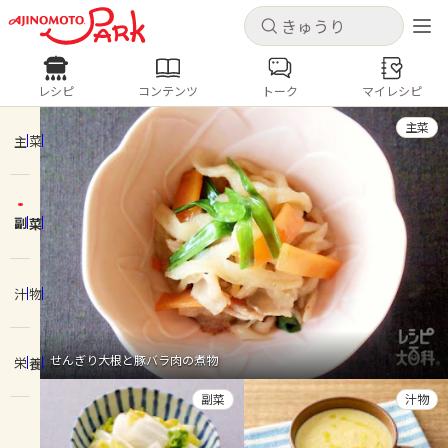
キャンセル
キャンセル
レシピ
コンテンツ
トーク
マイレシピ
レシピ
コンテンツ
ログインするとレシピを保存できます
主菜
ログイン
新規登録
主菜
人気の食材・レシピ
副菜
ホーム
きゅうり
なす
トマト
とうもろこし
ピーマン
みょうが
ゴーヤ
コンテンツ
汁物
レシピ
せんぎり大根と豚バラ肉の煮物
栄養
トーク
副菜
汁物