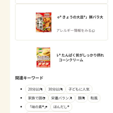
「Cook Do® きょうの大皿®」豚バラ大
根用
商品・アレルギー情報をみる
「クノール® たんぱく質がしっかり摂れ
るスープ」コーンクリーム
関連キーワード
20分以内
30分以内
子どもに人気
家族で囲む
栄養バランス
豚肉
和風
「味の素®」
ほんだし®