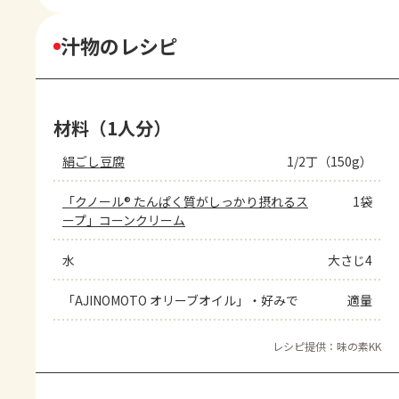
汁物のレシピ
材料（1人分）
絹ごし豆腐
1/2丁（150g）
「クノール® たんぱく質がしっかり摂れるス
1袋
ープ」コーンクリーム
水
大さじ4
「AJINOMOTO オリーブオイル」・好みで
適量
レシピ提供：味の素KK