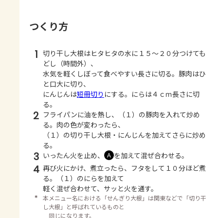
つくり方
1
切り干し大根はヒタヒタの水に１５～２０分つけても
どし（時間外）、
水気を軽くしぼって食べやすい長さに切る。豚肉はひ
と口大に切り、
にんじんは
短冊切り
にする。にらは４ｃｍ長さに切
る。
2
フライパンに油を熱し、（１）の豚肉を入れて炒め
る。肉の色が変わったら、
（１）の切り干し大根・にんじんを加えてさらに炒め
る。
3
いったん火を止め、
を加えて混ぜ合わせる。
Ａ
4
再び火にかけ、煮立ったら、フタをして１０分ほど煮
る。（１）のにらを加えて
軽く混ぜ合わせて、サッと火を通す。
＊
本メニュー名における「せんぎり大根」は関東などで「切り干
し大根」と呼ばれているものと
同じになります。