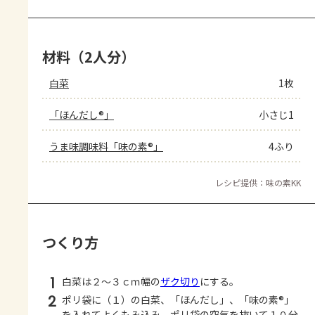
材料（2人分）
白菜
1枚
「ほんだし®」
小さじ1
うま味調味料「味の素®」
4ふり
レシピ提供：味の素KK
つくり方
1
白菜は２～３ｃｍ幅の
ザク切り
にする。
2
ポリ袋に（１）の白菜、「ほんだし」、「味の素®」
を入れてよくもみ込み、ポリ袋の空気を抜いて１０分