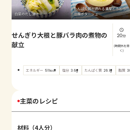
よくあるお問い合わせ
たんぱく質が摂れる濃厚とろとろ
白菜のだし漬け
豆腐ポタージュ
お買い物
せんぎり大根と豚バラ肉の煮物の
AJINOMOTO PARK とは
20
分
献立
(時間外を除
く)
エネルギー
塩分
たんぱく質
脂質
511
3.6
26.1
3
kcal
g
g
主菜のレシピ
材料（4人分）