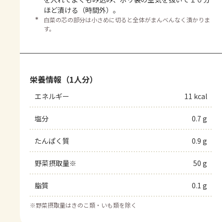
ほど漬ける（時間外）。
＊
白菜の芯の部分は小さめに切ると全体がまんべんなく漬かりま
す。
栄養情報（1人分）
エネルギー
11 kcal
塩分
0.7 g
たんぱく質
0.9 g
野菜摂取量※
50 g
脂質
0.1 g
※
野菜摂取量はきのこ類・いも類を除く