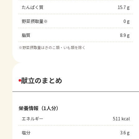
たんぱく質
15.7 g
野菜摂取量※
0 g
脂質
8.9 g
※
野菜摂取量はきのこ類・いも類を除く
献立のまとめ
栄養情報（1人分）
エネルギー
511 kcal
塩分
3.6 g