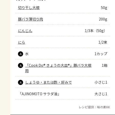
切り干し大根
50g
豚バラ薄切り肉
200g
にんじん
1/3本（50g）
にら
1/2束
水
1カップ
A
「Cook Do® きょうの大皿®」豚バラ大根
1箱
A
用
しょうゆ・または酢・好みで
小さじ1
A
「AJINOMOTO サラダ油」
大さじ1
レシピ提供：味の素KK