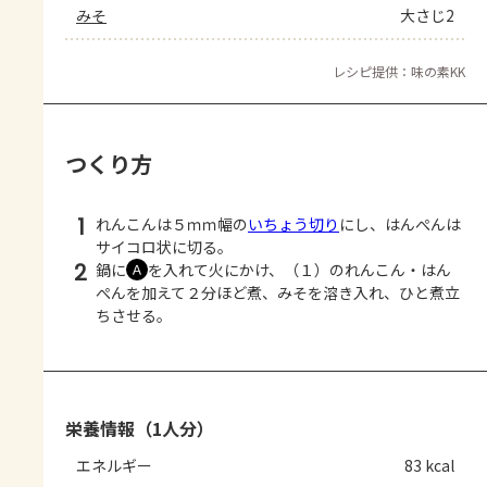
みそ
大さじ2
レシピ提供：味の素KK
つくり方
1
れんこんは５ｍｍ幅の
いちょう切り
にし、はんぺんは
サイコロ状に切る。
2
鍋に
を入れて火にかけ、（１）のれんこん・はん
Ａ
ぺんを加えて２分ほど煮、みそを溶き入れ、ひと煮立
ちさせる。
栄養情報（1人分）
エネルギー
83 kcal