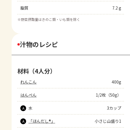
脂質
7.2 g
※
野菜摂取量はきのこ類・いも類を除く
汁物のレシピ
材料（4人分）
れんこん
400g
はんぺん
1/2枚（50g）
水
3カップ
A
「ほんだし®」
小さじ山盛り1
A