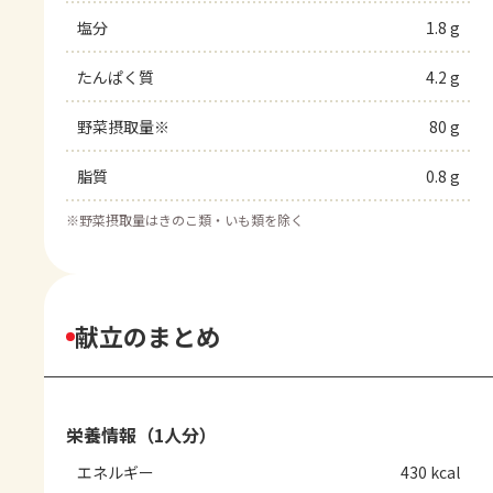
塩分
1.8 g
たんぱく質
4.2 g
野菜摂取量※
80 g
脂質
0.8 g
※
野菜摂取量はきのこ類・いも類を除く
献立のまとめ
栄養情報（1人分）
エネルギー
430 kcal