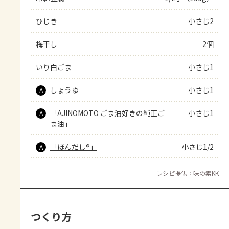
ひじき
小さじ2
梅干し
2個
いり白ごま
小さじ1
しょうゆ
小さじ1
A
「AJINOMOTO ごま油好きの純正ご
小さじ1
A
ま油」
「ほんだし®」
小さじ1/2
A
レシピ提供：味の素KK
つくり方