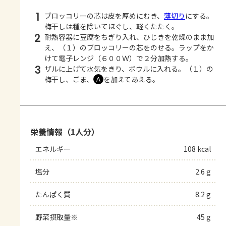
1
ブロッコリーの芯は皮を厚めにむき、
薄切り
にする。
梅干しは種を除いてほぐし、軽くたたく。
2
耐熱容器に豆腐をちぎり入れ、ひじきを乾燥のまま加
え、（１）のブロッコリーの芯をのせる。ラップをか
けて電子レンジ（６００Ｗ）で２分加熱する。
3
ザルに上げて水気をきり、ボウルに入れる。（１）の
梅干し、ごま、
を加えてあえる。
Ａ
栄養情報（1人分）
エネルギー
108 kcal
塩分
2.6 g
たんぱく質
8.2 g
野菜摂取量※
45 g