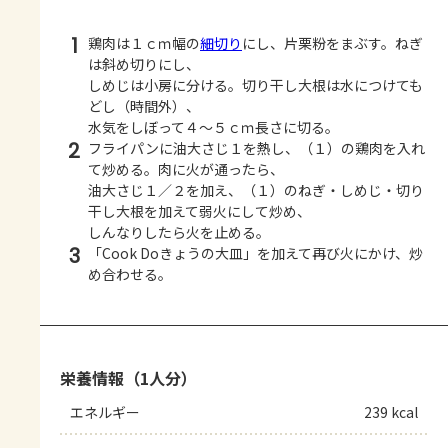
1
鶏肉は１ｃｍ幅の
細切り
にし、片栗粉をまぶす。ねぎ
は斜め切りにし、
しめじは小房に分ける。切り干し大根は水につけても
どし（時間外）、
水気をしぼって４～５ｃｍ長さに切る。
2
フライパンに油大さじ１を熱し、（１）の鶏肉を入れ
て炒める。肉に火が通ったら、
油大さじ１／２を加え、（１）のねぎ・しめじ・切り
干し大根を加えて弱火にして炒め、
しんなりしたら火を止める。
3
「Cook Doきょうの大皿」を加えて再び火にかけ、炒
め合わせる。
栄養情報（1人分）
エネルギー
239 kcal