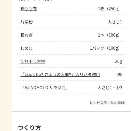
鶏もも肉
1枚（250g）
片栗粉
大さじ1
長ねぎ
1本（100g）
しめじ
1パック（100g）
切り干し大根
20g
「Cook Do® きょうの大皿®」ガリバタ鶏用
1箱
「AJINOMOTO サラダ油」
大さじ1・1/2
レシピ提供：味の素KK
つくり方