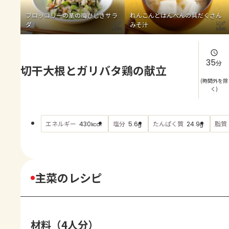
よくあるお問い合わせ
ブロッコリーの茎の梅ひじきサラ
れんこんとはんぺんの具だくさん
ダ
みそ汁
お買い物
AJINOMOTO PARK とは
35
分
切干大根とガリバタ鶏の献立
(時間外を除
く)
エネルギー
塩分
たんぱく質
脂質
430
5.6
24.9
kcal
g
g
主菜のレシピ
材料（4人分）