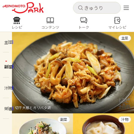
キャンセル
キャンセル
レシピ
コンテンツ
トーク
マイレシピ
レシピ
コンテンツ
ログインするとレシピを保存できます
主菜
ログイン
新規登録
主菜
人気の食材・レシピ
副菜
ホーム
きゅうり
なす
トマト
とうもろこし
ピーマン
みょうが
ゴーヤ
コンテンツ
汁物
レシピ
切干大根とガリバタ鶏
栄養
トーク
副菜
汁物