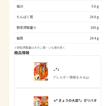
塩分
5.6 g
たんぱく質
24.9 g
野菜摂取量※
160 g
脂質
24.4 g
※
野菜摂取量はきのこ類・いも類を除く
商品情報
「ほんだし®」
商品・アレルギー情報をみる
「Cook Do® きょうの大皿®」ガリバタ
鶏用