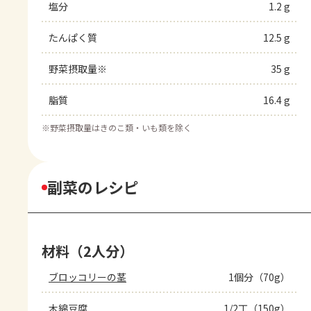
塩分
1.2 g
たんぱく質
12.5 g
野菜摂取量※
35 g
脂質
16.4 g
※
野菜摂取量はきのこ類・いも類を除く
副菜のレシピ
材料（2人分）
ブロッコリーの茎
1個分（70g）
木綿豆腐
1/2丁（150g）