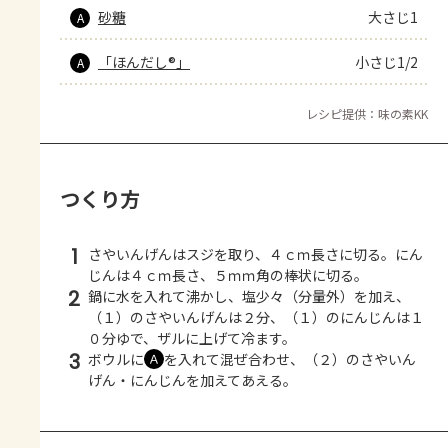
砂糖
大さじ1
A
「ほんだし®」
小さじ1/2
A
レシピ提供：味の素KK
つくり方
1
さやいんげんはスジを取り、４ｃｍ長さに切る。にん
じんは４ｃｍ長さ、５ｍｍ角の棒状に切る。
2
鍋に水を入れて沸かし、塩少々（分量外）を加え、
（１）のさやいんげんは２分、（１）のにんじんは１
０分ゆで、ザルに上げて冷ます。
3
ボウルに
を入れて混ぜ合わせ、（２）のさやいん
Ａ
げん・にんじんを加えてあえる。