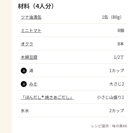
材料（4人分）
ツナ油漬缶
1缶（80g）
ミニトマト
8個
オクラ
8本
木綿豆腐
1/2丁
湯
1カップ
A
みそ
大さじ2
A
「ほんだし® 焼きあごだし」
小さじ山盛り1
氷水
2カップ
レシピ提供：味の素KK