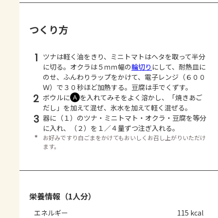
つくり方
1
ツナは軽く油をきり、ミニトマトはヘタを取って半分
に切る。オクラは５ｍｍ幅の
輪切り
にして、耐熱皿に
のせ、ふんわりラップをかけて、電子レンジ（６００
Ｗ）で３０秒ほど加熱する。豆腐は手でくずす。
2
ボウルに
を入れてみそをよく溶かし、「焼きあご
Ａ
だし」を加えて混ぜ、氷水を加えて軽く混ぜる。
3
器に（１）のツナ・ミニトマト・オクラ・豆腐を等分
に入れ、（２）を１／４量ずつ注ぎ入れる。
＊
お好みですり白ごまをかけてもおいしくお召し上がりいただけ
ます。
栄養情報（1人分）
エネルギー
115 kcal