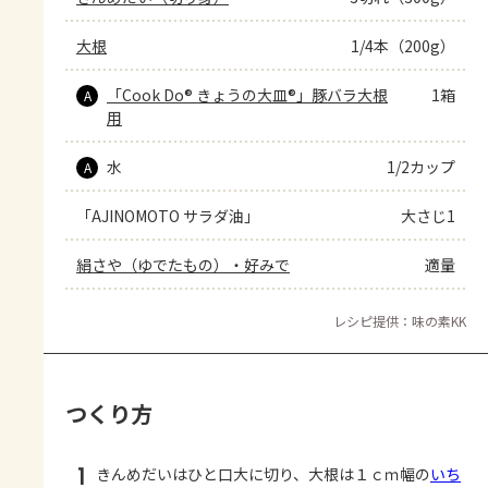
大根
1/4本（200g）
「Cook Do® きょうの大皿®」豚バラ大根
1箱
A
用
水
1/2カップ
A
「AJINOMOTO サラダ油」
大さじ1
絹さや（ゆでたもの）・好みで
適量
レシピ提供：味の素KK
つくり方
1
きんめだいはひと口大に切り、大根は１ｃｍ幅の
いち