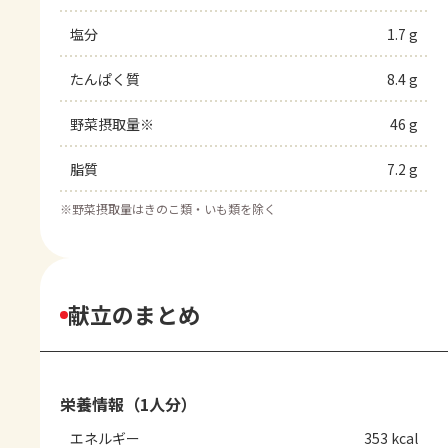
塩分
1.7 g
たんぱく質
8.4 g
野菜摂取量※
46 g
脂質
7.2 g
※
野菜摂取量はきのこ類・いも類を除く
献立のまとめ
栄養情報（1人分）
エネルギー
353 kcal