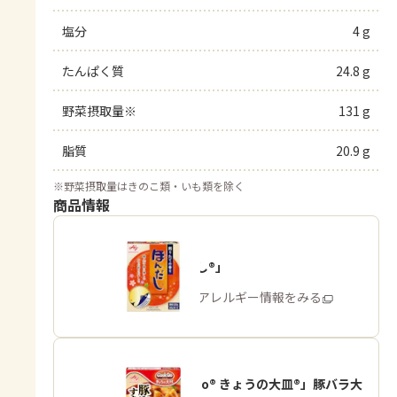
塩分
4 g
たんぱく質
24.8 g
野菜摂取量※
131 g
脂質
20.9 g
※
野菜摂取量はきのこ類・いも類を除く
商品情報
「ほんだし®」
商品・アレルギー情報をみる
「Cook Do® きょうの大皿®」豚バラ大