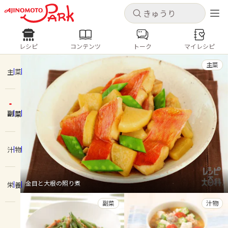
キャンセル
キャンセル
レシピ
コンテンツ
トーク
マイレシピ
レシピ
コンテンツ
ログインするとレシピを保存できます
主菜
ログイン
新規登録
主菜
人気の食材・レシピ
副菜
ホーム
きゅうり
なす
トマト
とうもろこし
ピーマン
みょうが
ゴーヤ
コンテンツ
汁物
レシピ
金目と大根の照り煮
栄養
トーク
副菜
汁物