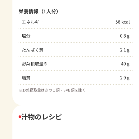
栄養情報（1人分）
エネルギー
56 kcal
塩分
0.8 g
たんぱく質
2.1 g
野菜摂取量※
40 g
脂質
2.9 g
※
野菜摂取量はきのこ類・いも類を除く
汁物のレシピ