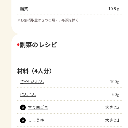
脂質
10.8 g
※
野菜摂取量はきのこ類・いも類を除く
副菜のレシピ
材料（4人分）
さやいんげん
100g
にんじん
60g
すり白ごま
大さじ3
A
しょうゆ
大さじ1
A