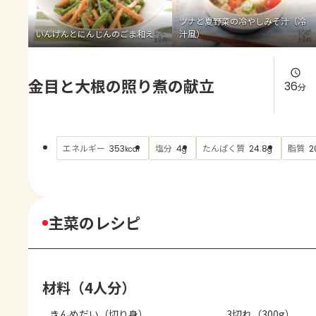
よくあるお問い合わせ
ツナと夏野菜の冷やしみそ汁（冷
いんげんとにんじんのごま和え
汁風）
お買い物
金目と大根の照り煮の献立
AJINOMOTO PARK とは
36
分
エネルギー
塩分
たんぱく質
脂質
353
4
24.8
2
kcal
g
g
主菜のレシピ
材料（4人分）
きんめだい（切り身）
3切れ（300g）