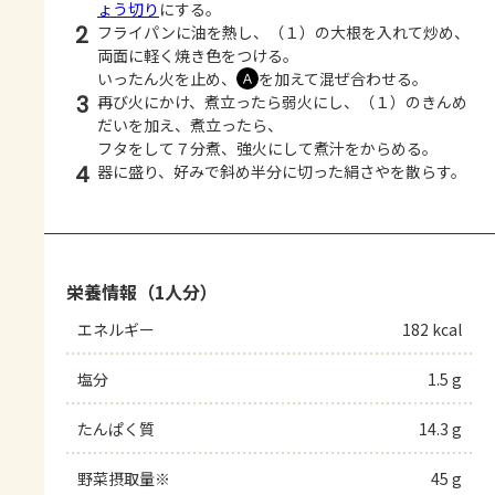
ょう切り
にする。
2
フライパンに油を熱し、（１）の大根を入れて炒め、
両面に軽く焼き色をつける。
いったん火を止め、
を加えて混ぜ合わせる。
Ａ
3
再び火にかけ、煮立ったら弱火にし、（１）のきんめ
だいを加え、煮立ったら、
フタをして７分煮、強火にして煮汁をからめる。
4
器に盛り、好みで斜め半分に切った絹さやを散らす。
栄養情報（1人分）
エネルギー
182 kcal
塩分
1.5 g
たんぱく質
14.3 g
野菜摂取量※
45 g