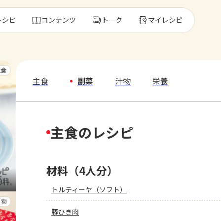
レシピ
コンテンツ
トーク
マイレシピ
レ
主食
主食
副菜
汁物
栄養
人気の食材・
主食のレシピ
きゅうり
ゴーヤ
材料（4人分）
トルティーヤ（ソフト）
汁物
豚ひき肉