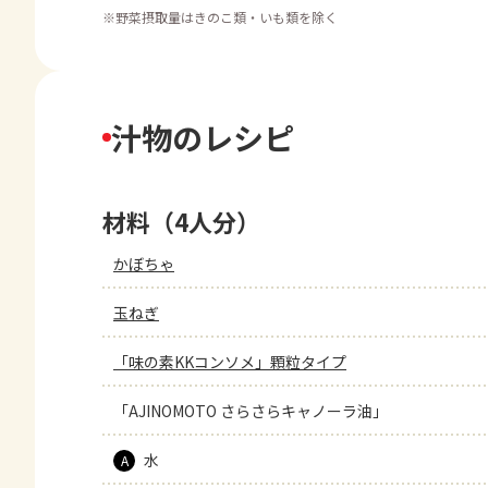
※
野菜摂取量はきのこ類・いも類を除く
汁物のレシピ
材料（4人分）
かぼちゃ
玉ねぎ
「味の素KKコンソメ」顆粒タイプ
「AJINOMOTO さらさらキャノーラ油」
水
A