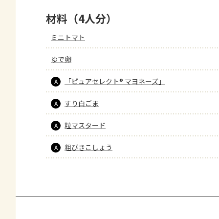
材料（4人分）
ミニトマト
ゆで卵
「ピュアセレクト® マヨネーズ」
A
すり白ごま
A
粒マスタード
A
粗びきこしょう
A