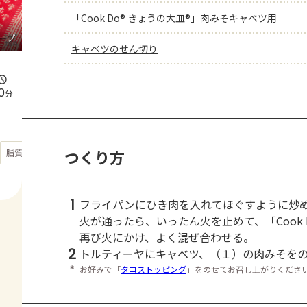
「Cook Do® きょうの大皿®」肉みそキャベツ用
ープ
キャベツのせん切り
0
分
もっと見る
つくり方
脂質
40.3
g
1
フライパンにひき肉を入れてほぐすように炒
火が通ったら、いったん火を止めて、「Cook
再び火にかけ、よく混ぜ合わせる。
2
トルティーヤにキャベツ、（１）の肉みそを
＊
お好みで「
タコストッピング
」をのせてお召し上がりくださ