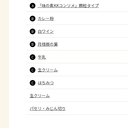
「味の素KKコンソメ」顆粒タイプ
A
カレー粉
B
白ワイン
B
月桂樹の葉
B
牛乳
C
生クリーム
C
はちみつ
C
生クリーム
パセリ・みじん切り