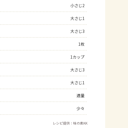
小さじ2
大さじ1
大さじ3
1枚
1カップ
大さじ3
大さじ1
適量
少々
レシピ提供：味の素KK