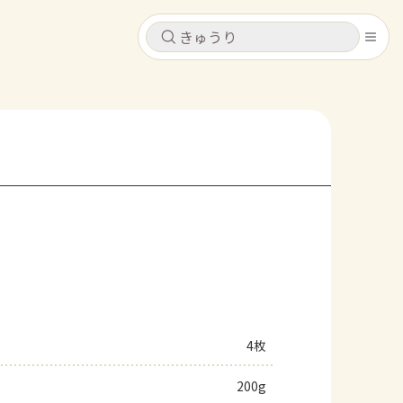
キャンセル
キャンセル
シピ
コンテンツ
ログインするとレシピを保存できます
ログイン
新規登録
レシピ
ホーム
なす
トマト
とうもろこし
ピーマン
みょうが
コンテンツ
レシピ
4枚
トーク
200g