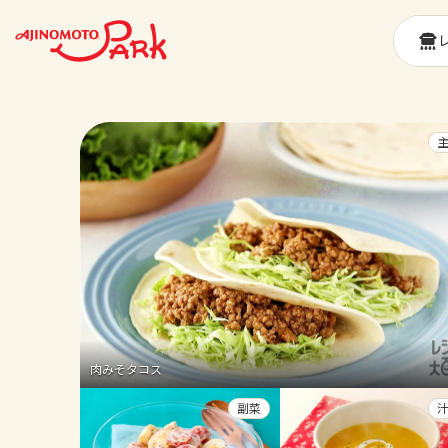
肉みそタコス
副菜