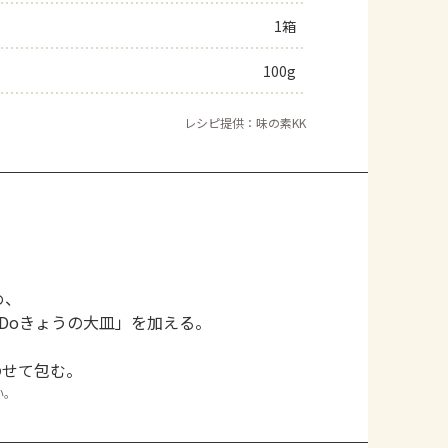
1箱
よくあるお問い合わせ
100g
お買い物
レシピ提供：味の素KK
AJINOMOTO PARK とは
め、
 Doきょうの大皿」を加える。
のせて包む。
い。