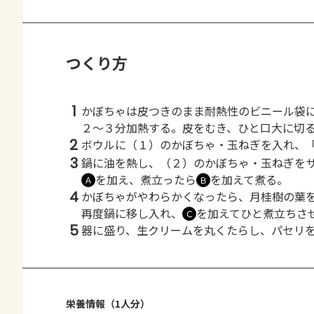
つくり方
1
かぼちゃは皮つきのまま耐熱性のビニール袋
２～３分加熱する。皮をむき、ひと口大に切
2
ボウルに（１）のかぼちゃ・玉ねぎを入れ、
3
鍋に油を熱し、（２）のかぼちゃ・玉ねぎを
を加え、煮立ったら
を加えて煮る。
Ａ
Ｂ
4
かぼちゃがやわらかくなったら、月桂樹の葉
再度鍋に移し入れ、
を加えてひと煮立ちさ
Ｃ
5
器に盛り、生クリームを丸くたらし、パセリ
栄養情報（1人分）