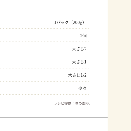
1パック（200g）
2個
大さじ2
大さじ1
大さじ1/2
少々
レシピ提供：味の素KK