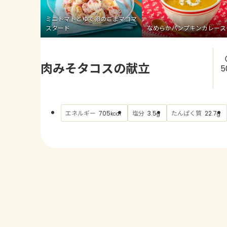
ミニトマトとゆで卵のごまマヨマ
スタード
なめらかパンプキンカレース
肉みそタコスの献立
5
エネルギー
塩分
たんぱく質
705
3.5
22.7
kcal
g
g