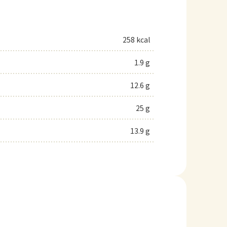
258 kcal
1.9 g
12.6 g
25 g
13.9 g