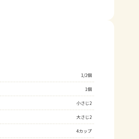
1/2個
1個
小さじ2
大さじ2
4カップ