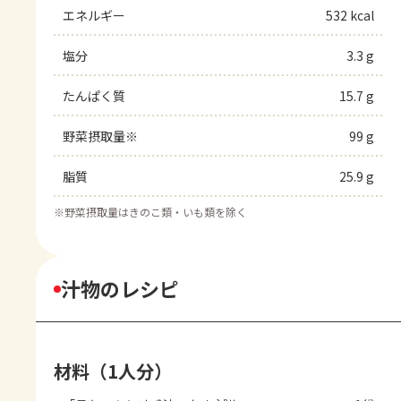
エネルギー
532 kcal
塩分
3.3 g
たんぱく質
15.7 g
野菜摂取量※
99 g
脂質
25.9 g
※
野菜摂取量はきのこ類・いも類を除く
汁物のレシピ
材料（1人分）