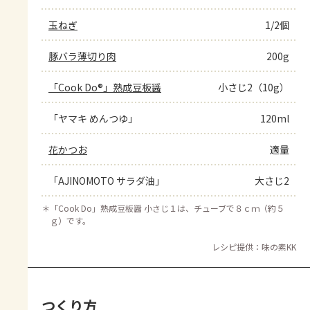
玉ねぎ
1/2個
豚バラ薄切り肉
200g
「Cook Do®」熟成豆板醤
小さじ2（10g）
「ヤマキ めんつゆ」
120ml
花かつお
適量
「AJINOMOTO サラダ油」
大さじ2
＊
「Cook Do」熟成豆板醤 小さじ１は、チューブで８ｃｍ（約５
ｇ）です。
レシピ提供：味の素KK
つくり方