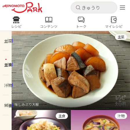
キャンセル
キャンセル
レシピ
コンテンツ
トーク
マイレシピ
レシピ
コンテンツ
ログインするとレシピを保存できます
主菜
ログイン
新規登録
主菜
人気の食材・レシピ
主食
ホーム
きゅうり
なす
トマト
とうもろこし
ピーマン
みょうが
ゴーヤ
コンテンツ
汁物
レシピ
味しみぶり大根
栄養
トーク
主食
汁物