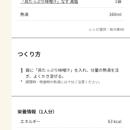
「具たっぷり味噌汁」なす 減塩
1袋
熱湯
160ml
レシピ提供：味の素KK
つくり方
1
器に「具たっぷり味噌汁」を入れ、分量の熱湯を注
ぎ、よくかき混ぜる。
＊
調理時・喫食時の熱湯には十分ご注意ください。
栄養情報（1人分）
エネルギー
63 kcal