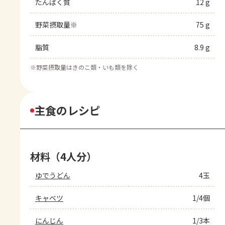
たんぱく質
12 g
野菜摂取量※
75 g
脂質
8.9 g
※
野菜摂取量はきのこ類・いも類を除く
主食のレシピ
材料（4人分）
ゆでうどん
4玉
キャベツ
1/4個
にんじん
1/3本