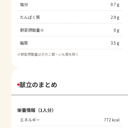
塩分
0.7 g
たんぱく質
2.9 g
野菜摂取量※
0 g
脂質
3.5 g
※
野菜摂取量はきのこ類・いも類を除く
献立のまとめ
栄養情報（1人分）
エネルギー
772 kcal