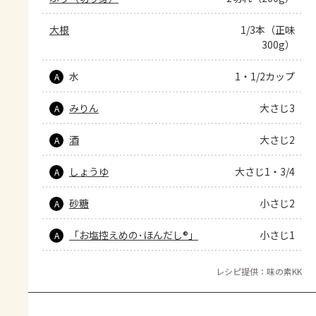
大根
1/3本（正味
300g）
水
1・1/2カップ
A
みりん
大さじ3
A
酒
大さじ2
A
しょうゆ
大さじ1・3/4
A
砂糖
小さじ2
A
「お塩控えめの･ほんだし®」
小さじ1
A
レシピ提供：味の素KK