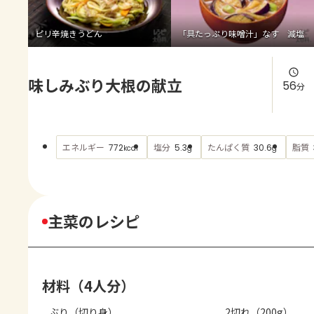
よくあるお問い合わせ
ピリ辛焼きうどん
「具たっぷり味噌汁」なす 減塩
お買い物
味しみぶり大根の献立
AJINOMOTO PARK とは
56
分
エネルギー
塩分
たんぱく質
脂質
772
5.3
30.6
kcal
g
g
主菜のレシピ
材料（4人分）
ぶり（切り身）
2切れ（200g）