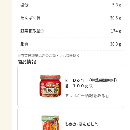
塩分
5.3 g
たんぱく質
30.6 g
野菜摂取量※
174 g
脂質
38.3 g
※
野菜摂取量はきのこ類・いも類を除く
商品情報
「Ｃｏｏｋ Ｄｏ®」（中華醤調味料）
熟成豆板醤 １００ｇ瓶
商品・アレルギー情報をみる
「お塩控えめの･ほんだし®」