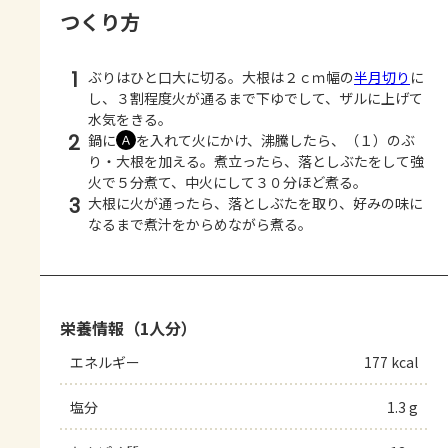
つくり方
1
ぶりはひと口大に切る。大根は２ｃｍ幅の
半月切り
に
し、３割程度火が通るまで下ゆでして、ザルに上げて
水気をきる。
2
鍋に
を入れて火にかけ、沸騰したら、（１）のぶ
Ａ
り・大根を加える。煮立ったら、落としぶたをして強
火で５分煮て、中火にして３０分ほど煮る。
3
大根に火が通ったら、落としぶたを取り、好みの味に
なるまで煮汁をからめながら煮る。
栄養情報（1人分）
エネルギー
177 kcal
塩分
1.3 g