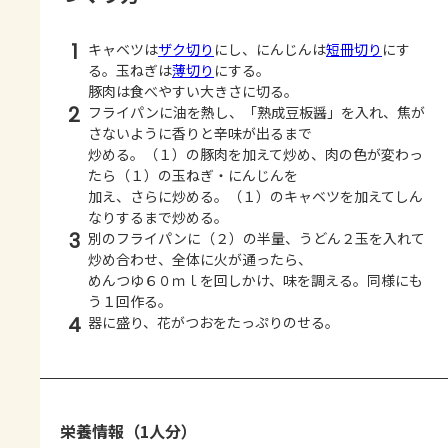
1
キャベツは
ザク切り
にし、にんじんは
短冊切り
にす
る。玉ねぎは
薄切り
にする。
豚肉は食べやすい大きさに切る。
2
フライパンに油を熱し、「熟成豆板醤」を入れ、焦が
さないように香りと辛味が出るまで
炒める。（１）の豚肉を加えて炒め、肉の色が変わっ
たら（１）の玉ねぎ・にんじんを
加え、さらに炒める。（１）のキャベツを加えてしん
なりするまで炒める。
3
別のフライパンに（２）の半量、うどん２玉を入れて
炒め合わせ、全体に火が通ったら、
めんつゆ６０ｍｌを回しかけ、味を調える。同様にも
う１回作る。
4
器に盛り、花がつおをたっぷりのせる。
栄養情報（1人分）