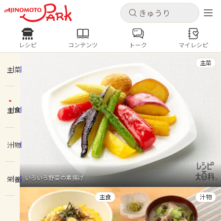
キャンセル
キャンセル
レシピ
コンテンツ
トーク
マイレシピ
レシピ
コンテンツ
ログインするとレシピを保存できます
主菜
ログイン
新規登録
主菜
人気の食材・レシピ
主食
ホーム
きゅうり
なす
トマト
とうもろこし
ピーマン
みょうが
ゴーヤ
コンテンツ
汁物
レシピ
いろいろ野菜の素揚げ
栄養
トーク
主食
汁物