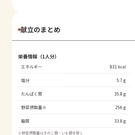
献立のまとめ
栄養情報（1人分）
エネルギー
831 kcal
塩分
5.7 g
たんぱく質
35.8 g
野菜摂取量※
256 g
脂質
33.8 g
※
野菜摂取量はきのこ類・いも類を除く