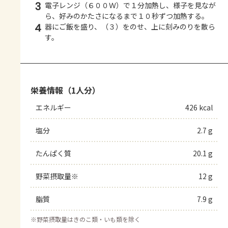
3
電子レンジ（６００Ｗ）で１分加熱し、様子を見なが
ら、好みのかたさになるまで１０秒ずつ加熱する。
4
器にご飯を盛り、（３）をのせ、上に刻みのりを散ら
す。
栄養情報（1人分）
エネルギー
426 kcal
塩分
2.7 g
たんぱく質
20.1 g
野菜摂取量※
12 g
脂質
7.9 g
※
野菜摂取量はきのこ類・いも類を除く