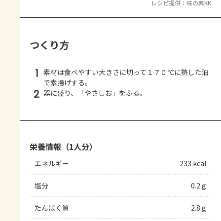
レシピ提供：味の素KK
つくり方
1
素材は食べやすい大きさに切って１７０℃に熱した油
で素揚げする。
2
器に盛り、「やさしお」をふる。
栄養情報（1人分）
エネルギー
233 kcal
塩分
0.2 g
たんぱく質
2.8 g