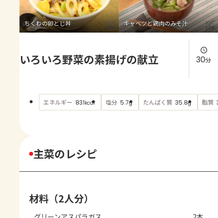
よくあるお問い合わせ
ちくわの卵とじ丼
キャベツと鶏肉のみそ汁
お買い物
いろいろ野菜の素揚げの献立
AJINOMOTO PARK とは
30
分
エネルギー
塩分
たんぱく質
脂質
831
5.7
35.8
kcal
g
g
主菜のレシピ
材料（2人分）
グリーンアスパラガス
2本