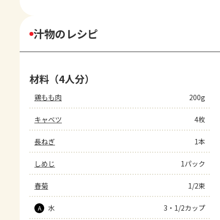
汁物のレシピ
材料（4人分）
鶏もも肉
200g
キャベツ
4枚
長ねぎ
1本
しめじ
1パック
春菊
1/2束
水
3・1/2カップ
A