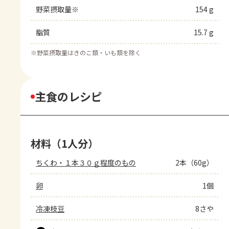
野菜摂取量※
154 g
脂質
15.7 g
※
野菜摂取量はきのこ類・いも類を除く
主食のレシピ
材料（1人分）
ちくわ・１本３０ｇ程度のもの
2本（60g）
卵
1個
冷凍枝豆
8さや