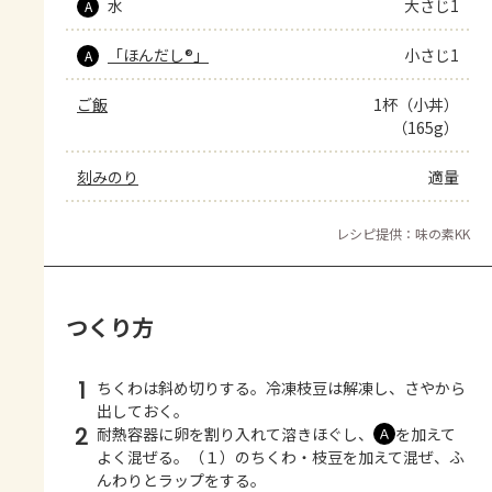
水
大さじ1
A
「ほんだし®」
小さじ1
A
ご飯
1杯（小丼）
（165g）
刻みのり
適量
レシピ提供：味の素KK
つくり方
1
ちくわは斜め切りする。冷凍枝豆は解凍し、さやから
出しておく。
2
耐熱容器に卵を割り入れて溶きほぐし、
を加えて
Ａ
よく混ぜる。（１）のちくわ・枝豆を加えて混ぜ、ふ
んわりとラップをする。