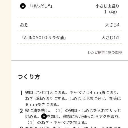
「ほんだし®」
小さじ山盛り
A
1（4g）
みそ
大さじ4
「AJINOMOTO サラダ油」
大さじ1/2
レシピ提供：味の素KK
つくり方
1
鶏肉はひと口大に切る。キャベツは４ｃｍ角に切り、
ねぎは斜め切りにする。しめじは小房に分け、春菊は
６ｃｍ長さに切る。
2
鍋に油を熱し、（１）の鶏肉・しめじを入れてサッと
炒める。
を加え、鶏肉に火が通ったらアクを取り、
Ａ
（１）のねぎ・キャベツを加える。