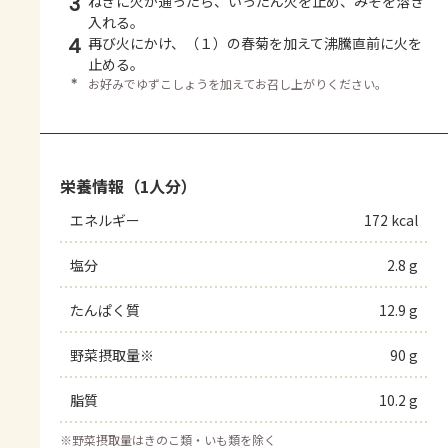
3
ねぎに火が通ったら、いったん火を止め、みそを溶き
入れる。
4
再び火にかけ、（１）の春菊を加えて沸騰直前に火を
止める。
＊
お好みでゆずこしょうを加えてお召し上がりください。
栄養情報（1人分）
エネルギー
172 kcal
塩分
2.8 g
たんぱく質
12.9 g
野菜摂取量※
90 g
脂質
10.2 g
※
野菜摂取量はきのこ類・いも類を除く