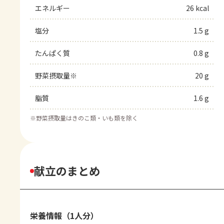
エネルギー
26 kcal
塩分
1.5 g
たんぱく質
0.8 g
野菜摂取量※
20 g
脂質
1.6 g
※
野菜摂取量はきのこ類・いも類を除く
献立のまとめ
栄養情報（1人分）