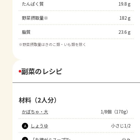
たんぱく質
19.8 g
野菜摂取量※
182 g
脂質
23.6 g
※
野菜摂取量はきのこ類・いも類を除く
副菜のレシピ
材料（2人分）
かぼちゃ・大
1/8個（170g）
しょうゆ
小さじ1/2
A
「丸鶏がらスープ™」
少々
A