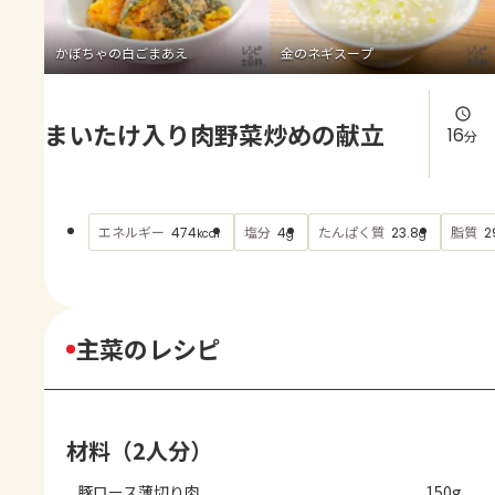
よくあるお問い合わせ
かぼちゃの白ごまあえ
金のネギスープ
お買い物
まいたけ入り肉野菜炒めの献立
AJINOMOTO PARK とは
16
分
エネルギー
塩分
たんぱく質
脂質
474
4
23.8
2
kcal
g
g
主菜のレシピ
材料（2人分）
豚ロース薄切り肉
150g