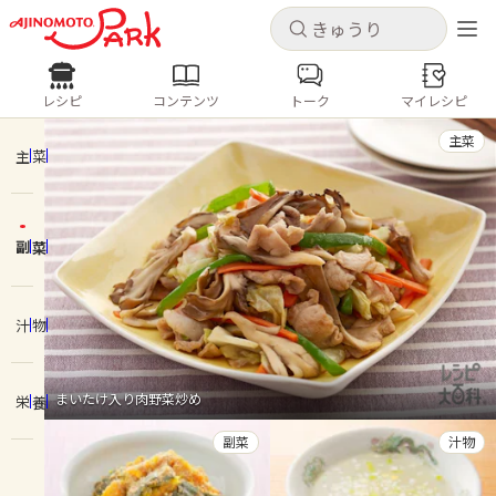
キャンセル
キャンセル
レシピ
コンテンツ
トーク
マイレシピ
レシピ
コンテンツ
ログインするとレシピを保存できます
主菜
ログイン
新規登録
主菜
人気の食材・レシピ
副菜
ホーム
きゅうり
なす
トマト
とうもろこし
ピーマン
みょうが
ゴーヤ
コンテンツ
汁物
レシピ
まいたけ入り肉野菜炒め
栄養
トーク
副菜
汁物