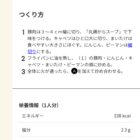
つくり方
1
豚肉は３～４ｃｍ幅に切り、「丸鶏がらスープ」で下
味をつける。キャベツはひと口大に切り、まいたけは
食べやすい大きさにほぐす。にんじん、ピーマンは
細
切り
にする。
2
フライパンに油を熱し、（１）の豚肉・にんじん・キ
ャベツ・まいたけ・ピーマンの順に炒める。
3
全体に火が通ったら、
を加えて炒め合わせる。
Ａ
栄養情報（1人分）
エネルギー
338 kcal
塩分
2.3 g