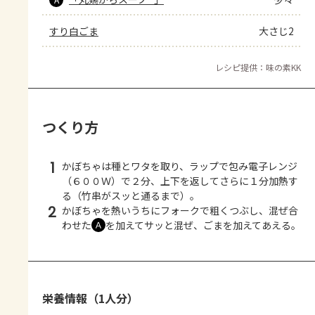
すり白ごま
大さじ2
レシピ提供：味の素KK
つくり方
1
かぼちゃは種とワタを取り、ラップで包み電子レンジ
（６００Ｗ）で２分、上下を返してさらに１分加熱す
る（竹串がスッと通るまで）。
2
かぼちゃを熱いうちにフォークで粗くつぶし、混ぜ合
わせた
を加えてサッと混ぜ、ごまを加えてあえる。
Ａ
栄養情報（1人分）