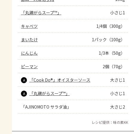
「丸鶏がらスープ™」
小さじ1
キャベツ
1/4個（300g）
まいたけ
1パック（100g）
にんじん
1/3本（50g）
ピーマン
2個（70g）
「Cook Do®」オイスターソース
大さじ1
A
「丸鶏がらスープ™」
小さじ1
A
「AJINOMOTO サラダ油」
大さじ2
レシピ提供：味の素KK