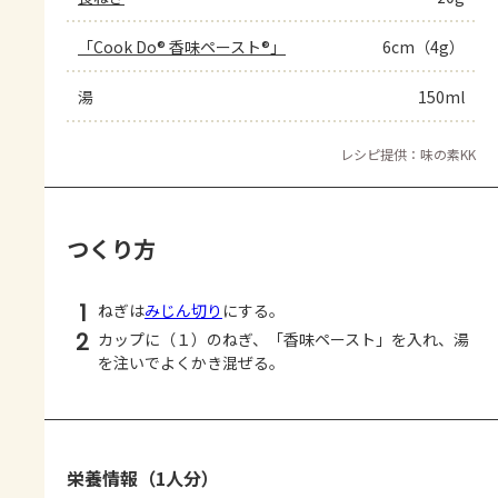
「Cook Do® 香味ペースト®」
6cm（4g）
湯
150ml
レシピ提供：味の素KK
つくり方
1
ねぎは
みじん切り
にする。
2
カップに（１）のねぎ、「香味ペースト」を入れ、湯
を注いでよくかき混ぜる。
栄養情報（1人分）