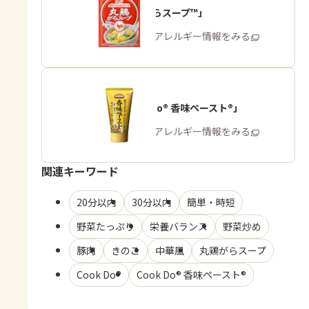
「丸鶏がらスープ™」
商品・アレルギー情報をみる
「Cook Do® 香味ペースト®」
商品・アレルギー情報をみる
関連キーワード
20分以内
30分以内
簡単・時短
野菜たっぷり
栄養バランス
野菜炒め
豚肉
きのこ
中華風
丸鶏がらスープ
Cook Do®
Cook Do® 香味ペースト®