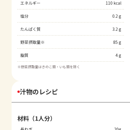
エネルギー
110 kcal
塩分
0.2 g
たんぱく質
3.2 g
野菜摂取量※
85 g
脂質
4 g
※
野菜摂取量はきのこ類・いも類を除く
汁物のレシピ
材料（1人分）
長ねぎ
20g