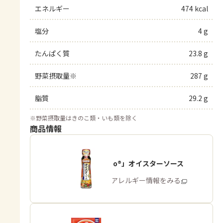
エネルギー
474 kcal
塩分
4 g
たんぱく質
23.8 g
野菜摂取量※
287 g
脂質
29.2 g
※
野菜摂取量はきのこ類・いも類を除く
商品情報
「Cook Do®」オイスターソース
商品・アレルギー情報をみる