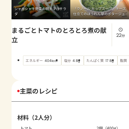
よくあるお問い合わせ
シャキシャキ野菜の明太マヨサラ
「クノール カップスープ」チーズ
ダ
仕立てのほうれん草のポタージュ
お買い物
まるごとトマトのとろとろ煮の献
AJINOMOTO PARK とは
22
分
立
エネルギー
塩分
たんぱく質
脂質
404
4.8
17.8
kcal
g
g
主菜のレシピ
材料（2人分）
トマト
2個（400g）