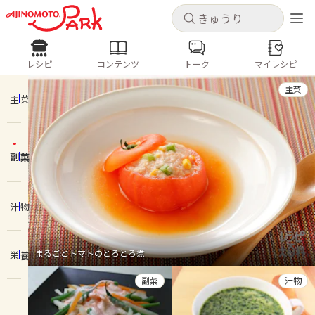
キャンセル
キャンセル
レシピ
コンテンツ
トーク
マイレシピ
レシピ
コンテンツ
ログインするとレシピを保存できます
主菜
ログイン
新規登録
主菜
人気の食材・レシピ
副菜
ホーム
きゅうり
なす
トマト
とうもろこし
ピーマン
みょうが
ゴーヤ
コンテンツ
汁物
レシピ
まるごとトマトのとろとろ煮
栄養
トーク
副菜
汁物