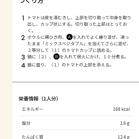
つくり方
1
トマトは皮を湯むきし、上部を切り取って中身を取り
出し、カップ状にする。切り取った上部はとってお
く。
2
ボウルに鶏ひき肉、
を入れてよく練り混ぜ、凍っ
Ａ
たまま「ミックスベジタブル」を加えてさらに混ぜ、
２等分して（１）のトマトカップに詰める。
3
鍋に（２）、
を入れて弱火にかけ、１０分煮る。
Ｂ
4
器に盛り、（１）のトマトの上部を添える。
栄養情報（1人分）
エネルギー
168 kcal
塩分
1.6 g
たんぱく質
12.4 g