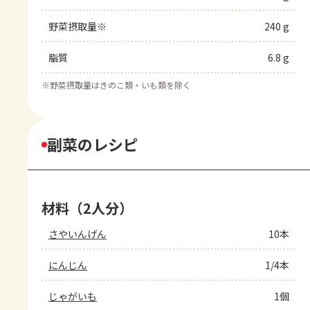
野菜摂取量※
240 g
脂質
6.8 g
※
野菜摂取量はきのこ類・いも類を除く
副菜のレシピ
材料（2人分）
さやいんげん
10本
にんじん
1/4本
じゃがいも
1個