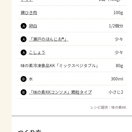
鶏ひき肉
100g
卵白
1/2個分
A
「瀬戸のほんじお®」
少々
A
こしょう
少々
A
味の素冷凍食品KK「ミックスベジタブル」
80g
水
300ml
B
「味の素KKコンソメ」顆粒タイプ
小さじ2
B
レシピ提供：味の素KK