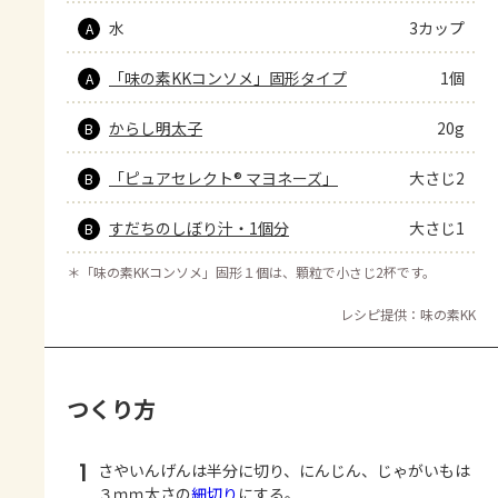
水
3カップ
A
「味の素KKコンソメ」固形タイプ
1個
A
からし明太子
20g
B
「ピュアセレクト® マヨネーズ」
大さじ2
B
すだちのしぼり汁・1個分
大さじ1
B
＊
「味の素KKコンソメ」固形１個は、顆粒で小さじ2杯です。
レシピ提供：味の素KK
つくり方
1
さやいんげんは半分に切り、にんじん、じゃがいもは
３ｍｍ太さの
細切り
にする。