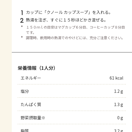
1
カップに「クノール カップスープ」を入れる。
2
熱湯を注ぎ、すぐに１５秒ほどかき混ぜる。
＊
１５０ｍｌの目安はマグカップ６分目、コーヒーカップ８分目
です。
＊
調理時、飲用時の熱湯でのやけどには、充分ご注意ください。
栄養情報（1人分）
エネルギー
61 kcal
塩分
1.2 g
たんぱく質
1.3 g
野菜摂取量※
0 g
脂質
3.2 g