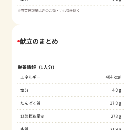
※
野菜摂取量はきのこ類・いも類を除く
献立のまとめ
栄養情報（1人分）
エネルギー
404 kcal
塩分
4.8 g
たんぱく質
17.8 g
野菜摂取量※
273 g
脂質
21.9 g