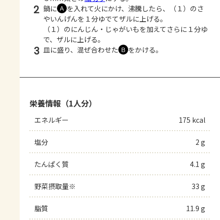
2
鍋に
を入れて火にかけ、沸騰したら、（１）のさ
Ａ
やいんげんを１分ゆでてザルに上げる。
（１）のにんじん・じゃがいもを加えてさらに１分ゆ
で、ザルに上げる。
3
皿に盛り、混ぜ合わせた
をかける。
Ｂ
栄養情報（1人分）
エネルギー
175 kcal
塩分
2 g
たんぱく質
4.1 g
野菜摂取量※
33 g
脂質
11.9 g