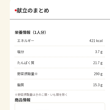
献立のまとめ
栄養情報（1人分）
エネルギー
421 kcal
塩分
3.7 g
たんぱく質
21.7 g
野菜摂取量※
290 g
脂質
15.3 g
※
野菜摂取量はきのこ類・いも類を除く
商品情報