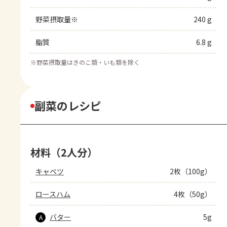
野菜摂取量※
240 g
脂質
6.8 g
※
野菜摂取量はきのこ類・いも類を除く
副菜のレシピ
材料（2人分）
キャベツ
2枚（100g）
ロースハム
4枚（50g）
バター
5g
A