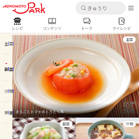
キャンセル
キャンセル
レシピ
コンテンツ
トーク
マイレシピ
レシピ
コンテンツ
ログインするとレシピを保存できます
主菜
ログイン
新規登録
主菜
人気の食材・レシピ
副菜
ホーム
きゅうり
なす
トマト
とうもろこし
ピーマン
みょうが
ゴーヤ
コンテンツ
汁物
レシピ
まるごとトマトのとろとろ煮
栄養
トーク
副菜
汁物