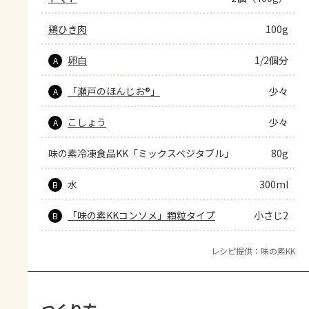
鶏ひき肉
100g
卵白
1/2個分
A
「瀬戸のほんじお®」
少々
A
こしょう
少々
A
味の素冷凍食品KK「ミックスベジタブル」
80g
水
300ml
B
「味の素KKコンソメ」顆粒タイプ
小さじ2
B
レシピ提供：味の素KK