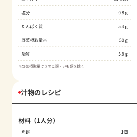
塩分
0.8 g
たんぱく質
5.3 g
野菜摂取量※
50 g
脂質
5.8 g
※
野菜摂取量はきのこ類・いも類を除く
汁物のレシピ
材料（1人分）
角餅
1個