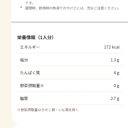
です。
＊
調理時、飲用時の熱湯でのやけどには、充分ご注意ください。
栄養情報（1人分）
エネルギー
172 kcal
塩分
1.3 g
たんぱく質
4 g
野菜摂取量※
0 g
脂質
2.7 g
※
野菜摂取量はきのこ類・いも類を除く