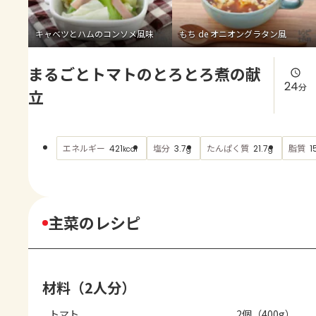
よくあるお問い合わせ
キャベツとハムのコンソメ風味
もち de オニオングラタン風
お買い物
まるごとトマトのとろとろ煮の献
AJINOMOTO PARK とは
24
分
立
エネルギー
塩分
たんぱく質
脂質
421
3.7
21.7
1
kcal
g
g
主菜のレシピ
材料（2人分）
トマト
2個（400g）