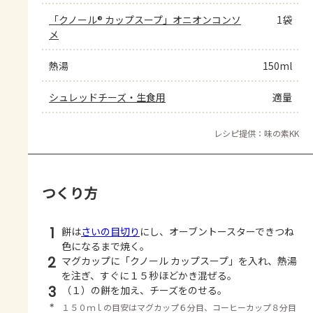
「クノール® カップスープ」オニオンコンソ
1袋
メ
熱湯
150ml
シュレッドチーズ・生食用
適量
レシピ提供：味の素KK
つくり方
1
餅は
さいの目切り
にし、オーブントースターできつね
色になるまで焼く。
2
マグカップに「クノール カップスープ」を入れ、熱湯
を注ぎ、すぐに１５秒ほどかき混ぜる。
3
（１）の餅を加え、チーズをのせる。
＊
１５０ｍｌの目安はマグカップ６分目、コーヒーカップ８分目