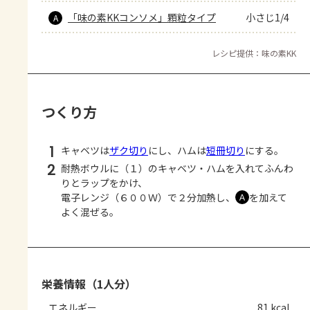
「味の素KKコンソメ」顆粒タイプ
小さじ1/4
A
レシピ提供：味の素KK
つくり方
1
キャベツは
ザク切り
にし、ハムは
短冊切り
にする。
2
耐熱ボウルに（１）のキャベツ・ハムを入れてふんわ
りとラップをかけ、
電子レンジ（６００Ｗ）で２分加熱し、
を加えて
Ａ
よく混ぜる。
栄養情報（1人分）
エネルギー
81 kcal