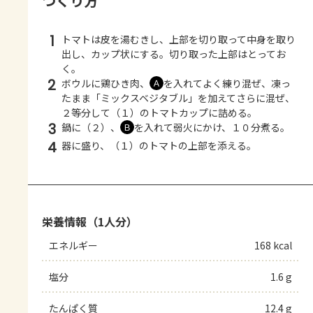
つくり方
1
トマトは皮を湯むきし、上部を切り取って中身を取り
出し、カップ状にする。切り取った上部はとってお
く。
2
ボウルに鶏ひき肉、
を入れてよく練り混ぜ、凍っ
Ａ
たまま「ミックスベジタブル」を加えてさらに混ぜ、
２等分して（１）のトマトカップに詰める。
3
鍋に（２）、
を入れて弱火にかけ、１０分煮る。
Ｂ
4
器に盛り、（１）のトマトの上部を添える。
栄養情報（1人分）
エネルギー
168 kcal
塩分
1.6 g
たんぱく質
12.4 g