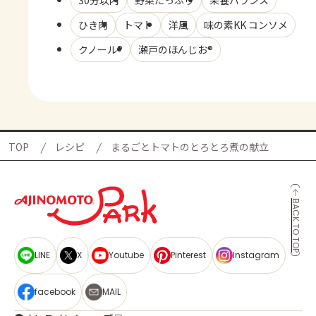
30分以内
野菜たっぷり
栄養バランス
ひき肉
トマト
洋風
味の素KK コンソメ
クノール®
瀬戸のほんじお®
TOP
レシピ
まるごとトマトのとろとろ煮の献立
BACK TO TOP
LINE
X
Youtube
Pinterest
Instagram
facebook
MAIL