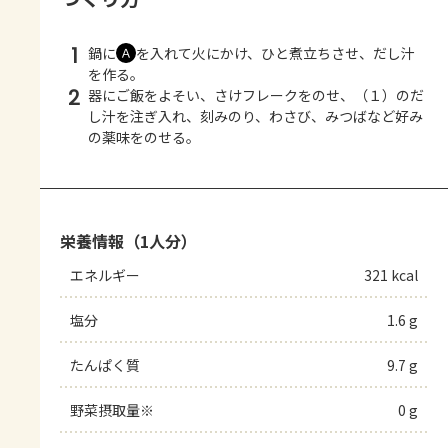
1
鍋に
を入れて火にかけ、ひと煮立ちさせ、だし汁
Ａ
を作る。
2
器にご飯をよそい、さけフレークをのせ、（１）のだ
し汁を注ぎ入れ、刻みのり、わさび、みつばなど好み
の薬味をのせる。
栄養情報（1人分）
エネルギー
321 kcal
塩分
1.6 g
たんぱく質
9.7 g
野菜摂取量※
0 g