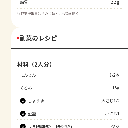
脂質
2.2 g
※
野菜摂取量はきのこ類・いも類を除く
副菜のレシピ
材料（2人分）
にんじん
1/2本
くるみ
15g
しょうゆ
大さじ1/2
A
砂糖
小さじ1
A
うま味調味料「味の素®」
少々
A