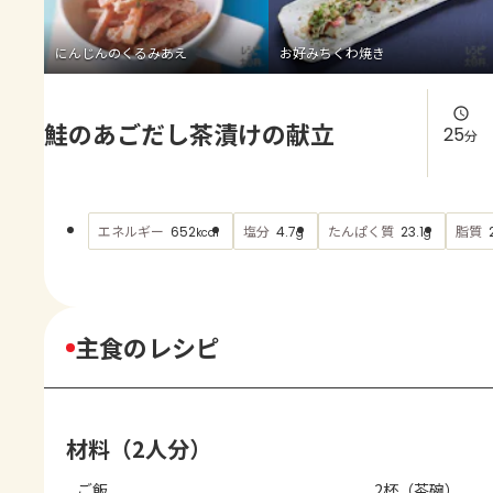
よくあるお問い合わせ
にんじんのくるみあえ
お好みちくわ焼き
お買い物
鮭のあごだし茶漬けの献立
AJINOMOTO PARK とは
25
分
エネルギー
塩分
たんぱく質
脂質
652
4.7
23.1
kcal
g
g
主食のレシピ
材料（2人分）
ご飯
2杯（茶碗）