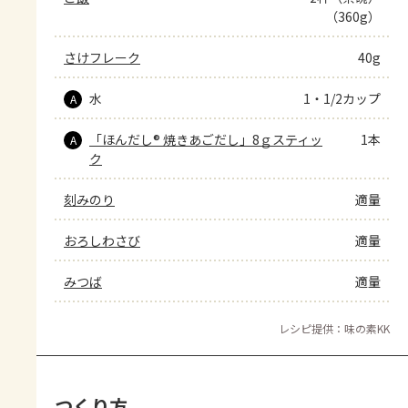
（360g）
さけフレーク
40g
水
1・1/2カップ
A
「ほんだし® 焼きあごだし」8ｇスティッ
1本
A
ク
刻みのり
適量
おろしわさび
適量
みつば
適量
レシピ提供：味の素KK
つくり方