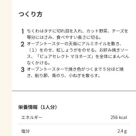
つくり方
1
ちくわはタテに切れ目を入れ、カット野菜、チーズを
等分にはさみ、食べやすい長さに切る。
2
オーブントースターの天板にアルミホイルを敷き、
（１）をのせ、紅しょうがをのせる。お好み焼きソー
ス、「ピュアセレクト マヨネーズ」を全体にまんべん
なくかける。
3
オーブントースターで焼き色がつくまで５分ほど焼
き、削り節、青のり、小ねぎを散らす。
栄養情報（1人分）
エネルギー
256 kcal
塩分
2.4 g