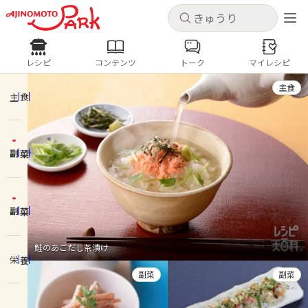
キャンセル
キャンセル
レシピ
コンテンツ
トーク
マイレシピ
レシピ
コンテンツ
ログインするとレシピを保存できます
主食
ログイン
新規登録
主食
人気の食材・レシピ
副菜
ホーム
きゅうり
なす
トマト
とうもろこし
ピーマン
みょうが
ゴーヤ
コンテンツ
副菜
レシピ
鮭のあごだし茶漬け
栄養
トーク
副菜
副菜