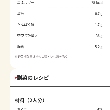
エネルギー
75 kcal
塩分
0.7 g
たんぱく質
1.7 g
野菜摂取量※
36 g
脂質
5.2 g
※
野菜摂取量はきのこ類・いも類を除く
副菜のレシピ
材料（2人分）
ちくわ
4本