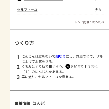
セルフィーユ
少々
レシピ提供：味の素KK
つくり方
1
にんじんは皮をむいて
細切り
にし、熱湯でゆで、ザル
に上げて水気をきる。
2
くるみはすり鉢で粗くすり、
を加えてすり混ぜ、
Ａ
（１）のにんじんをあえる。
3
器に盛り、セルフィーユを添える。
栄養情報（1人分）