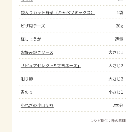
袋入りカット野菜（キャベツミックス）
1袋
ピザ用チーズ
20g
紅しょうが
適量
お好み焼きソース
大さじ1
「ピュアセレクト® マヨネーズ」
大さじ2
削り節
大さじ2
青のり
小さじ1
小ねぎの小口切り
2本分
レシピ提供：味の素KK