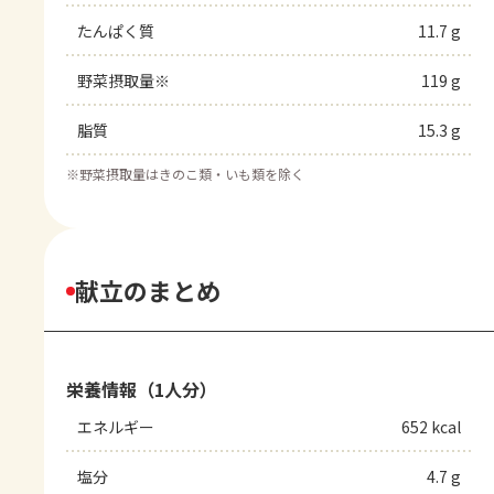
たんぱく質
11.7 g
野菜摂取量※
119 g
脂質
15.3 g
※
野菜摂取量はきのこ類・いも類を除く
献立のまとめ
栄養情報（1人分）
エネルギー
652 kcal
塩分
4.7 g