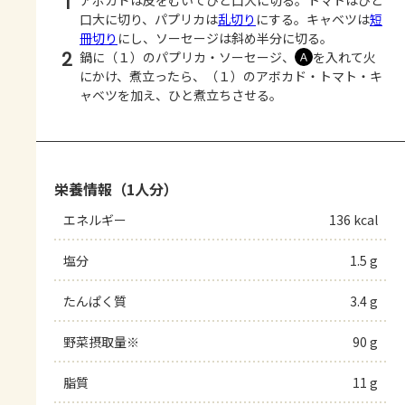
1
アボカドは皮をむいてひと口大に切る。トマトはひと
口大に切り、パプリカは
乱切り
にする。キャベツは
短
冊切り
にし、ソーセージは斜め半分に切る。
2
鍋に（１）のパプリカ・ソーセージ、
を入れて火
Ａ
にかけ、煮立ったら、（１）のアボカド・トマト・キ
ャベツを加え、ひと煮立ちさせる。
栄養情報（1人分）
エネルギー
136 kcal
塩分
1.5 g
たんぱく質
3.4 g
野菜摂取量※
90 g
脂質
11 g