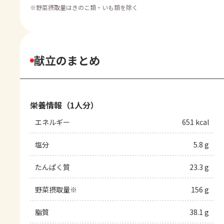
※
野菜摂取量はきのこ類・いも類を除く
献立のまとめ
栄養情報（1人分）
エネルギー
651 kcal
塩分
5.8 g
たんぱく質
23.3 g
野菜摂取量※
156 g
脂質
38.1 g