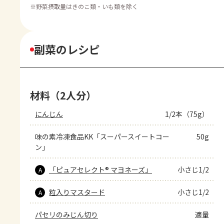
※
野菜摂取量はきのこ類・いも類を除く
副菜のレシピ
材料（2人分）
にんじん
1/2本（75g）
味の素冷凍食品KK「スーパースイートコー
50g
ン」
「ピュアセレクト® マヨネーズ」
小さじ1/2
A
粒入りマスタード
小さじ1/2
A
パセリのみじん切り
適量