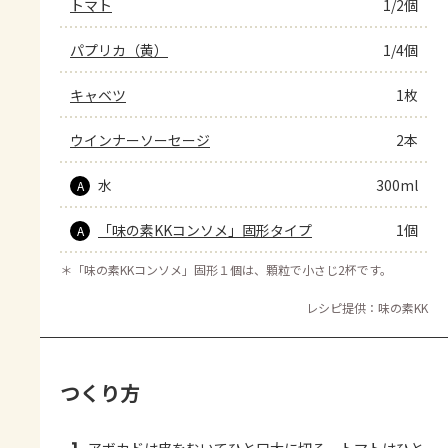
トマト
1/2個
パプリカ（黄）
1/4個
キャベツ
1枚
ウインナーソーセージ
2本
水
300ml
A
「味の素KKコンソメ」固形タイプ
1個
A
＊
「味の素KKコンソメ」固形１個は、顆粒で小さじ2杯です。
レシピ提供：味の素KK
つくり方