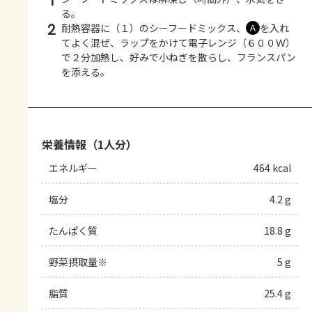
1
る。
2
耐熱容器に（１）のシーフードミックス、
を入れ
Ａ
てよく混ぜ、ラップをかけて電子レンジ（６００Ｗ）
で２分加熱し、好みで小ねぎを散らし、フランスパン
を添える。
栄養情報（1人分）
エネルギー
464 kcal
塩分
4.2 g
たんぱく質
18.8 g
野菜摂取量※
5 g
脂質
25.4 g