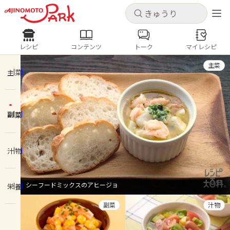
キャンセル
キャンセル
レシピ
コンテンツ
トーク
マイレシピ
レシピ
コンテンツ
ログインするとレシピを保存できます
主菜
ログイン
新規登録
主菜
人気の食材・レシピ
副菜
ホーム
きゅうり
なす
トマト
とうもろこし
ピーマン
みょうが
ゴーヤ
コンテンツ
汁物
レシピ
シーフードミックスのアヒージョ
栄養
トーク
副菜
汁物