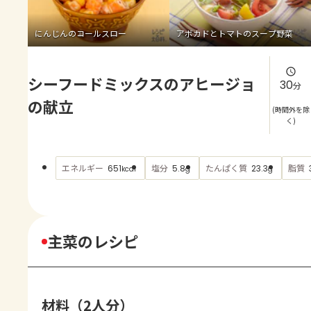
よくあるお問い合わせ
にんじんのコールスロー
アボカドとトマトのスープ野菜
お買い物
シーフードミックスのアヒージョ
AJINOMOTO PARK とは
30
分
の献立
(時間外を除
く)
エネルギー
塩分
たんぱく質
脂質
651
5.8
23.3
kcal
g
g
主菜のレシピ
材料（2人分）