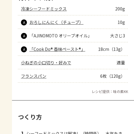
冷凍シーフードミックス
200g
おろしにんにく（チューブ）
10g
A
「AJINOMOTO オリーブオイル」
大さじ3
A
「Cook Do® 香味ペースト®」
18cm（13g）
A
小ねぎの小口切り・好みで
適量
フランスパン
6枚（120g）
レシピ提供：味の素KK
つくり方
シーフードミックスは解凍し（時間外）、水気をき