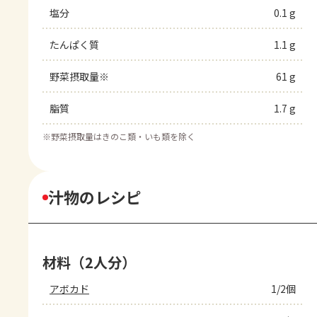
塩分
0.1 g
たんぱく質
1.1 g
野菜摂取量※
61 g
脂質
1.7 g
※
野菜摂取量はきのこ類・いも類を除く
汁物のレシピ
材料（2人分）
アボカド
1/2個