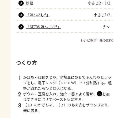
砂糖
小さじ2・1/2
A
「ほんだし®」
小さじ1/2
A
「瀬戸のほんじお®」
少々
A
レシピ提供：味の素KK
つくり方
1
かぼちゃは種をとり、耐熱皿にのせてふんわりとラッ
プをし、電子レンジ（６００Ｗ）で３分加熱する。粗
熱が取れたらひと口大に切る。
2
ボウルに豆腐を入れ、泡立て器でよく混ぜ、
を加
Ａ
えてさらに混ぜてペースト状にする。
3
（１）のかぼちゃ、（２）のあえ衣をサックリあえ、
器に盛る。