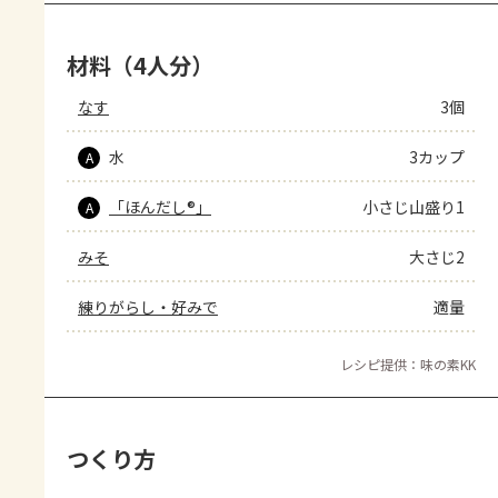
材料（4人分）
なす
3個
水
3カップ
A
「ほんだし®」
小さじ山盛り1
A
みそ
大さじ2
練りがらし・好みで
適量
レシピ提供：味の素KK
つくり方