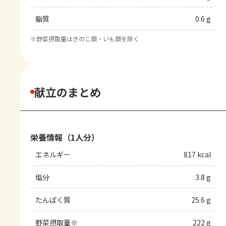
脂質
0.6 g
※
野菜摂取量はきのこ類・いも類を除く
献立のまとめ
栄養情報（1人分）
エネルギー
817 kcal
塩分
3.8 g
たんぱく質
25.6 g
野菜摂取量※
222 g