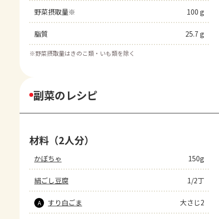
野菜摂取量※
100 g
脂質
25.7 g
※
野菜摂取量はきのこ類・いも類を除く
副菜のレシピ
材料（2人分）
かぼちゃ
150g
絹ごし豆腐
1/2丁
すり白ごま
大さじ2
A