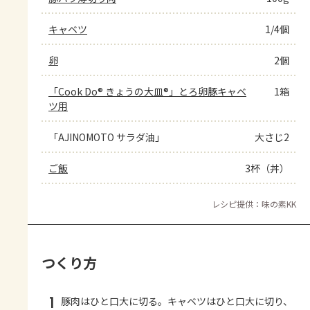
キャベツ
1/4個
卵
2個
「Cook Do® きょうの大皿®」とろ卵豚キャベ
1箱
ツ用
「AJINOMOTO サラダ油」
大さじ2
ご飯
3杯（丼）
レシピ提供：味の素KK
つくり方
1
豚肉はひと口大に切る。キャベツはひと口大に切り、