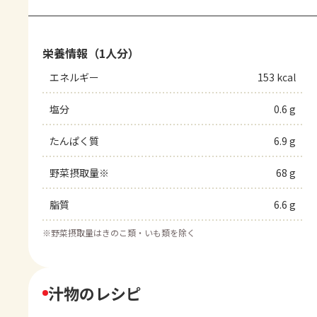
栄養情報（1人分）
エネルギー
153 kcal
塩分
0.6 g
たんぱく質
6.9 g
野菜摂取量※
68 g
脂質
6.6 g
※
野菜摂取量はきのこ類・いも類を除く
汁物のレシピ