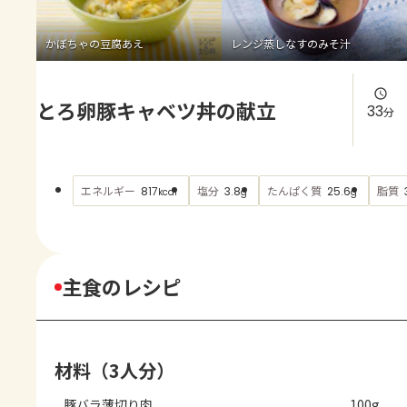
よくあるお問い合わせ
かぼちゃの豆腐あえ
レンジ蒸しなすのみそ汁
お買い物
とろ卵豚キャベツ丼の献立
AJINOMOTO PARK とは
33
分
エネルギー
塩分
たんぱく質
脂質
817
3.8
25.6
kcal
g
g
主食のレシピ
材料（3人分）
豚バラ薄切り肉
100g