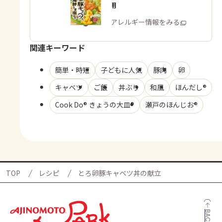
キャベツ用
商品・アレルギー情報をみる
関連キーワード
簡単・時短
子どもに人気
豚肉
卵
キャベツ
ご飯
丼ぶり
和風
ほんだし®
Cook Do® きょうの大皿®
瀬戸のほんじお®
TOP
レシピ
とろ卵豚キャベツ丼の献立