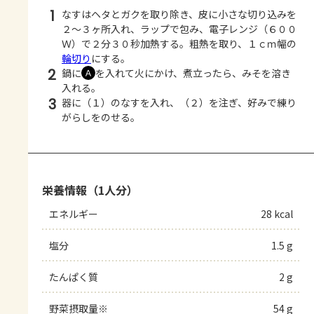
1
なすはヘタとガクを取り除き、皮に小さな切り込みを
２～３ヶ所入れ、ラップで包み、電子レンジ（６００
Ｗ）で２分３０秒加熱する。粗熱を取り、１ｃｍ幅の
輪切り
にする。
2
鍋に
を入れて火にかけ、煮立ったら、みそを溶き
Ａ
入れる。
3
器に（１）のなすを入れ、（２）を注ぎ、好みで練り
がらしをのせる。
栄養情報（1人分）
エネルギー
28 kcal
塩分
1.5 g
たんぱく質
2 g
野菜摂取量※
54 g