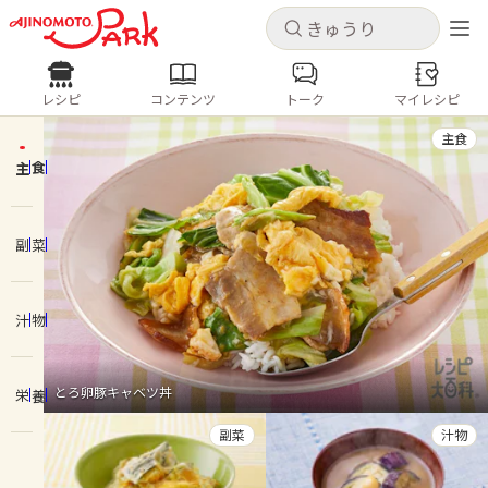
キャンセル
キャンセル
レシピ
コンテンツ
トーク
マイレシピ
レシピ
コンテンツ
ログインするとレシピを保存できます
主食
ログイン
新規登録
主食
人気の食材・レシピ
ホーム
副菜
きゅうり
なす
トマト
とうもろこし
ピーマン
みょうが
ゴーヤ
コンテンツ
汁物
レシピ
とろ卵豚キャベツ丼
栄養
トーク
副菜
汁物