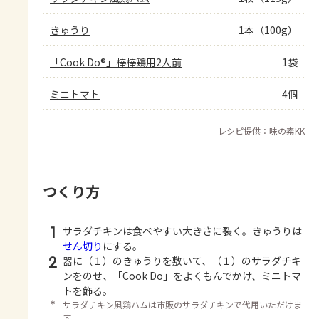
きゅうり
1本（100g）
「Cook Do®」棒棒鶏用2人前
1袋
ミニトマト
4個
レシピ提供：味の素KK
つくり方
1
サラダチキンは食べやすい大きさに裂く。きゅうりは
せん切り
にする。
2
器に（１）のきゅうりを敷いて、（１）のサラダチキ
ンをのせ、「Cook Do」をよくもんでかけ、ミニトマ
トを飾る。
＊
サラダチキン風鶏ハムは市販のサラダチキンで代用いただけま
す。