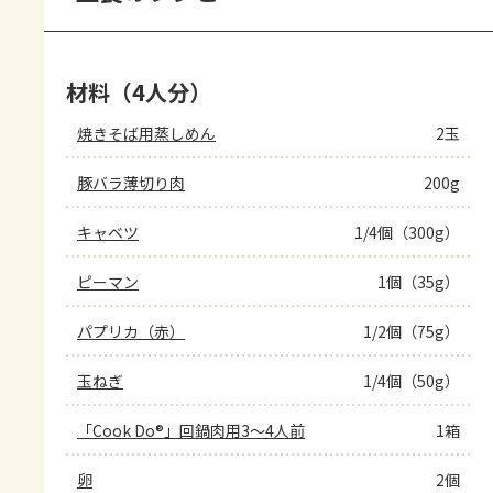
材料（4人分）
焼きそば用蒸しめん
2玉
豚バラ薄切り肉
200g
キャベツ
1/4個（300g）
ピーマン
1個（35g）
パプリカ（赤）
1/2個（75g）
玉ねぎ
1/4個（50g）
「Cook Do®」回鍋肉用3～4人前
1箱
卵
2個