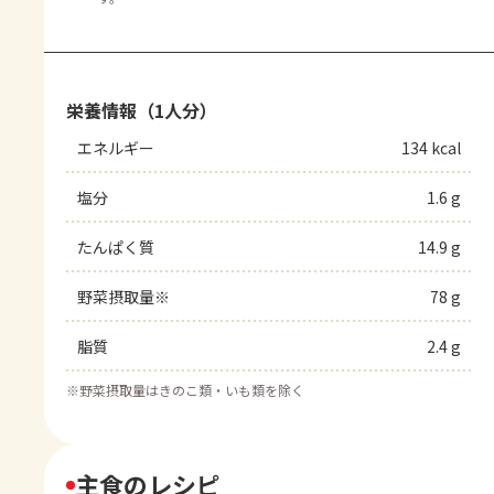
栄養情報（1人分）
エネルギー
134 kcal
塩分
1.6 g
たんぱく質
14.9 g
野菜摂取量※
78 g
脂質
2.4 g
※
野菜摂取量はきのこ類・いも類を除く
主食のレシピ