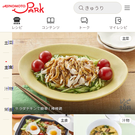
キャンセル
キャンセル
レシピ
コンテンツ
トーク
マイレシピ
レシピ
コンテンツ
ログインするとレシピを保存できます
主菜
ログイン
新規登録
主菜
人気の食材・レシピ
主食
ホーム
きゅうり
なす
トマト
とうもろこし
ピーマン
みょうが
ゴーヤ
コンテンツ
汁物
レシピ
サラダチキンで簡単！棒棒鶏
栄養
トーク
主食
汁物