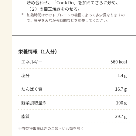
炒め合わせ、「Cook Do」を加えてさらに炒め、
（２）の目玉焼きをのせる。
＊
加熱時間はホットプレートの機種によって多少異なりますの
で、様子をみながら時間などを調整してください。
栄養情報（1人分）
エネルギー
560 kcal
塩分
1.4 g
たんぱく質
16.7 g
野菜摂取量※
100 g
脂質
39.7 g
※
野菜摂取量はきのこ類・いも類を除く