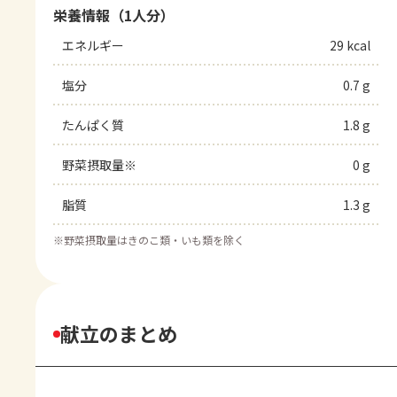
栄養情報（1人分）
エネルギー
29 kcal
塩分
0.7 g
たんぱく質
1.8 g
野菜摂取量※
0 g
脂質
1.3 g
※
野菜摂取量はきのこ類・いも類を除く
献立のまとめ