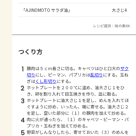
「AJINOMOTO サラダ油」
大さじ4
レシピ提供：味の素KK
つくり方
1
豚肉は５ｃｍ長さに切る。キャベツはひと口大の
ザク
切り
にし、ピーマン、パプリカは
乱切り
にする。玉ね
ぎは
くし形切り
にする。
2
ホットプレートを２００℃に温め、油大さじ１をひ
き、卵を割り入れて目玉焼きを作り、皿に取る。
3
ホットプレートに油大さじ１を足し、めんを入れてほ
ぐすように炒め、いったん、端に寄せる。油大さじ２
を足し、空いた部分に（１）の豚肉を加えて炒める。
4
肉に火が通ったら、（１）のキャベツ・ピーマン・パ
プリカ・玉ねぎを加えて炒める。
5
野菜がしんなりしたら、寄せておいた（３）のめんを