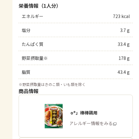
栄養情報（1人分）
エネルギー
723 kcal
塩分
3.7 g
たんぱく質
33.4 g
野菜摂取量※
178 g
脂質
43.4 g
※
野菜摂取量はきのこ類・いも類を除く
商品情報
「Cook Do®」棒棒鶏用
商品・アレルギー情報をみる