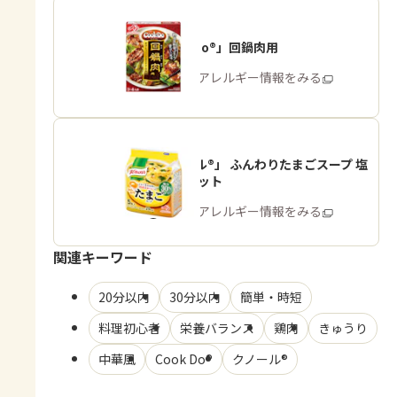
「Cook Do®」回鍋肉用
商品・アレルギー情報をみる
「クノール®」 ふんわりたまごスープ 塩
分30％カット
商品・アレルギー情報をみる
関連キーワード
20分以内
30分以内
簡単・時短
料理初心者
栄養バランス
鶏肉
きゅうり
中華風
Cook Do®
クノール®