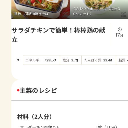
よくあるお問い合わせ
ふんわりたまごスープ（塩分３
鉄板 回鍋肉焼きそば
０％カット）
お買い物
サラダチキンで簡単！棒棒鶏の献
AJINOMOTO PARK とは
17
分
立
エネルギー
塩分
たんぱく質
脂質
723
3.7
33.4
kcal
g
g
主菜のレシピ
材料（2人分）
サラダチキン風鶏ハム
1枚（115g）