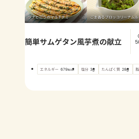
ツナとニラのマヨチヂミ
ごま香るブロッコリーナムル
簡単サムゲタン風芋煮の献立
5
エネルギー
塩分
たんぱく質
679
3
28
kcal
g
g