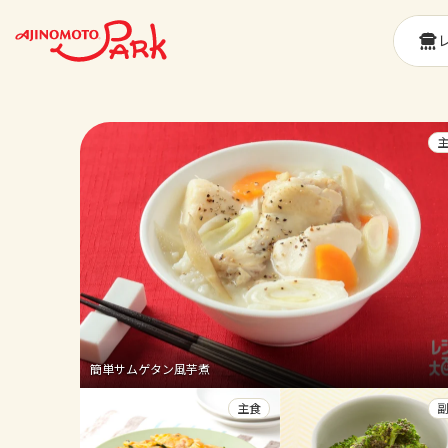
簡単サムゲタン風芋煮
主食