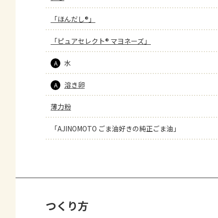
「ほんだし®」
「ピュアセレクト® マヨネーズ」
水
A
溶き卵
A
薄力粉
「AJINOMOTO ごま油好きの純正ごま油」
つくり方