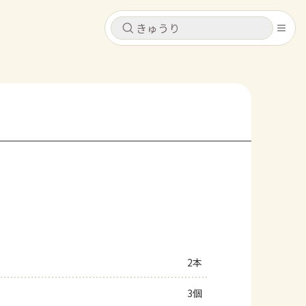
キャンセル
キャンセル
シピ
コンテンツ
ログインするとレシピを保存できます
ログイン
新規登録
レシピ
ホーム
なす
トマト
とうもろこし
ピーマン
みょうが
コンテンツ
レシピ
2本
トーク
3個