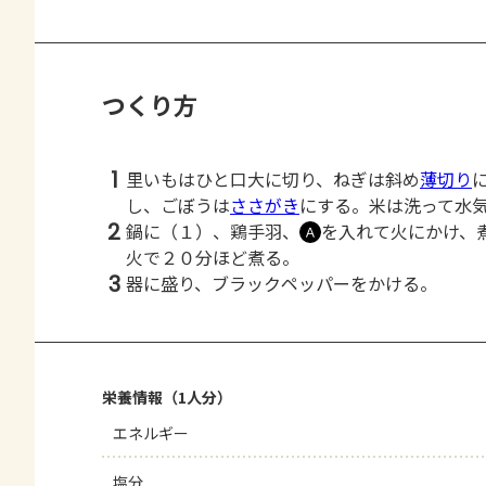
つくり方
1
里いもはひと口大に切り、ねぎは斜め
薄切り
し、ごぼうは
ささがき
にする。米は洗って水
2
鍋に（１）、鶏手羽、
を入れて火にかけ、
Ａ
火で２０分ほど煮る。
3
器に盛り、ブラックペッパーをかける。
栄養情報（1人分）
エネルギー
塩分