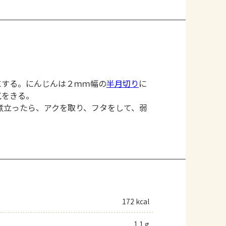
にする。にんじんは２ｍｍ幅の
半月切り
に
気をきる。
煮立ったら、アクを取り、フタをして、弱
172 kcal
1.1 g