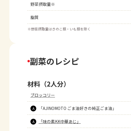
野菜摂取量※
脂質
※
野菜摂取量はきのこ類・いも類を除く
副菜のレシピ
材料（2人分）
ブロッコリー
「AJINOMOTO ごま油好きの純正ごま油」
A
「味の素KK中華あじ」
A