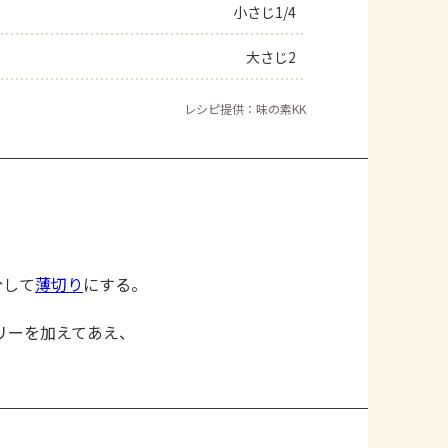
小さじ1/4
大さじ2
レシピ提供：味の素KK
分して
薄切り
にする。
リーを加えてあえ、