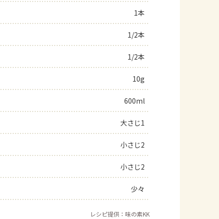
1本
よくあるお問い合わせ
1/2本
お買い物
1/2本
AJINOMOTO PARK とは
10g
600ml
大さじ1
小さじ2
小さじ2
少々
レシピ提供：味の素KK