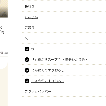
長ねぎ
にんじん
ごぼう
0
分
米
水
A
もっと見る
脂質
43.5
g
「丸鶏がらスープ™」<塩分ひかえめ>
A
にんにくのすりおろし
A
しょうがのすりおろし
A
ブラックペッパー