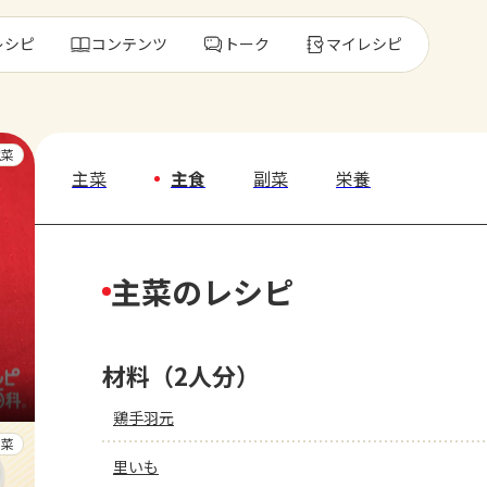
レシピ
コンテンツ
トーク
マイレシピ
レ
主菜
主菜
主食
副菜
栄養
人気の食材・
主菜のレシピ
きゅうり
ゴーヤ
材料（2人分）
鶏手羽元
副菜
里いも