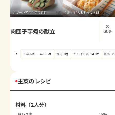
よくあるお問い合わせ
グリーンアスパラの春巻
“餅もち”だしれんこん餅
お買い物
肉団子芋煮の献立
AJINOMOTO PARK とは
60
分
エネルギー
塩分
たんぱく質
脂質
473
3
24.3
2
kcal
g
g
主菜のレシピ
材料（2人分）
豚ひき肉
150g