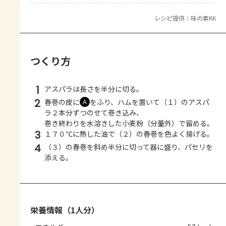
レシピ提供：味の素KK
つくり方
1
アスパラは長さを半分に切る。
2
春巻の皮に
をふり、ハムを置いて（１）のアスパ
Ａ
ラ２本分ずつのせて巻き込み、
巻き終わりを水溶きした小麦粉（分量外）で留める。
3
１７０℃に熱した油で（２）の春巻を色よく揚げる。
4
（３）の春巻を斜め半分に切って器に盛り、パセリを
添える。
栄養情報（1人分）