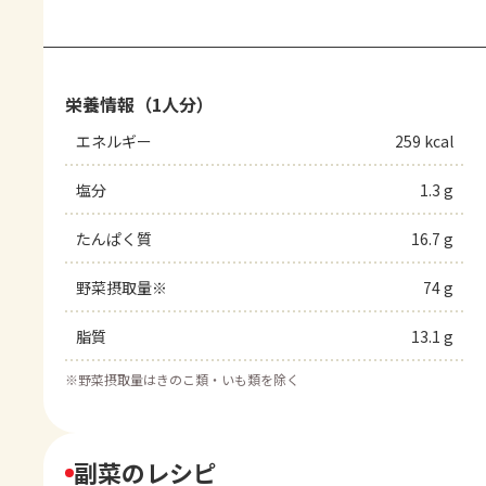
栄養情報（1人分）
エネルギー
259 kcal
塩分
1.3 g
たんぱく質
16.7 g
野菜摂取量※
74 g
脂質
13.1 g
※
野菜摂取量はきのこ類・いも類を除く
副菜のレシピ