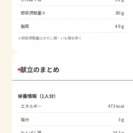
野菜摂取量※
80 g
脂質
4.9 g
※
野菜摂取量はきのこ類・いも類を除く
献立のまとめ
栄養情報（1人分）
エネルギー
473 kcal
塩分
3 g
たんぱく質
24.3 g