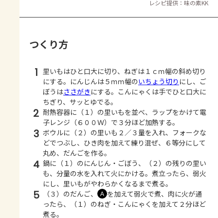
レシピ提供：味の素KK
つくり方
1
里いもはひと口大に切り、ねぎは１ｃｍ幅の斜め切り
にする。にんじんは５ｍｍ幅の
いちょう切り
にし、ご
ぼうは
ささがき
にする。こんにゃくは手でひと口大に
ちぎり、サッとゆでる。
2
耐熱容器に（１）の里いもを並べ、ラップをかけて電
子レンジ（６００Ｗ）で３分ほど加熱する。
3
ボウルに（２）の里いも２／３量を入れ、フォークな
どでつぶし、ひき肉を加えて練り混ぜ、６等分にして
丸め、だんごを作る。
4
鍋に（１）のにんじん・ごぼう、（２）の残りの里い
も、分量の水を入れて火にかける。煮立ったら、弱火
にし、里いもがやわらかくなるまで煮る。
5
（３）のだんご、
を加えて弱火で煮、肉に火が通
Ａ
ったら、（１）のねぎ・こんにゃくを加えて２分ほど
煮る。