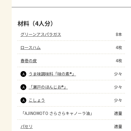
材料（4人分）
グリーンアスパラガス
8本
ロースハム
4枚
春巻の皮
4枚
うま味調味料「味の素®」
少々
A
「瀬戸のほんじお®」
少々
A
こしょう
少々
A
「AJINOMOTO さらさらキャノーラ油」
適量
パセリ
適量