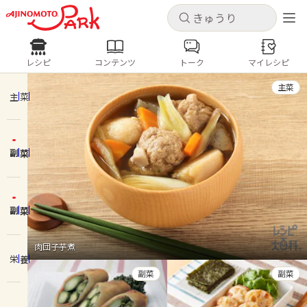
キャンセル
キャンセル
レシピ
コンテンツ
トーク
マイレシピ
レシピ
コンテンツ
ログインするとレシピを保存できます
主菜
ログイン
新規登録
主菜
人気の食材・レシピ
副菜
ホーム
きゅうり
なす
トマト
とうもろこし
ピーマン
みょうが
ゴーヤ
コンテンツ
副菜
レシピ
肉団子芋煮
栄養
トーク
副菜
副菜