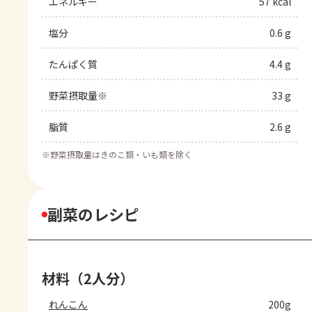
エネルギー
57 kcal
塩分
0.6 g
たんぱく質
4.4 g
野菜摂取量※
33 g
脂質
2.6 g
※
野菜摂取量はきのこ類・いも類を除く
副菜のレシピ
材料（2人分）
れんこん
200g