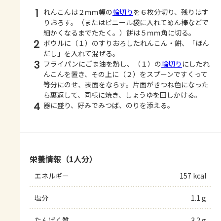
1
れんこんは２ｍｍ幅の
輪切り
を６枚分切り、残りはす
りおろす。（またはビニール袋に入れてめん棒などで
細かくなるまでたたく。）餅は５ｍｍ角に切る。
2
ボウルに（１）のすりおろしたれんこん・餅、「ほん
だし」を入れて混ぜる。
3
フライパンにごま油を熱し、（１）の
輪切り
にしたれ
んこんを置き、その上に（２）をスプーンですくって
等分にのせ、表面をならす。片面がきつね色になった
ら裏返して、同様に焼き、しょうゆを回しかける。
4
器に盛り、好みでみつば、のりを添える。
栄養情報（1人分）
エネルギー
157 kcal
塩分
1.1 g
たんぱく質
3.2 g