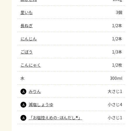
里いも
3個
長ねぎ
1/2本
にんじん
1/2本
ごぼう
1/3本
こんにゃく
1/2枚
水
300ml
みりん
大さじ1
A
減塩しょうゆ
小さじ4
A
「お塩控えめの･ほんだし®」
小さじ1
A