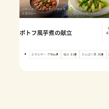
ブロッコリーとソーセージのトマ
ト豆カレー
アスパラのガーリックソテー
ポトフ風芋煮の献立
4
エネルギー
塩分
たんぱく質
776
3.3
30
kcal
g
g