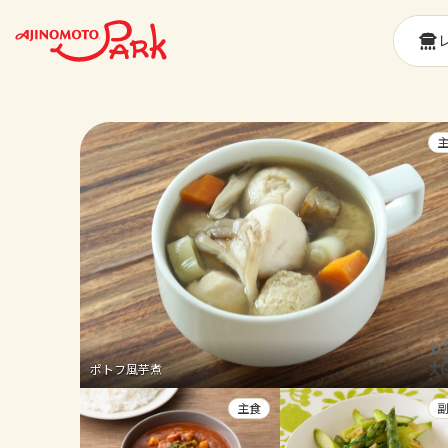
ポトフ風芋煮
主食