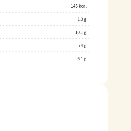
145 kcal
1.3 g
10.1 g
74 g
6.1 g