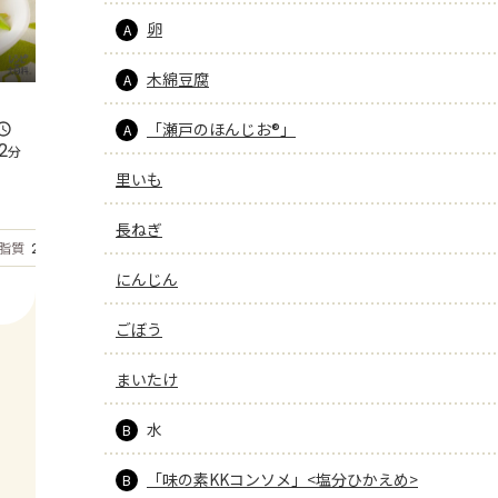
卵
A
木綿豆腐
A
「瀬戸のほんじお®」
A
2
分
里いも
長ねぎ
もっと見る
脂質
20.9
g
にんじん
ごぼう
まいたけ
水
B
「味の素KKコンソメ」<塩分ひかえめ>
B