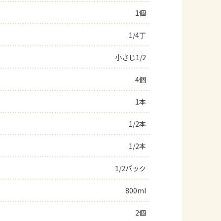
1個
よくあるお問い合わせ
1/4丁
お買い物
小さじ1/2
AJINOMOTO PARK とは
4個
1本
1/2本
1/2本
1/2パック
800ml
2個