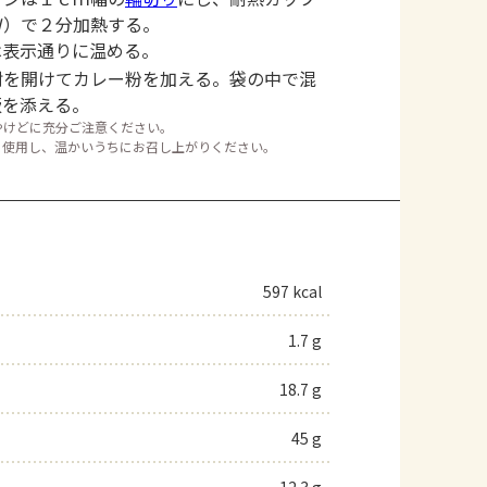
Ｗ）で２分加熱する。
は表示通りに温める。
封を開けてカレー粉を加える。袋の中で混
飯を添える。
やけどに充分ご注意ください。
に使用し、温かいうちにお召し上がりください。
597 kcal
1.7 g
18.7 g
45 g