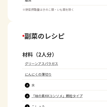
脂質
※
野菜摂取量はきのこ類・いも類を除く
副菜のレシピ
材料（2人分）
グリーンアスパラガス
にんにくの薄切り
水
A
「味の素KKコンソメ」顆粒タイプ
A
こしょう
A