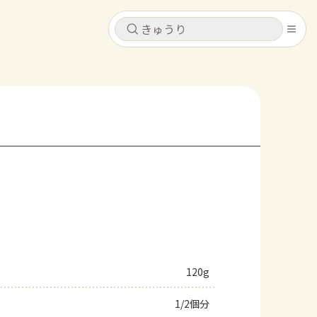
キャンセル
キャンセル
シピ
コンテンツ
ログインするとレシピを保存できます
ログイン
新規登録
レシピ
ホーム
なす
トマト
とうもろこし
ピーマン
みょうが
コンテンツ
レシピ
120g
トーク
1/2個分