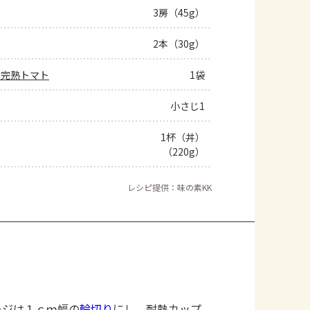
3房（45g）
2本（30g）
の完熟トマト
1袋
小さじ1
1杯（丼）
（220g）
レシピ提供：味の素KK
ージは１ｃｍ幅の
輪切り
にし、耐熱カップ