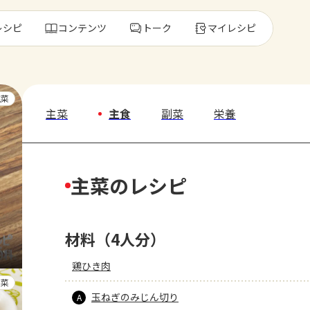
レシピ
コンテンツ
トーク
マイレシピ
レ
主菜
主菜
主食
副菜
栄養
人気の食材・
主菜のレシピ
きゅうり
ゴーヤ
材料（4人分）
鶏ひき肉
副菜
玉ねぎのみじん切り
A