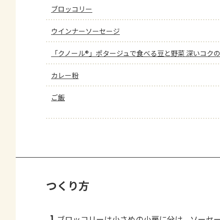
ブロッコリー
ウインナーソーセージ
「クノール®」ポタージュで食べる豆と野菜 深いコク
カレー粉
ご飯
つくり方
1
ブロッコリーは小さめの小房に分け、ソーセ