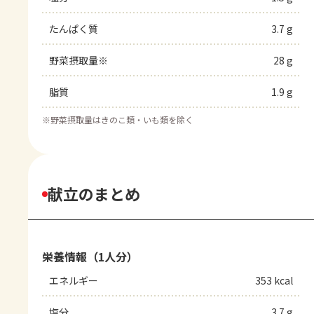
たんぱく質
3.7 g
野菜摂取量※
28 g
脂質
1.9 g
※
野菜摂取量はきのこ類・いも類を除く
献立のまとめ
栄養情報（1人分）
エネルギー
353 kcal
塩分
3.7 g