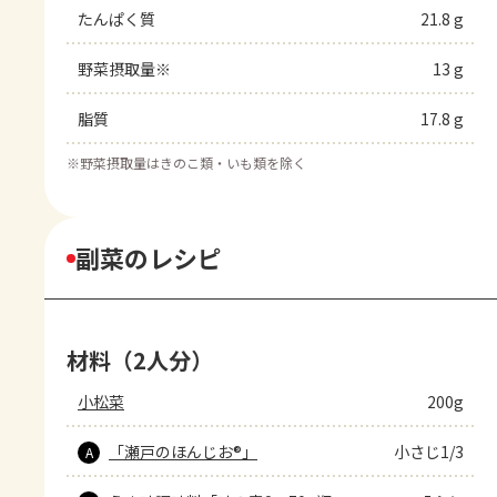
たんぱく質
21.8 g
野菜摂取量※
13 g
脂質
17.8 g
※
野菜摂取量はきのこ類・いも類を除く
副菜のレシピ
材料（2人分）
小松菜
200g
「瀬戸のほんじお®」
小さじ1/3
A