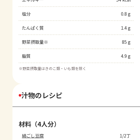
塩分
0.8 g
たんぱく質
1.4 g
野菜摂取量※
85 g
脂質
4.9 g
※
野菜摂取量はきのこ類・いも類を除く
汁物のレシピ
材料（4人分）
絹ごし豆腐
1/2丁