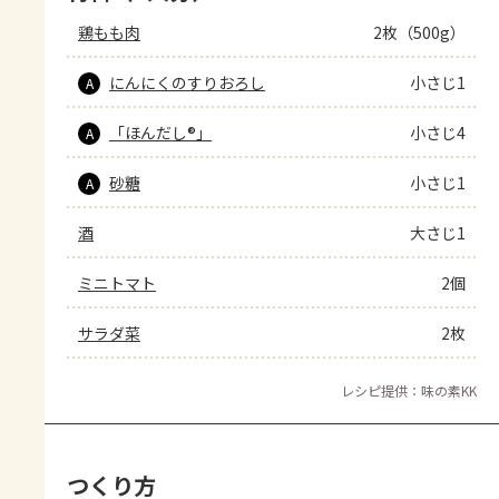
鶏もも肉
2枚（500g）
にんにくのすりおろし
小さじ1
A
「ほんだし®」
小さじ4
A
砂糖
小さじ1
A
酒
大さじ1
ミニトマト
2個
サラダ菜
2枚
レシピ提供：味の素KK
つくり方