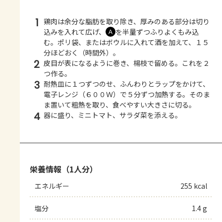
1
鶏肉は余分な脂肪を取り除き、厚みのある部分は切り
込みを入れて広げ、
を半量ずつふりよくもみ込
Ａ
む。ポリ袋、またはボウルに入れて酒を加えて、１５
分ほどおく（時間外）。
2
皮目が表になるように巻き、楊枝で留める。これを２
つ作る。
3
耐熱皿に１つずつのせ、ふんわりとラップをかけて、
電子レンジ（６００Ｗ）で５分ずつ加熱する。そのま
ま置いて粗熱を取り、食べやすい大きさに切る。
4
器に盛り、ミニトマト、サラダ菜を添える。
栄養情報（1人分）
エネルギー
255 kcal
塩分
1.4 g