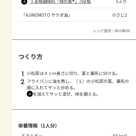
うま味調味料「味の素®」70g瓶
5ふり
A
「AJINOMOTO サラダ油」
小さじ2
レシピ提供：味の素KK
つくり方
1
小松菜は４ｃｍ長さに切り、茎と葉先に分ける。
2
フライパンに油を熱し、（１）の小松菜の茎、葉先の
順に入れてサッと炒める。
を加えてサッと混ぜ、味を調える。
Ａ
栄養情報（1人分）
エネルギー
54 kcal