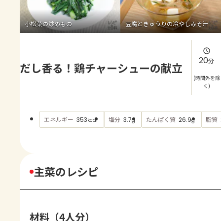
よくあるお問い合わせ
小松菜の炒めもの
豆腐ときゅうりの冷やしみそ汁
お買い物
AJINOMOTO PARK とは
20
分
だし香る！鶏チャーシューの献立
(時間外を除
く)
エネルギー
塩分
たんぱく質
脂質
353
3.7
26.9
kcal
g
g
主菜のレシピ
材料（4人分）