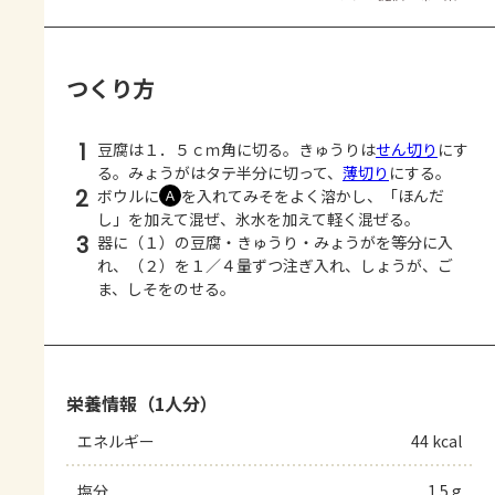
つくり方
1
豆腐は１．５ｃｍ角に切る。きゅうりは
せん切り
にす
る。みょうがはタテ半分に切って、
薄切り
にする。
2
ボウルに
を入れてみそをよく溶かし、「ほんだ
Ａ
し」を加えて混ぜ、氷水を加えて軽く混ぜる。
3
器に（１）の豆腐・きゅうり・みょうがを等分に入
れ、（２）を１／４量ずつ注ぎ入れ、しょうが、ご
ま、しそをのせる。
栄養情報（1人分）
エネルギー
44 kcal
塩分
1.5 g