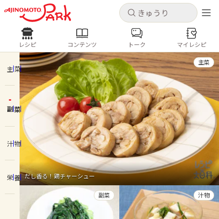
キャンセル
キャンセル
レシピ
コンテンツ
トーク
マイレシピ
レシピ
コンテンツ
ログインするとレシピを保存できます
主菜
ログイン
新規登録
主菜
人気の食材・レシピ
副菜
ホーム
きゅうり
なす
トマト
とうもろこし
ピーマン
みょうが
ゴーヤ
コンテンツ
汁物
レシピ
だし香る！鶏チャーシュー
栄養
トーク
副菜
汁物