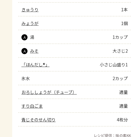
きゅうり
1本
みょうが
1個
湯
1カップ
A
みそ
大さじ2
A
「ほんだし®」
小さじ山盛り1
氷水
2カップ
おろししょうが（チューブ）
適量
すり白ごま
適量
青じそのせん切り
4枚分
レシピ提供：味の素KK