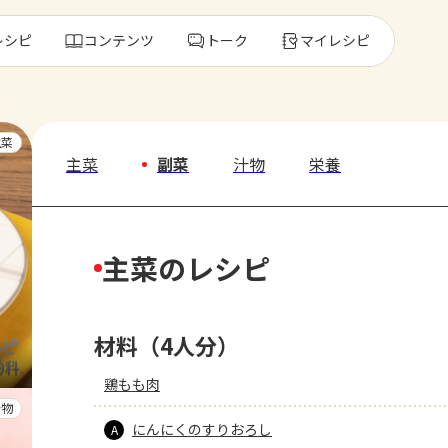
レシピ
コンテンツ
トーク
マイレシピ
レ
主菜
主菜
副菜
汁物
栄養
人気の食材・
主菜のレシピ
きゅうり
ゴーヤ
材料（4人分）
鶏もも肉
汁物
にんにくのすりおろし
A