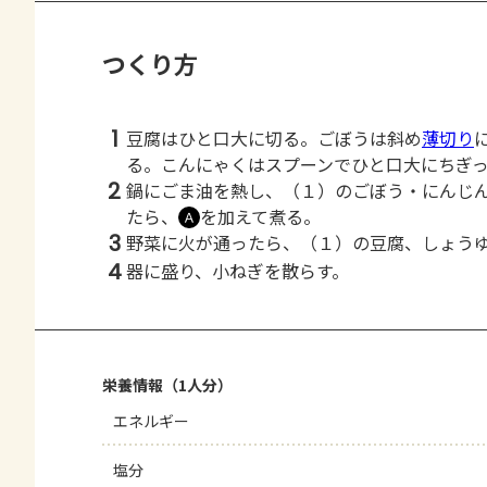
つくり方
1
豆腐はひと口大に切る。ごぼうは斜め
薄切り
る。こんにゃくはスプーンでひと口大にちぎ
2
鍋にごま油を熱し、（１）のごぼう・にんじ
たら、
を加えて煮る。
Ａ
3
野菜に火が通ったら、（１）の豆腐、しょう
4
器に盛り、小ねぎを散らす。
栄養情報（1人分）
エネルギー
塩分