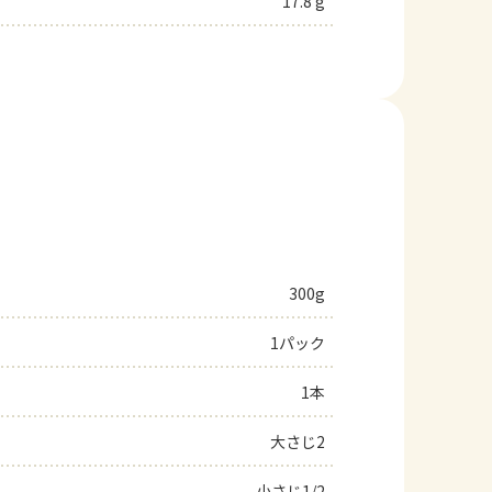
17.8 g
300g
1パック
1本
大さじ2
小さじ1/2