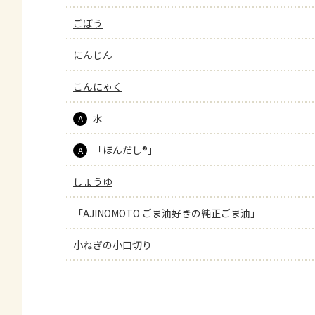
ごぼう
にんじん
こんにゃく
水
A
「ほんだし®」
A
しょうゆ
「AJINOMOTO ごま油好きの純正ごま油」
小ねぎの小口切り