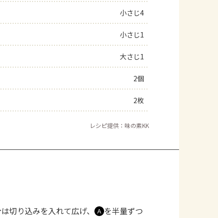
小さじ4
よくあるお問い合わせ
小さじ1
お買い物
大さじ1
AJINOMOTO PARK とは
2個
2枚
レシピ提供：味の素KK
分は切り込みを入れて広げ、
を半量ずつ
Ａ