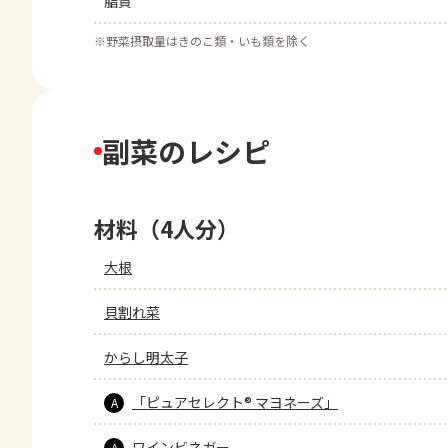
脂質
※
野菜摂取量はきのこ類・いも類を除く
副菜のレシピ
材料（4人分）
大根
貝割れ菜
からし明太子
「ピュアセレクト® マヨネーズ」
A
ワインビネガー
A