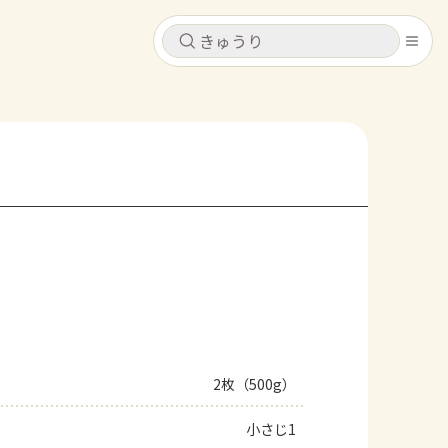
キャンセル
キャンセル
シピ
コンテンツ
ログインするとレシピを保存できます
ログイン
新規登録
レシピ
ホーム
なす
トマト
とうもろこし
ピーマン
みょうが
コンテンツ
レシピ
2枚（500g）
トーク
小さじ1