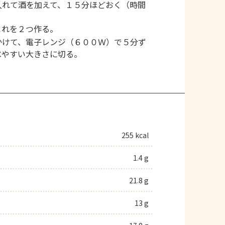
入れて酒を加えて、１５分ほどおく（時間
これを２つ作る。
かけて、電子レンジ（６００Ｗ）で５分ず
べやすい大きさに切る。
255 kcal
1.4 g
21.8 g
13 g