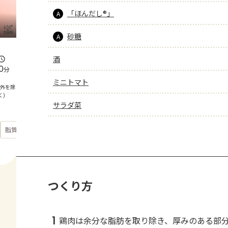
「ほんだし®」
A
砂糖
A
酒
0
分
ミニトマト
間外を除
く)
サラダ菜
もっと見る
脂質
30.1
g
つくり方
1
鶏肉は余分な脂肪を取り除き、厚みのある部