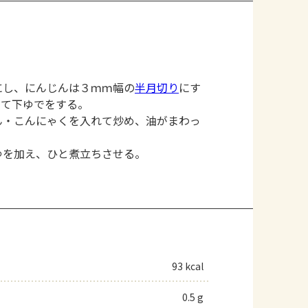
にし、にんじんは３ｍｍ幅の
半月切り
にす
って下ゆでをする。
ん・こんにゃくを入れて炒め、油がまわっ
ゆを加え、ひと煮立ちさせる。
93 kcal
0.5 g