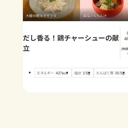
大根の明太子サラダ
減塩けんちん汁
だし香る！鶏チャーシューの献
4
立
(時
エネルギー
塩分
たんぱく質
427
2.5
30.5
kcal
g
g