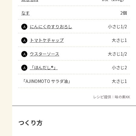
なす
2個
にんにくのすりおろし
小さじ1/2
A
トマトケチャップ
大さじ1
A
ウスターソース
大さじ1/2
A
「ほんだし®」
小さじ2
A
「AJINOMOTO サラダ油」
大さじ1
レシピ提供：味の素KK
つくり方