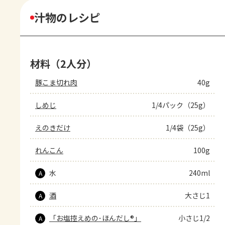
汁物のレシピ
材料（2人分）
豚こま切れ肉
40g
しめじ
1/4パック（25g）
えのきだけ
1/4袋（25g）
れんこん
100g
水
240ml
A
酒
大さじ1
A
「お塩控えめの･ほんだし®」
小さじ1/2
A