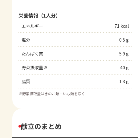
栄養情報（1人分）
エネルギー
71 kcal
塩分
0.5 g
たんぱく質
5.9 g
野菜摂取量※
40 g
脂質
1.3 g
※
野菜摂取量はきのこ類・いも類を除く
献立のまとめ