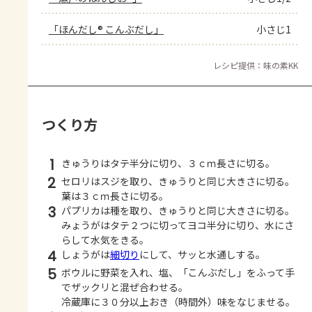
「ほんだし® こんぶだし」
小さじ1
レシピ提供：味の素KK
つくり方
1
きゅうりはタテ半分に切り、３ｃｍ長さに切る。
2
セロリはスジを取り、きゅうりと同じ大きさに切る。
葉は３ｃｍ長さに切る。
3
パプリカは種を取り、きゅうりと同じ大きさに切る。
みょうがはタテ２つに切ってヨコ半分に切り、水にさ
らして水気をきる。
4
しょうがは
細切り
にして、サッと水通しする。
5
ボウルに野菜を入れ、塩、「こんぶだし」をふって手
でザックリと混ぜ合わせる。
冷蔵庫に３０分以上おき（時間外）味をなじませる。