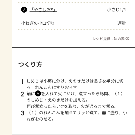
「やさしお®」
小さじ1/4
A
小ねぎの小口切り
適量
レシピ提供：味の素KK
つくり方
1
しめじは小房に分け、えのきだけは長さを半分に切
る。れんこんはすりおろす。
2
鍋に
を入れて火にかけ、煮立ったら豚肉、（１）
Ａ
のしめじ・えのきだけを加える。
再び煮立ったらアクを取り、火が通るまで煮る。
3
（１）のれんこんを加えてサッと煮て、器に盛り、小
ねぎをのせる。