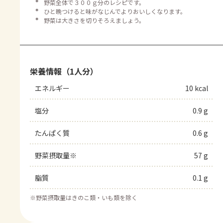
＊
野菜全体で３００ｇ分のレシピです。
＊
ひと晩つけると味がなじんでよりおいしくなります。
＊
野菜は大きさを切りそろえましょう。
栄養情報（1人分）
エネルギー
10 kcal
塩分
0.9 g
たんぱく質
0.6 g
野菜摂取量※
57 g
脂質
0.1 g
※
野菜摂取量はきのこ類・いも類を除く