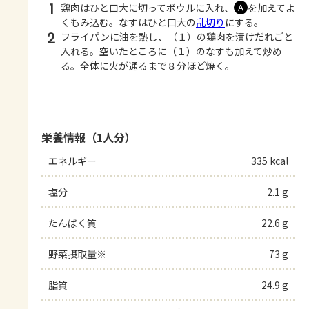
1
鶏肉はひと口大に切ってボウルに入れ、
を加えてよ
Ａ
くもみ込む。なすはひと口大の
乱切り
にする。
2
フライパンに油を熱し、（１）の鶏肉を漬けだれごと
入れる。空いたところに（１）のなすも加えて炒め
る。全体に火が通るまで８分ほど焼く。
栄養情報（1人分）
エネルギー
335 kcal
塩分
2.1 g
たんぱく質
22.6 g
野菜摂取量※
73 g
脂質
24.9 g