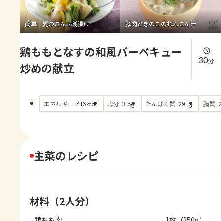
よくあるお問い合わせ
簡単 夏のこんぶ浅漬け
豚肉ときのこのれんこん汁
お買い物
鶏ももとなすの和風バーベキュー
AJINOMOTO PARK とは
30
分
炒めの献立
エネルギー
塩分
たんぱく質
脂質
416
3.5
29.1
kcal
g
g
主菜のレシピ
材料（2人分）
鶏もも肉
1枚（250g）