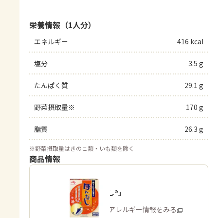
栄養情報（1人分）
エネルギー
416 kcal
塩分
3.5 g
たんぱく質
29.1 g
野菜摂取量※
170 g
脂質
26.3 g
※
野菜摂取量はきのこ類・いも類を除く
商品情報
「ほんだし®」
商品・アレルギー情報をみる