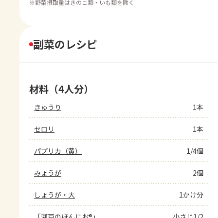
※
野菜摂取量はきのこ類・いも類を除く
副菜のレシピ
材料（4人分）
きゅうり
1本
セロリ
1本
パプリカ（黄）
1/4個
みょうが
2個
しょうが・大
1かけ分
「瀬戸のほんじお®」
小さじ1/2