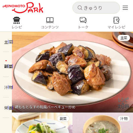
キャンセル
キャンセル
レシピ
コンテンツ
トーク
マイレシピ
レシピ
コンテンツ
ログインするとレシピを保存できます
主菜
ログイン
新規登録
主菜
人気の食材・レシピ
副菜
ホーム
きゅうり
なす
トマト
とうもろこし
ピーマン
みょうが
ゴーヤ
コンテンツ
汁物
レシピ
鶏ももとなすの和風バーベキュー炒め
栄養
トーク
副菜
汁物