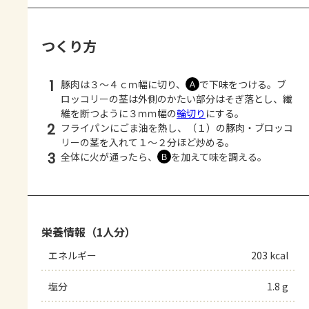
つくり方
1
豚肉は３～４ｃｍ幅に切り、
で下味をつける。ブ
Ａ
ロッコリーの茎は外側のかたい部分はそぎ落とし、繊
維を断つように３ｍｍ幅の
輪切り
にする。
2
フライパンにごま油を熱し、（１）の豚肉・ブロッコ
リーの茎を入れて１～２分ほど炒める。
3
全体に火が通ったら、
を加えて味を調える。
Ｂ
栄養情報（1人分）
エネルギー
203 kcal
塩分
1.8 g