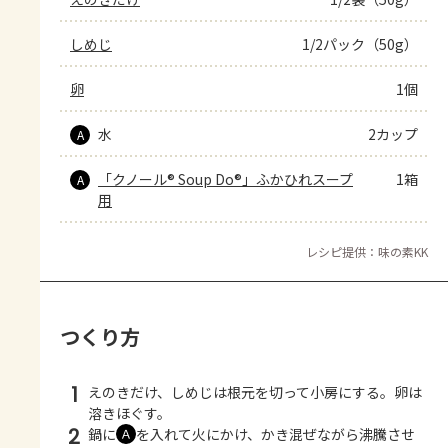
しめじ
1/2パック（50g）
卵
1個
水
2カップ
A
「クノール® Soup Do®」ふかひれスープ
1箱
A
用
レシピ提供：味の素KK
つくり方
1
えのきだけ、しめじは根元を切って小房にする。卵は
溶きほぐす。
2
鍋に
を入れて火にかけ、かき混ぜながら沸騰させ
Ａ