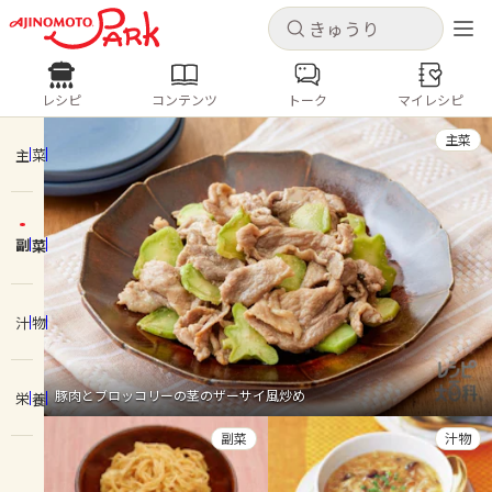
キャンセル
キャンセル
レシピ
コンテンツ
トーク
マイレシピ
レシピ
コンテンツ
ログインするとレシピを保存できます
主菜
ログイン
新規登録
主菜
人気の食材・レシピ
副菜
ホーム
きゅうり
なす
トマト
とうもろこし
ピーマン
みょうが
ゴーヤ
コンテンツ
汁物
レシピ
豚肉とブロッコリーの茎のザーサイ風炒め
栄養
トーク
副菜
汁物