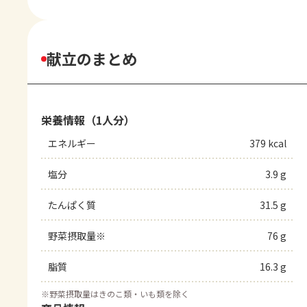
献立のまとめ
栄養情報（1人分）
エネルギー
379 kcal
塩分
3.9 g
たんぱく質
31.5 g
野菜摂取量※
76 g
脂質
16.3 g
※
野菜摂取量はきのこ類・いも類を除く