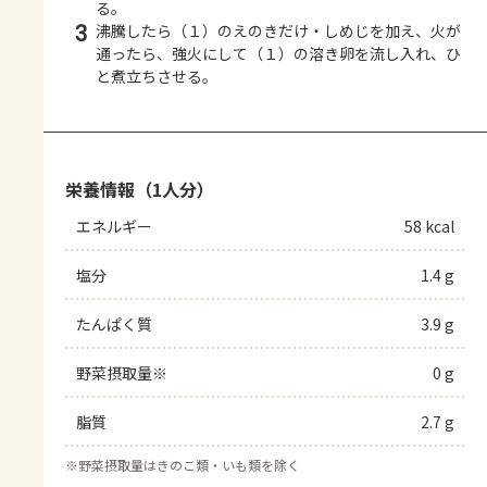
る。
3
沸騰したら（１）のえのきだけ・しめじを加え、火が
通ったら、強火にして（１）の溶き卵を流し入れ、ひ
と煮立ちさせる。
栄養情報（1人分）
エネルギー
58 kcal
塩分
1.4 g
たんぱく質
3.9 g
野菜摂取量※
0 g
脂質
2.7 g
※
野菜摂取量はきのこ類・いも類を除く