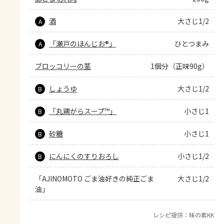
酒
大さじ1/2
A
「瀬戸のほんじお®」
ひとつまみ
A
ブロッコリーの茎
1個分（正味90g）
しょうゆ
大さじ1/2
B
「丸鶏がらスープ™」
小さじ1
B
砂糖
小さじ1
B
にんにくのすりおろし
小さじ1/2
B
「AJINOMOTO ごま油好きの純正ごま
大さじ1/2
油」
レシピ提供：味の素KK