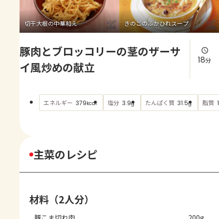
よくあるお問い合わせ
切干大根の中華和え
きのこのふかひれスープ
お買い物
豚肉とブロッコリーの茎のザーサ
AJINOMOTO PARK とは
18
分
イ風炒めの献立
エネルギー
塩分
たんぱく質
脂質
379
3.9
31.5
kcal
g
g
主菜のレシピ
材料（2人分）
豚こま切れ肉
200g