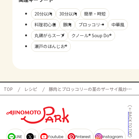
20分以内
30分以内
簡単・時短
料理初心者
豚肉
ブロッコリー
中華風
丸鶏がらスープ
クノール® Soup Do®
瀬戸のほんじお®
TOP
レシピ
豚肉とブロッコリーの茎のザーサイ風炒めの献立
BACK TO TOP
LINE
X
Youtube
Pinterest
Instagram