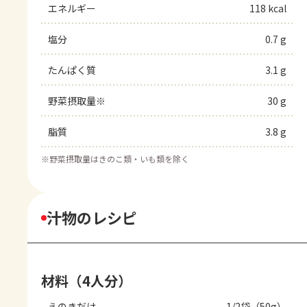
エネルギー
118 kcal
塩分
0.7 g
たんぱく質
3.1 g
野菜摂取量※
30 g
脂質
3.8 g
※
野菜摂取量はきのこ類・いも類を除く
汁物のレシピ
材料（4人分）
えのきだけ
1/2袋（50g）