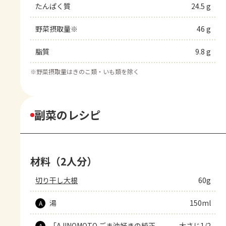
たんぱく質
24.5 g
野菜摂取量※
46 g
脂質
9.8 g
※
野菜摂取量はきのこ類・いも類を除く
副菜のレシピ
材料（2人分）
切り干し大根
60g
湯
150ml
A
「AJINOMOTO ごま油好きの純正
大さじ1/2
A