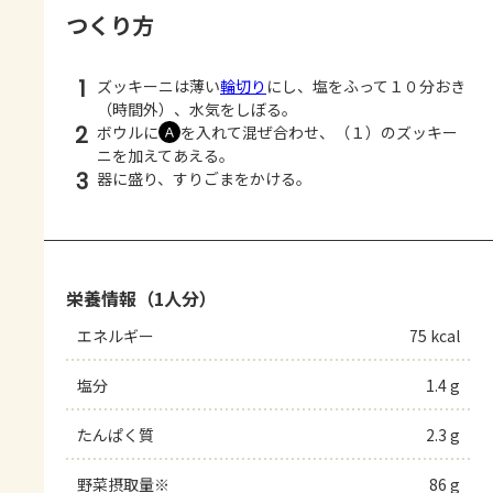
つくり方
1
ズッキーニは薄い
輪切り
にし、塩をふって１０分おき
（時間外）、水気をしぼる。
2
ボウルに
を入れて混ぜ合わせ、（１）のズッキー
Ａ
ニを加えてあえる。
3
器に盛り、すりごまをかける。
栄養情報（1人分）
エネルギー
75 kcal
塩分
1.4 g
たんぱく質
2.3 g
野菜摂取量※
86 g