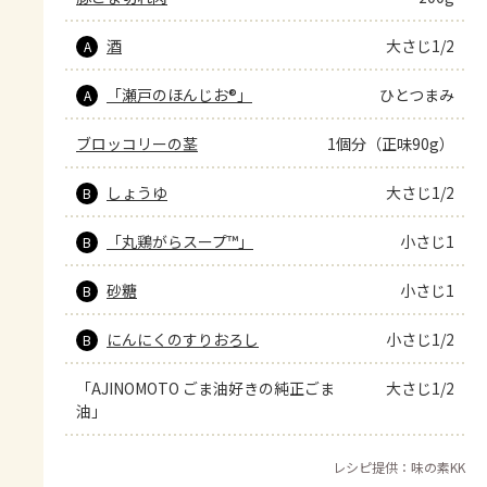
酒
大さじ1/2
A
「瀬戸のほんじお®」
ひとつまみ
A
ブロッコリーの茎
1個分（正味90g）
しょうゆ
大さじ1/2
B
「丸鶏がらスープ™」
小さじ1
B
砂糖
小さじ1
B
にんにくのすりおろし
小さじ1/2
B
「AJINOMOTO ごま油好きの純正ごま
大さじ1/2
油」
レシピ提供：味の素KK