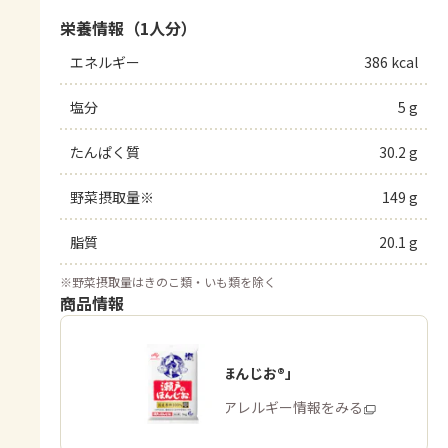
栄養情報（1人分）
エネルギー
386 kcal
塩分
5 g
たんぱく質
30.2 g
野菜摂取量※
149 g
脂質
20.1 g
※
野菜摂取量はきのこ類・いも類を除く
商品情報
「瀬戸のほんじお®」
商品・アレルギー情報をみる