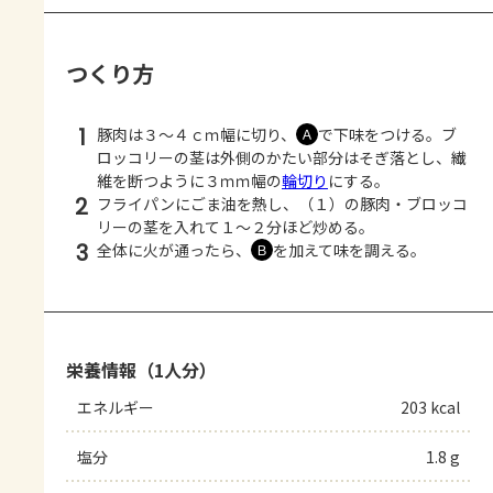
つくり方
1
豚肉は３～４ｃｍ幅に切り、
で下味をつける。ブ
Ａ
ロッコリーの茎は外側のかたい部分はそぎ落とし、繊
維を断つように３ｍｍ幅の
輪切り
にする。
2
フライパンにごま油を熱し、（１）の豚肉・ブロッコ
リーの茎を入れて１～２分ほど炒める。
3
全体に火が通ったら、
を加えて味を調える。
Ｂ
栄養情報（1人分）
エネルギー
203 kcal
塩分
1.8 g