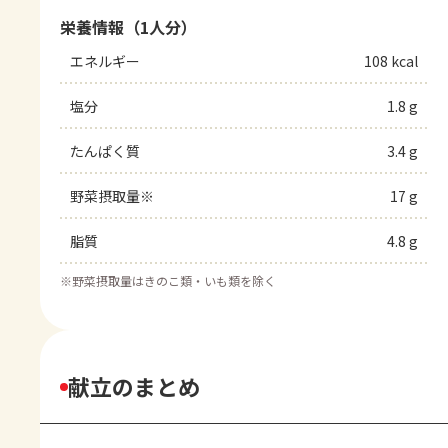
栄養情報（1人分）
エネルギー
108 kcal
塩分
1.8 g
たんぱく質
3.4 g
野菜摂取量※
17 g
脂質
4.8 g
※
野菜摂取量はきのこ類・いも類を除く
献立のまとめ