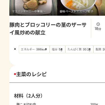
よくあるお問い合わせ
マヨズッキーニ～中華風～
香味ペーストでスープ餃子
お買い物
豚肉とブロッコリーの茎のザーサ
AJINOMOTO PARK とは
18
分
イ風炒めの献立
エネルギー
塩分
たんぱく質
脂質
386
5
30.2
2
kcal
g
g
主菜のレシピ
材料（2人分）
豚こま切れ肉
200g