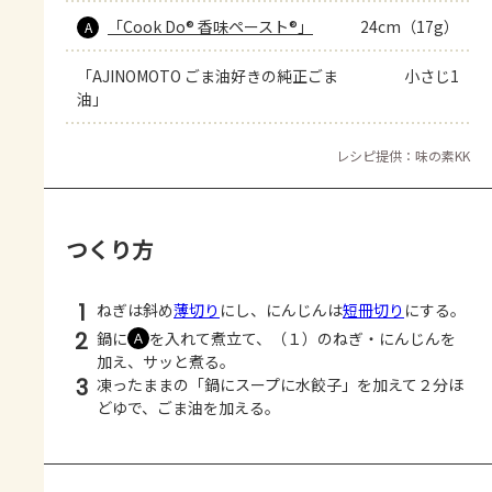
「Cook Do® 香味ペースト®」
24cm（17g）
A
「AJINOMOTO ごま油好きの純正ごま
小さじ1
油」
レシピ提供：味の素KK
つくり方
1
ねぎは斜め
薄切り
にし、にんじんは
短冊切り
にする。
2
鍋に
を入れて煮立て、（１）のねぎ・にんじんを
Ａ
加え、サッと煮る。
3
凍ったままの「鍋にスープに水餃子」を加えて２分ほ
どゆで、ごま油を加える。