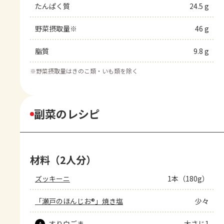
たんぱく質
24.5 g
野菜摂取量※
46 g
脂質
9.8 g
※
野菜摂取量はきのこ類・いも類を除く
副菜のレシピ
材料（2人分）
ズッキーニ
1本（180g）
「瀬戸のほんじお®」焼き塩
少々
すり白ごま
大さじ1
A