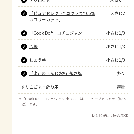
「ピュアセレクト® コクうま® 65％
大さじ2
A
カロリーカット」
「Cook Do®」コチュジャン
小さじ1/3
A
砂糖
小さじ1/3
A
しょうゆ
小さじ1/3
A
「瀬戸のほんじお®」焼き塩
少々
A
すり白ごま・飾り用
適量
＊
「Cook Do」コチュジャン 小さじ１は、チューブで８ｃｍ（約５
ｇ）です。
レシピ提供：味の素KK