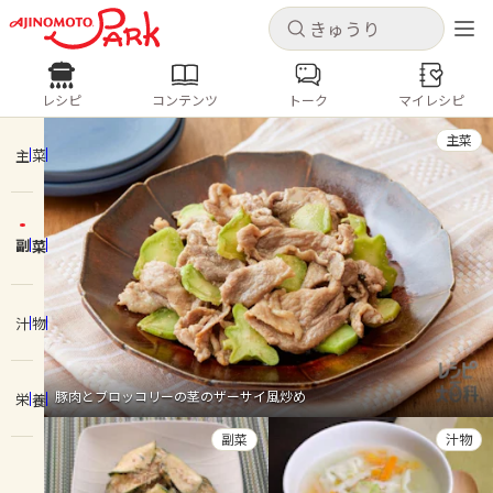
キャンセル
キャンセル
レシピ
コンテンツ
トーク
マイレシピ
レシピ
コンテンツ
ログインするとレシピを保存できます
主菜
ログイン
新規登録
主菜
人気の食材・レシピ
副菜
ホーム
きゅうり
なす
トマト
とうもろこし
ピーマン
みょうが
ゴーヤ
コンテンツ
汁物
レシピ
豚肉とブロッコリーの茎のザーサイ風炒め
栄養
トーク
副菜
汁物