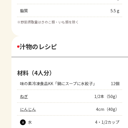
脂質
5.5 g
※
野菜摂取量はきのこ類・いも類を除く
汁物のレシピ
材料（4人分）
味の素冷凍食品KK「鍋にスープに水餃子」
12個
ねぎ
1/2本（50g）
にんじん
4cm（40g）
水
4・1/2カップ
A