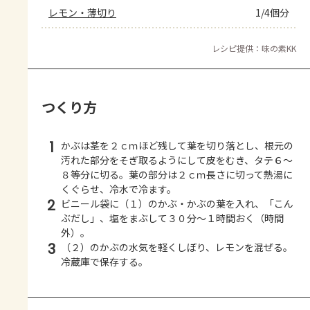
レモン・薄切り
1/4個分
レシピ提供：味の素KK
つくり方
1
かぶは茎を２ｃｍほど残して葉を切り落とし、根元の
汚れた部分をそぎ取るようにして皮をむき、タテ６～
８等分に切る。葉の部分は２ｃｍ長さに切って熱湯に
くぐらせ、冷水で冷ます。
2
ビニール袋に（１）のかぶ・かぶの葉を入れ、「こん
ぶだし」、塩をまぶして３０分～１時間おく（時間
外）。
3
（２）のかぶの水気を軽くしぼり、レモンを混ぜる。
冷蔵庫で保存する。