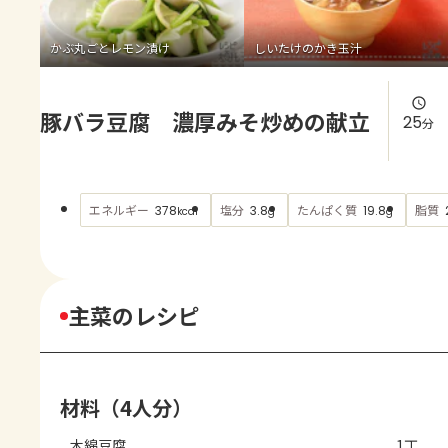
よくあるお問い合わせ
かぶ丸ごとレモン漬け
しいたけのかき玉汁
お買い物
豚バラ豆腐 濃厚みそ炒めの献立
AJINOMOTO PARK とは
25
分
エネルギー
塩分
たんぱく質
脂質
378
3.8
19.8
kcal
g
g
主菜のレシピ
材料（4人分）
木綿豆腐
1丁