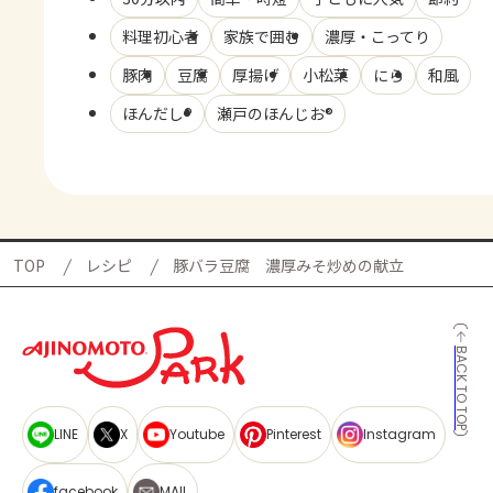
料理初心者
家族で囲む
濃厚・こってり
豚肉
豆腐
厚揚げ
小松菜
にら
和風
ほんだし®
瀬戸のほんじお®
TOP
レシピ
豚バラ豆腐 濃厚みそ炒めの献立
BACK TO TOP
LINE
X
Youtube
Pinterest
Instagram
facebook
MAIL