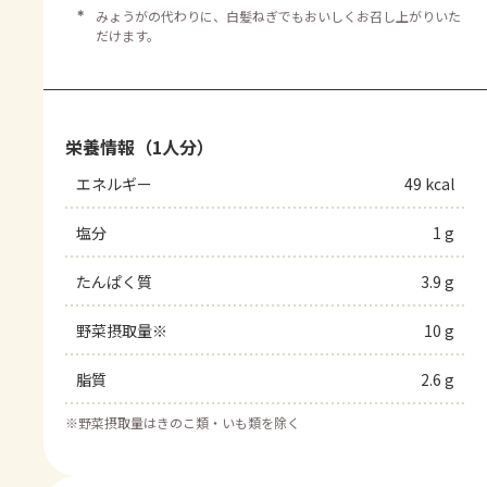
＊
みょうがの代わりに、白髪ねぎでもおいしくお召し上がりいた
だけます。
栄養情報（1人分）
エネルギー
49 kcal
塩分
1 g
たんぱく質
3.9 g
野菜摂取量※
10 g
脂質
2.6 g
※
野菜摂取量はきのこ類・いも類を除く