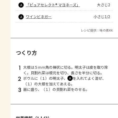
「ピュアセレクト® マヨネーズ」
大さじ2
A
ワインビネガー
小さじ1/2
A
レシピ提供：味の素KK
つくり方
1
大根は５ｍｍ角の棒状に切る。明太子は皮を取り除
く。貝割れ菜は根元を切り、長さを半分に切る。
2
ボウルに（１）の明太子、
を入れてよく混ぜ、
Ａ
（１）の大根を加えてあえる。
3
器に盛り、（１）の貝割れ菜をのせる。