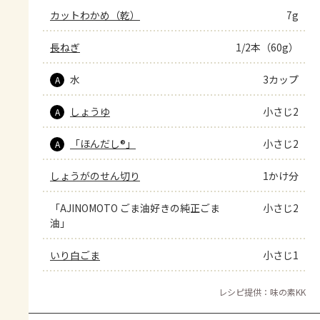
カットわかめ（乾）
7g
長ねぎ
1/2本（60g）
水
3カップ
A
しょうゆ
小さじ2
A
「ほんだし®」
小さじ2
A
しょうがのせん切り
1かけ分
「AJINOMOTO ごま油好きの純正ごま
小さじ2
油」
いり白ごま
小さじ1
レシピ提供：味の素KK