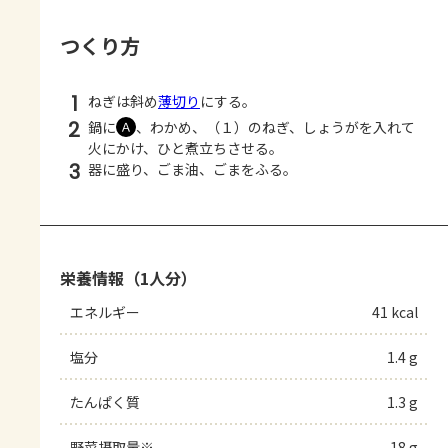
つくり方
1
ねぎは斜め
薄切り
にする。
2
鍋に
、わかめ、（１）のねぎ、しょうがを入れて
Ａ
火にかけ、ひと煮立ちさせる。
3
器に盛り、ごま油、ごまをふる。
栄養情報（1人分）
エネルギー
41 kcal
塩分
1.4 g
たんぱく質
1.3 g
野菜摂取量※
18 g