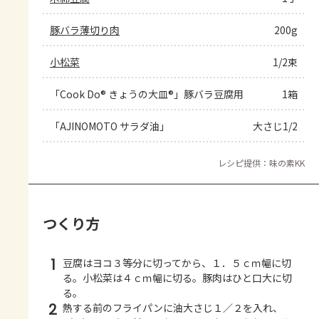
豚バラ薄切り肉
200g
小松菜
1/2束
「Cook Do® きょうの大皿®」豚バラ豆腐用
1箱
「AJINOMOTO サラダ油」
大さじ1/2
レシピ提供：味の素KK
つくり方
1
豆腐はヨコ３等分に切ってから、１．５ｃｍ幅に切
る。小松菜は４ｃｍ幅に切る。豚肉はひと口大に切
る。
2
熱する前のフライパンに油大さじ１／２を入れ、