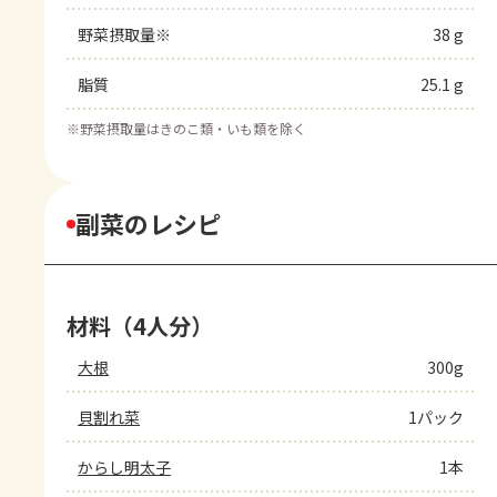
野菜摂取量※
38 g
脂質
25.1 g
※
野菜摂取量はきのこ類・いも類を除く
副菜のレシピ
材料（4人分）
大根
300g
貝割れ菜
1パック
からし明太子
1本