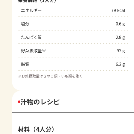
栄養情報（1人分）
エネルギー
79 kcal
塩分
0.6 g
たんぱく質
2.8 g
野菜摂取量※
93 g
脂質
6.2 g
※
野菜摂取量はきのこ類・いも類を除く
汁物のレシピ
材料（4人分）