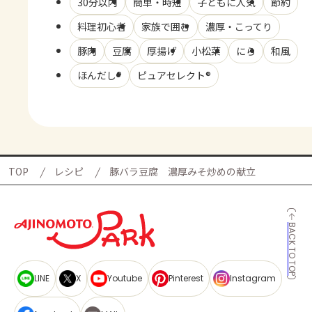
30分以内
簡単・時短
子どもに人気
節約
料理初心者
家族で囲む
濃厚・こってり
豚肉
豆腐
厚揚げ
小松菜
にら
和風
ほんだし®
ピュアセレクト®
TOP
レシピ
豚バラ豆腐 濃厚みそ炒めの献立
BACK TO TOP
LINE
X
Youtube
Pinterest
Instagram