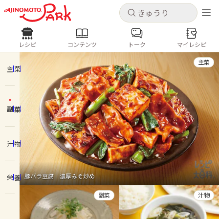
キャンセル
キャンセル
レシピ
コンテンツ
トーク
マイレシピ
レシピ
コンテンツ
ログインするとレシピを保存できます
主菜
ログイン
新規登録
主菜
人気の食材・レシピ
副菜
ホーム
きゅうり
なす
トマト
とうもろこし
ピーマン
みょうが
ゴーヤ
コンテンツ
汁物
レシピ
豚バラ豆腐 濃厚みそ炒め
栄養
トーク
副菜
汁物