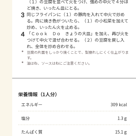
（１）の豆腐を並べて火をつけ、強めの中火で４分ほ
ど焼き、いったん皿にとる。
3
同じフライパンに（１）の豚肉を入れて中火で炒め
る。肉に焼き色がついたら、（１）の小松菜を加えて
炒め、いったん火を止める。
4
「Ｃｏｏｋ Ｄｏ きょうの大皿」を加え、再び火を
つけて中火で混ぜ合わせる。（２）の豆腐を戻し入
れ、全体を炒め合わせる。
＊
豆腐の片面をしっかり焼くことで、型崩れしにくく仕上がりま
す。
＊
油はね、ソースはねにご注意ください。
栄養情報（1人分）
エネルギー
309 kcal
塩分
1.3 g
たんぱく質
15.1 g