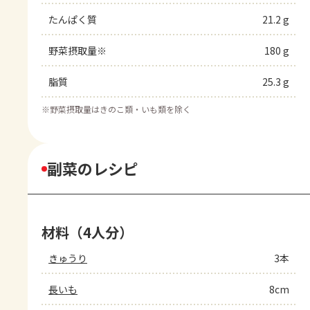
たんぱく質
21.2 g
野菜摂取量※
180 g
脂質
25.3 g
※
野菜摂取量はきのこ類・いも類を除く
副菜のレシピ
材料（4人分）
きゅうり
3本
長いも
8cm