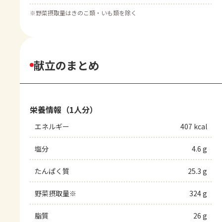
※
野菜摂取量はきのこ類・いも類を除く
献立のまとめ
栄養情報（1人分）
エネルギー
407 kcal
塩分
4.6 g
たんぱく質
25.3 g
野菜摂取量※
324 g
脂質
26 g