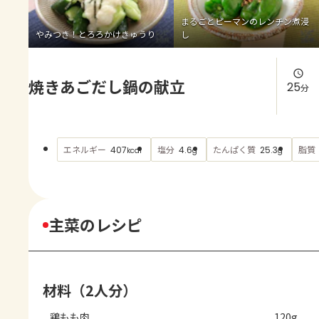
よくあるお問い合わせ
まるごとピーマンのレンチン煮浸
やみつき！とろろかけきゅうり
し
お買い物
焼きあごだし鍋の献立
AJINOMOTO PARK とは
25
分
エネルギー
塩分
たんぱく質
脂質
407
4.6
25.3
kcal
g
g
主菜のレシピ
材料（2人分）
鶏もも肉
120g