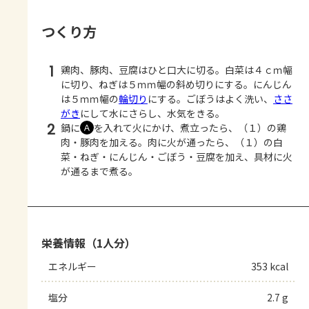
つくり方
1
鶏肉、豚肉、豆腐はひと口大に切る。白菜は４ｃｍ幅
に切り、ねぎは５ｍｍ幅の斜め切りにする。にんじん
は５ｍｍ幅の
輪切り
にする。ごぼうはよく洗い、
ささ
がき
にして水にさらし、水気をきる。
2
鍋に
を入れて火にかけ、煮立ったら、（１）の鶏
Ａ
肉・豚肉を加える。肉に火が通ったら、（１）の白
菜・ねぎ・にんじん・ごぼう・豆腐を加え、具材に火
が通るまで煮る。
栄養情報（1人分）
エネルギー
353 kcal
塩分
2.7 g