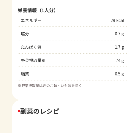
栄養情報（1人分）
エネルギー
29 kcal
塩分
0.7 g
たんぱく質
1.7 g
野菜摂取量※
74 g
脂質
0.5 g
※
野菜摂取量はきのこ類・いも類を除く
副菜のレシピ