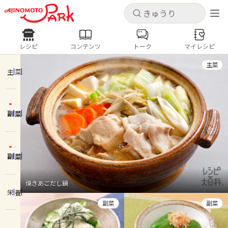
キャンセル
キャンセル
レシピ
コンテンツ
トーク
マイレシピ
レシピ
コンテンツ
ログインするとレシピを保存できます
主菜
ログイン
新規登録
主菜
人気の食材・レシピ
副菜
ホーム
きゅうり
なす
トマト
とうもろこし
ピーマン
みょうが
ゴーヤ
コンテンツ
副菜
レシピ
焼きあごだし鍋
栄養
トーク
副菜
副菜