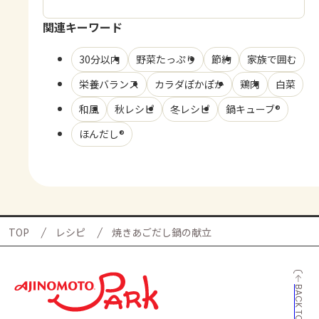
関連キーワード
30分以内
野菜たっぷり
節約
家族で囲む
栄養バランス
カラダぽかぽか
鶏肉
白菜
和風
秋レシピ
冬レシピ
鍋キューブ®
ほんだし®
TOP
レシピ
焼きあごだし鍋の献立
BACK TO TOP