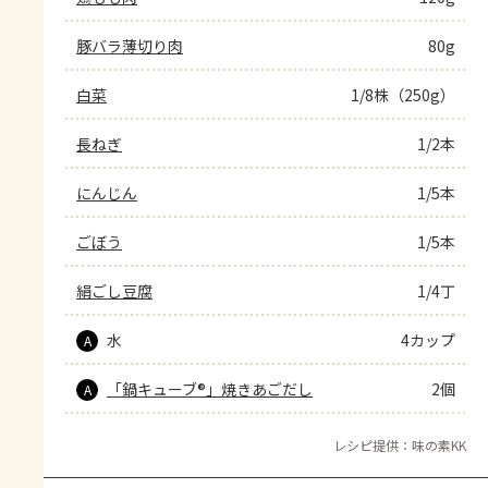
豚バラ薄切り肉
80g
白菜
1/8株（250g）
長ねぎ
1/2本
にんじん
1/5本
ごぼう
1/5本
絹ごし豆腐
1/4丁
水
4カップ
A
「鍋キューブ®」焼きあごだし
2個
A
レシピ提供：味の素KK