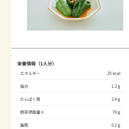
栄養情報（1人分）
エネルギー
25 kcal
塩分
1.2 g
たんぱく質
2.4 g
野菜摂取量※
70 g
脂質
0.2 g