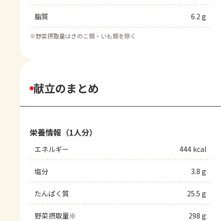
脂質
6.2 g
※
野菜摂取量はきのこ類・いも類を除く
献立のまとめ
栄養情報（1人分）
エネルギー
444 kcal
塩分
3.8 g
たんぱく質
25.5 g
野菜摂取量※
298 g