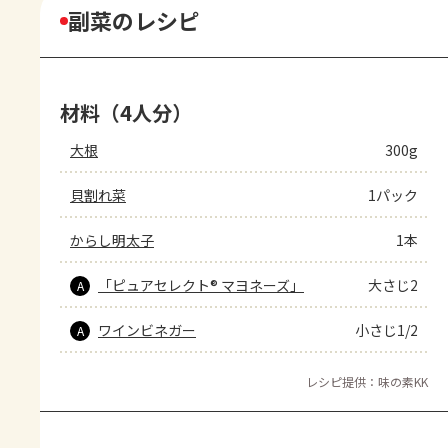
副菜のレシピ
材料（4人分）
大根
300g
貝割れ菜
1パック
からし明太子
1本
「ピュアセレクト® マヨネーズ」
大さじ2
A
ワインビネガー
小さじ1/2
A
レシピ提供：味の素KK