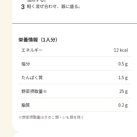
3
軽く混ぜ合わせ、器に盛る。
栄養情報（1人分）
エネルギー
12 kcal
塩分
0.5 g
たんぱく質
1.5 g
野菜摂取量※
25 g
脂質
0.2 g
※
野菜摂取量はきのこ類・いも類を除く