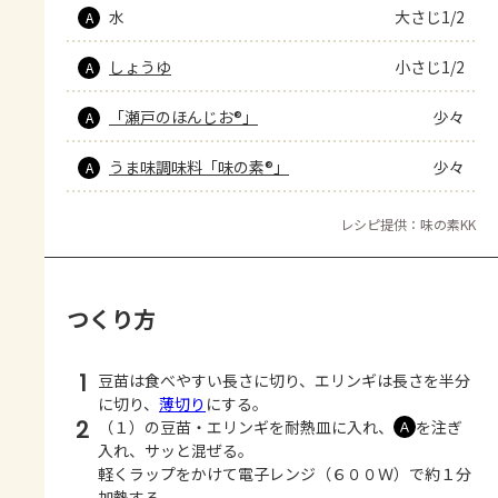
水
大さじ1/2
A
しょうゆ
小さじ1/2
A
「瀬戸のほんじお®」
少々
A
うま味調味料「味の素®」
少々
A
レシピ提供：味の素KK
つくり方
1
豆苗は食べやすい長さに切り、エリンギは長さを半分
に切り、
薄切り
にする。
2
（１）の豆苗・エリンギを耐熱皿に入れ、
を注ぎ
Ａ
入れ、サッと混ぜる。
軽くラップをかけて電子レンジ（６００Ｗ）で約１分
加熱する。