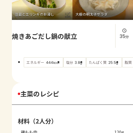
よくあるお問い合わせ
豆苗とエリンギのお浸し
大根の明太子サラダ
お買い物
焼きあごだし鍋の献立
AJINOMOTO PARK とは
35
分
エネルギー
塩分
たんぱく質
脂質
444
3.8
25.5
kcal
g
g
主菜のレシピ
材料（2人分）
鶏もも肉
120g