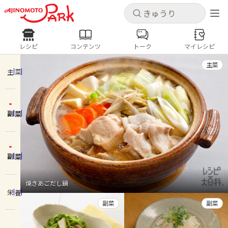
キャンセル
キャンセル
レシピ
コンテンツ
トーク
マイレシピ
レシピ
コンテンツ
ログインするとレシピを保存できます
主菜
ログイン
新規登録
主菜
人気の食材・レシピ
副菜
ホーム
きゅうり
なす
トマト
とうもろこし
ピーマン
みょうが
ゴーヤ
コンテンツ
副菜
レシピ
焼きあごだし鍋
栄養
トーク
副菜
副菜