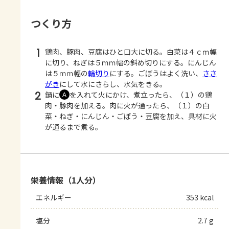
つくり方
1
鶏肉、豚肉、豆腐はひと口大に切る。白菜は４ｃｍ幅
に切り、ねぎは５ｍｍ幅の斜め切りにする。にんじん
は５ｍｍ幅の
輪切り
にする。ごぼうはよく洗い、
ささ
がき
にして水にさらし、水気をきる。
2
鍋に
を入れて火にかけ、煮立ったら、（１）の鶏
Ａ
肉・豚肉を加える。肉に火が通ったら、（１）の白
菜・ねぎ・にんじん・ごぼう・豆腐を加え、具材に火
が通るまで煮る。
栄養情報（1人分）
エネルギー
353 kcal
塩分
2.7 g