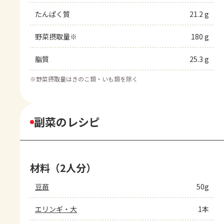
たんぱく質
21.2 g
野菜摂取量※
180 g
脂質
25.3 g
※
野菜摂取量はきのこ類・いも類を除く
副菜のレシピ
材料（2人分）
豆苗
50g
エリンギ・大
1本