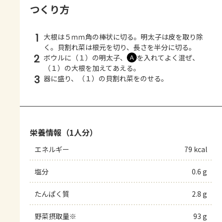
つくり方
1
大根は５ｍｍ角の棒状に切る。明太子は皮を取り除
く。貝割れ菜は根元を切り、長さを半分に切る。
2
ボウルに（１）の明太子、
を入れてよく混ぜ、
Ａ
（１）の大根を加えてあえる。
3
器に盛り、（１）の貝割れ菜をのせる。
栄養情報（1人分）
エネルギー
79 kcal
塩分
0.6 g
たんぱく質
2.8 g
野菜摂取量※
93 g