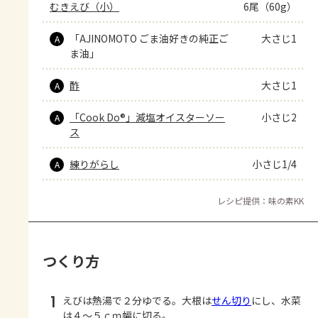
むきえび（小）
6尾（60g）
「AJINOMOTO ごま油好きの純正ご
大さじ1
A
ま油」
酢
大さじ1
A
「Cook Do®」減塩オイスターソー
小さじ2
A
ス
練りがらし
小さじ1/4
A
レシピ提供：味の素KK
つくり方
1
えびは熱湯で２分ゆでる。大根は
せん切り
にし、水菜
は４～５ｃｍ幅に切る。