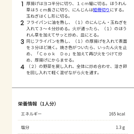
1
厚揚げはヨコ半分に切り、１ｃｍ幅に切る。ほうれん
草は５ｃｍ長さに切り、にんじんは
短冊切り
にする。
玉ねぎはくし形に切る。
2
フライパンに油を熱し、（１）のにんじん・玉ねぎを
入れて３～４分炒める。火が通ったら、（１）のほう
れん草を加えてサッと炒め、皿にとる。
3
同じフライパンを熱し、（１）の厚揚げを入れて表面
を３分ほど焼く。焼き色がついたら、いったん火を止
め、「Ｃｏｏｋ Ｄｏ」を加えて再び火をつけて炒
め、厚揚げにからませる。
4
（２）の野菜を戻し入れ、全体に炒め合わせ、溶き卵
を回し入れて軽く混ぜながら火を通す。
栄養情報（1人分）
エネルギー
165 kcal
塩分
1.3 g