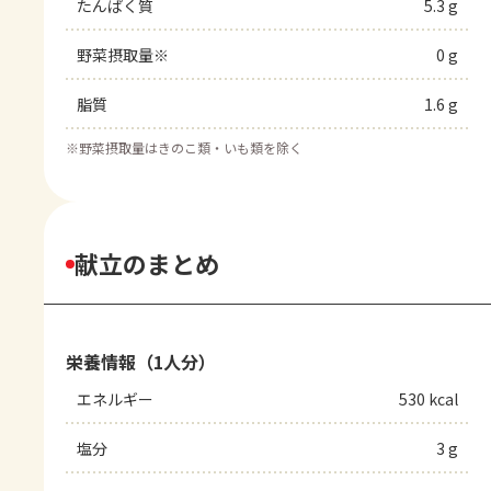
たんぱく質
5.3 g
野菜摂取量※
0 g
脂質
1.6 g
※
野菜摂取量はきのこ類・いも類を除く
献立のまとめ
栄養情報（1人分）
エネルギー
530 kcal
塩分
3 g