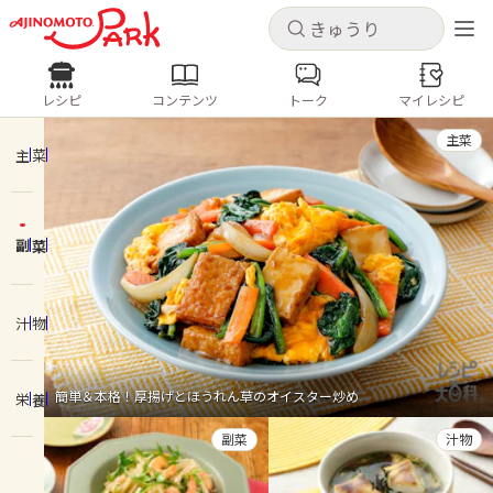
キャンセル
キャンセル
レシピ
コンテンツ
トーク
マイレシピ
レシピ
コンテンツ
ログインするとレシピを保存できます
主菜
ログイン
新規登録
主菜
人気の食材・レシピ
副菜
ホーム
きゅうり
なす
トマト
とうもろこし
ピーマン
みょうが
ゴーヤ
コンテンツ
汁物
レシピ
簡単＆本格！厚揚げとほうれん草のオイスター炒め
栄養
トーク
副菜
汁物