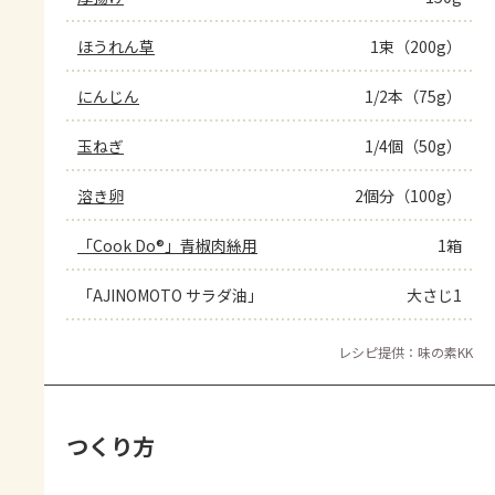
ほうれん草
1束（200g）
にんじん
1/2本（75g）
玉ねぎ
1/4個（50g）
溶き卵
2個分（100g）
「Cook Do®」青椒肉絲用
1箱
「AJINOMOTO サラダ油」
大さじ1
レシピ提供：味の素KK
つくり方