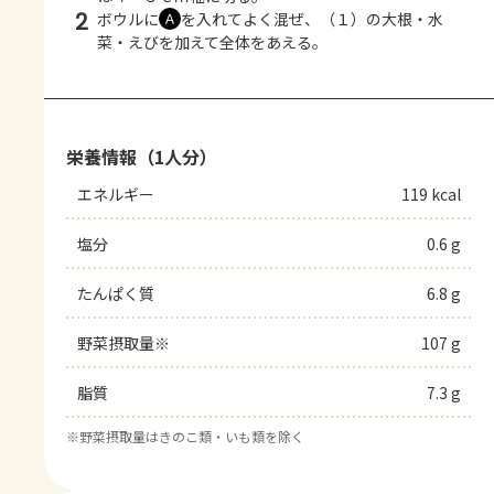
2
ボウルに
を入れてよく混ぜ、（１）の大根・水
Ａ
菜・えびを加えて全体をあえる。
栄養情報（1人分）
エネルギー
119 kcal
塩分
0.6 g
たんぱく質
6.8 g
野菜摂取量※
107 g
脂質
7.3 g
※
野菜摂取量はきのこ類・いも類を除く