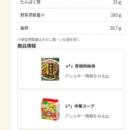
たんぱく質
21 g
野菜摂取量※
182 g
脂質
20.7 g
※
野菜摂取量はきのこ類・いも類を除く
商品情報
「Cook Do®」青椒肉絲用
商品・アレルギー情報をみる
「クノール®」中華スープ
商品・アレルギー情報をみる