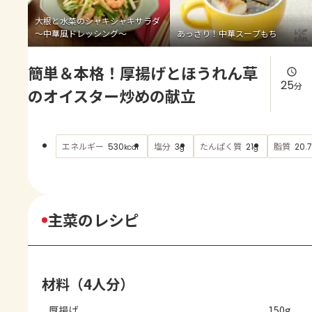
よくあるお問い合わせ
大根と水菜のシャキシャキサラダ
～中華風ドレッシング～
あっさり！中華スープもち
お買い物
簡単＆本格！厚揚げとほうれん草
AJINOMOTO PARK とは
25
分
のオイスター炒めの献立
エネルギー
塩分
たんぱく質
脂質
530
3
21
20.7
kcal
g
g
主菜のレシピ
材料（4人分）
厚揚げ
150g