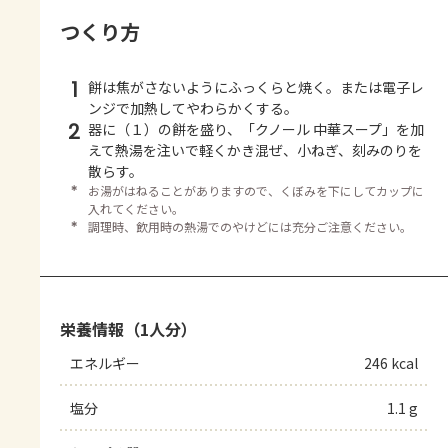
つくり方
1
餅は焦がさないようにふっくらと焼く。または電子レ
ンジで加熱してやわらかくする。
2
器に（１）の餅を盛り、「クノール 中華スープ」を加
えて熱湯を注いで軽くかき混ぜ、小ねぎ、刻みのりを
散らす。
＊
お湯がはねることがありますので、くぼみを下にしてカップに
入れてください。
＊
調理時、飲用時の熱湯でのやけどには充分ご注意ください。
栄養情報（1人分）
エネルギー
246 kcal
塩分
1.1 g