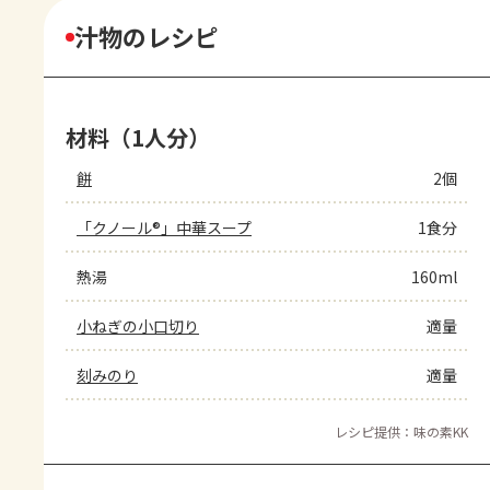
汁物のレシピ
材料（1人分）
餅
2個
「クノール®」中華スープ
1食分
熱湯
160ml
小ねぎの小口切り
適量
刻みのり
適量
レシピ提供：味の素KK