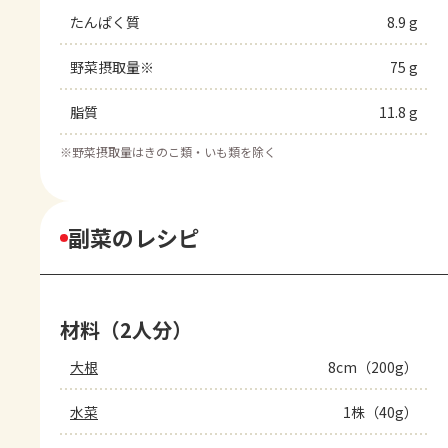
たんぱく質
8.9 g
野菜摂取量※
75 g
脂質
11.8 g
※
野菜摂取量はきのこ類・いも類を除く
副菜のレシピ
材料（2人分）
大根
8cm（200g）
水菜
1株（40g）