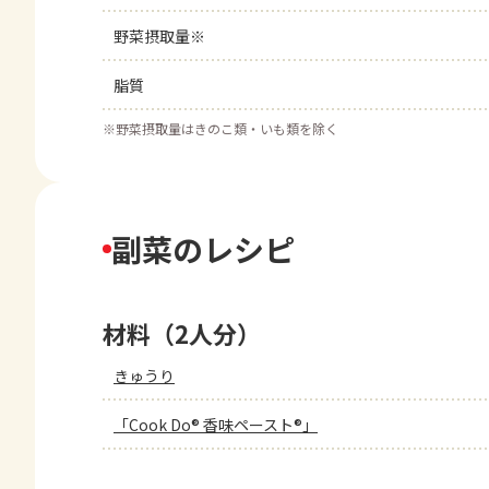
野菜摂取量※
脂質
※
野菜摂取量はきのこ類・いも類を除く
副菜のレシピ
材料（2人分）
きゅうり
「Cook Do® 香味ペースト®」