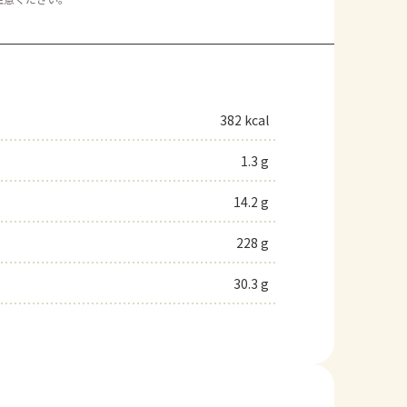
382 kcal
1.3 g
14.2 g
228 g
30.3 g