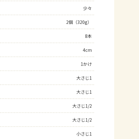
少々
よくあるお問い合わせ
2個（320g）
お買い物
8本
AJINOMOTO PARK とは
4cm
1かけ
大さじ1
大さじ1
大さじ1/2
大さじ1/2
小さじ1