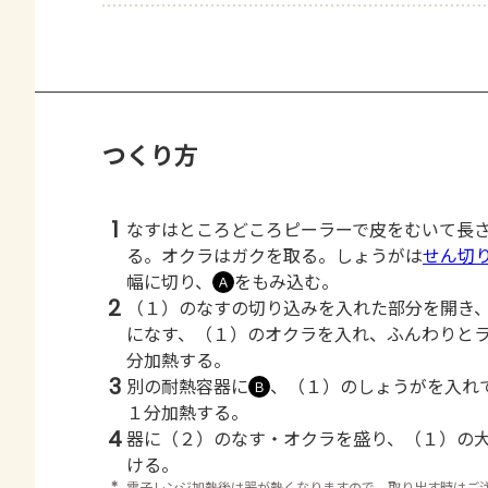
つくり方
1
なすはところどころピーラーで皮をむいて長
る。オクラはガクを取る。しょうがは
せん切
幅に切り、
をもみ込む。
Ａ
2
（１）のなすの切り込みを入れた部分を開き
になす、（１）のオクラを入れ、ふんわりと
分加熱する。
3
別の耐熱容器に
、（１）のしょうがを入れ
Ｂ
１分加熱する。
4
器に（２）のなす・オクラを盛り、（１）の
ける。
＊
電子レンジ加熱後は器が熱くなりますので、取り出す時はご