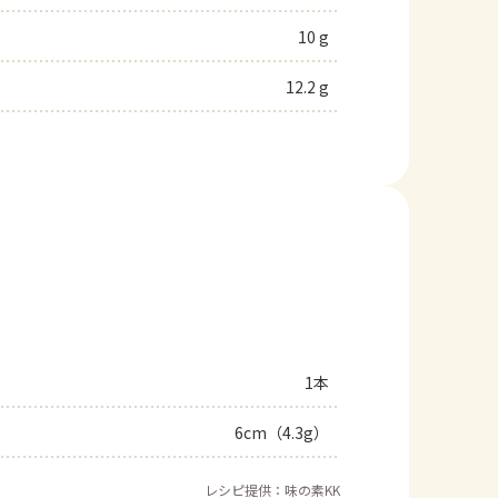
10 g
12.2 g
1本
6cm（4.3g）
レシピ提供：味の素KK