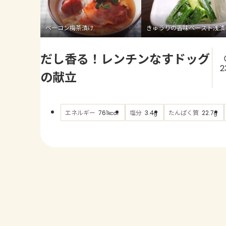
ベーコン梅茶漬け
きゅうりの香味ペースト浅漬
だし香る！レンチンなすドッグ
2
の献立
エネルギー
塩分
たんぱく質
761
3.4
22.7
kcal
g
g