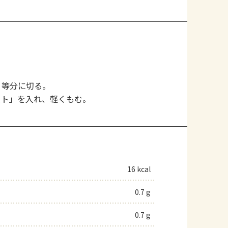
４等分に切る。
スト」を入れ、軽くもむ。
16 kcal
0.7 g
0.7 g