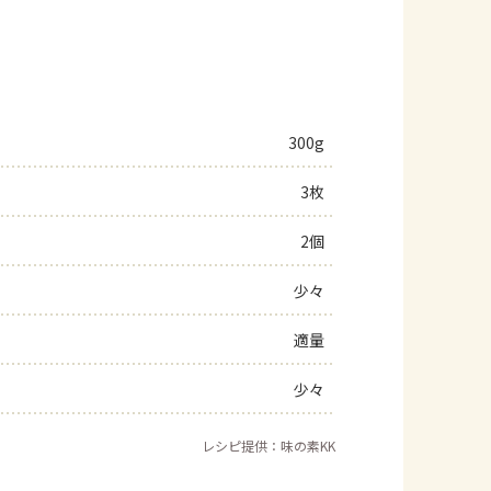
300g
3枚
2個
少々
適量
少々
レシピ提供：味の素KK