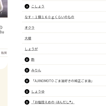
こしょう
A
け
なす・１個１６０ｇくらいのもの
オクラ
3
分
大根
しょうが
もっと見る
脂質
43.3
g
酢
B
みりん
B
「AJINOMOTO ごま油好きの純正ごま油」
B
しょうゆ
B
「お塩控えめの･ほんだし®」
B