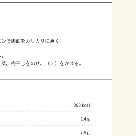
パンで両面をカリカリに焼く。
る。
れ菜、梅干しをのせ、（２）をかける。
363 kcal
1.4 g
7.8 g