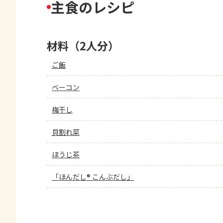
主食のレシピ
材料（2人分）
ご飯
ベーコン
梅干し
貝割れ菜
ほうじ茶
「ほんだし® こんぶだし」