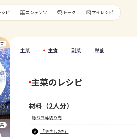
レシピ
コンテンツ
トーク
マイレシピ
レ
主菜
主菜
主食
副菜
栄養
人気の食材・
主菜のレシピ
きゅうり
ゴーヤ
材料（2人分）
豚バラ薄切り肉
副菜
「やさしお®」
A