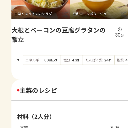
よくあるお問い合わせ
白菜とはっさくのサラダ
豆乳コーンポタージュ
お買い物
大根とベーコンの豆腐グラタンの
AJINOMOTO PARK とは
30
分
献立
エネルギー
塩分
たんぱく質
脂質
608
4.3
24
4
kcal
g
g
主菜のレシピ
材料（2人分）
大根
200g