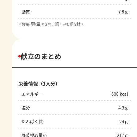
脂質
7.8 g
※
野菜摂取量はきのこ類・いも類を除く
献立のまとめ
栄養情報（1人分）
エネルギー
608 kcal
塩分
4.3 g
たんぱく質
24 g
野菜摂取量※
217 g