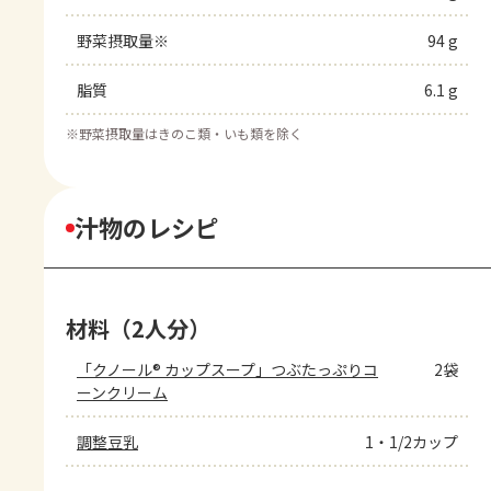
野菜摂取量※
94 g
脂質
6.1 g
※
野菜摂取量はきのこ類・いも類を除く
汁物のレシピ
材料（2人分）
「クノール® カップスープ」つぶたっぷりコ
2袋
ーンクリーム
調整豆乳
1・1/2カップ