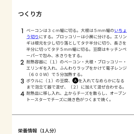
つくり方
1
ベーコンは３ｃｍ幅に切る。大根は５ｍｍ幅の
いちょ
う切り
にする。ブロッコリーは小房に分ける。エリン
ギは根元を少し切り落としてタテ半分に切り、長さを
半分に切ってタテ５ｍｍ幅に切る。豆腐はキッチンペ
ーパーで包み、水きりをする。
2
耐熱容器に（１）のベーコン・大根・ブロッコリー・
エリンギを入れ、ふんわりラップをかけて電子レンジ
（６００Ｗ）で５分加熱する。
3
ボウルに（１）の豆腐、
を入れてなめらかになる
Ａ
まで泡立て器で混ぜ、（２）に加えて混ぜ合わせる。
4
耐熱皿に移し入れ、上からチーズを散らし、オーブン
トースターでチーズに焼き色がつくまで焼く。
栄養情報（1人分）