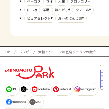
ベーコン
さけ
大根
ブロッコリー
山いも
洋風
ほんだし®
クノール®
ピュアセレクト®
瀬戸のほんじお®
TOP
レシピ
大根とベーコンの豆腐グラタンの献立
BACK TO TOP
LINE
X
Youtube
Pinterest
Instagram
facebook
MAIL