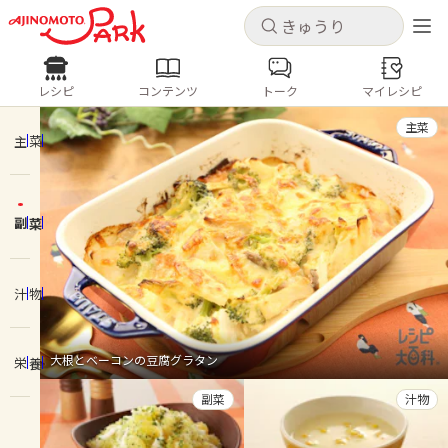
キャンセル
キャンセル
レシピ
コンテンツ
トーク
マイレシピ
レシピ
コンテンツ
ログインするとレシピを保存できます
主菜
ログイン
新規登録
主菜
人気の食材・レシピ
副菜
ホーム
きゅうり
なす
トマト
とうもろこし
ピーマン
みょうが
ゴーヤ
コンテンツ
汁物
レシピ
大根とベーコンの豆腐グラタン
栄養
トーク
副菜
汁物