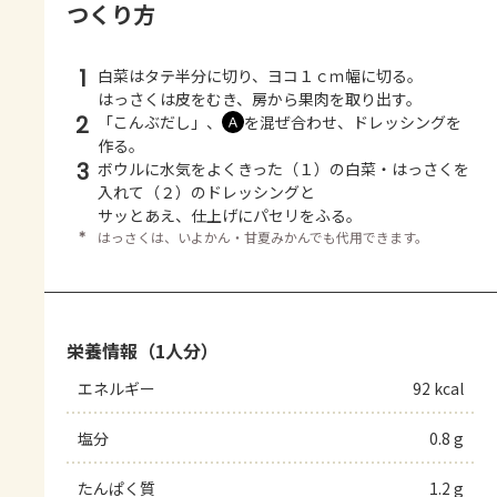
つくり方
1
白菜はタテ半分に切り、ヨコ１ｃｍ幅に切る。
はっさくは皮をむき、房から果肉を取り出す。
2
「こんぶだし」、
を混ぜ合わせ、ドレッシングを
Ａ
作る。
3
ボウルに水気をよくきった（１）の白菜・はっさくを
入れて（２）のドレッシングと
サッとあえ、仕上げにパセリをふる。
＊
はっさくは、いよかん・甘夏みかんでも代用できます。
栄養情報（1人分）
エネルギー
92 kcal
塩分
0.8 g
たんぱく質
1.2 g