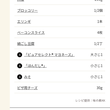
ブロッコリー
1/2個
エリンギ
1本
ベーコンスライス
4枚
絹ごし豆腐
1/2丁
「ピュアセレクト® マヨネーズ」
大さじ1
A
「ほんだし®」
小さじ1
A
みそ
小さじ1
A
ピザ用チーズ
30g
レシピ提供：味の素KK