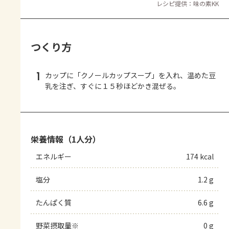
レシピ提供：味の素KK
つくり方
1
カップに「クノールカップスープ」を入れ、温めた豆
乳を注ぎ、すぐに１５秒ほどかき混ぜる。
栄養情報（1人分）
エネルギー
174 kcal
塩分
1.2 g
たんぱく質
6.6 g
野菜摂取量※
0 g