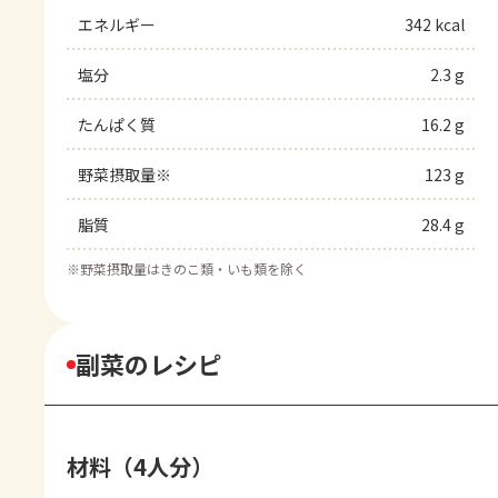
エネルギー
342 kcal
塩分
2.3 g
たんぱく質
16.2 g
野菜摂取量※
123 g
脂質
28.4 g
※
野菜摂取量はきのこ類・いも類を除く
副菜のレシピ
材料（4人分）