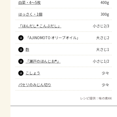
白菜・4～5枚
400g
はっさく・1個
300g
「ほんだし® こんぶだし」
小さじ2/3
「AJINOMOTO オリーブオイル」
大さじ2
A
酢
大さじ1
A
「瀬戸のほんじお®」
小さじ1/2
A
こしょう
少々
A
パセリのみじん切り
少々
レシピ提供：味の素KK