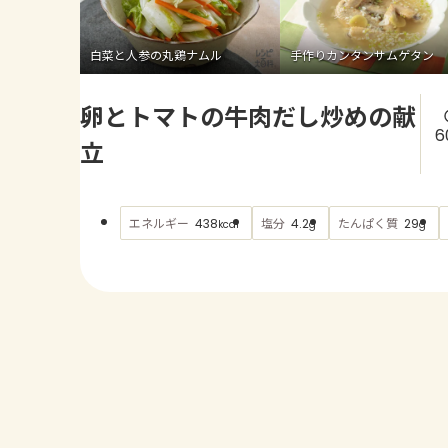
白菜と人参の丸鶏ナムル
手作りカンタンサムゲタン
卵とトマトの牛肉だし炒めの献
6
立
エネルギー
塩分
たんぱく質
438
4.2
29
kcal
g
g