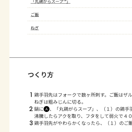
「丸鶏がらスープ™」
ご飯
ねぎ
つくり方
1
鶏手羽先はフォークで数ヶ所刺す。ご飯はザ
ねぎは粗みじんに切る。
2
鍋に
、「丸鶏がらスープ」、（１）の鶏手
Ａ
沸騰したらアクを取り、フタをして弱火で４
3
鶏手羽先がやわらかくなったら、（１）のご