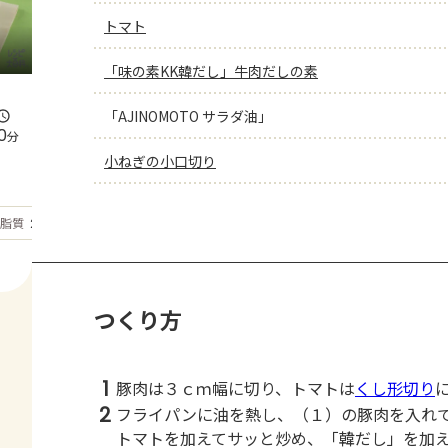
トマト
「味の素KK韓だし」牛肉だしの素
「AJINOMOTO サラダ油」
0
分
小ねぎの小口切り
もっと見る
脂質
26.9
g
つくり方
1
豚肉は３ｃｍ幅に切り、トマトは
くし形切り
2
フライパンに油を熱し、（１）の豚肉を入れ
トマトを加えてサッと炒め、「韓だし」を加