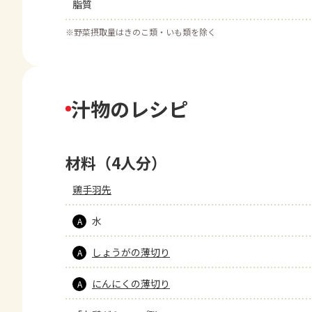
脂質
※
野菜摂取量はきのこ類・いも類を除く
汁物のレシピ
材料（4人分）
鶏手羽先
水
A
しょうがの薄切り
A
にんにくの薄切り
A