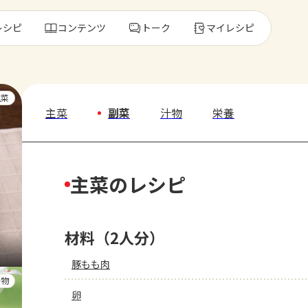
レシピ
コンテンツ
トーク
マイレシピ
レ
主菜
主菜
副菜
汁物
栄養
人気の食材・
主菜のレシピ
きゅうり
ゴーヤ
材料（2人分）
豚もも肉
汁物
卵