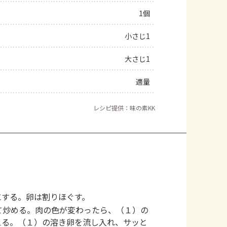
1個
よくあるお問い合わせ
小さじ1
お買い物
大さじ1
AJINOMOTO PARK とは
適量
レシピ提供：味の素KK
にする。卵は割りほぐす。
て炒める。肉の色が変わったら、（１）の
える。（１）の溶き卵を流し入れ、サッと