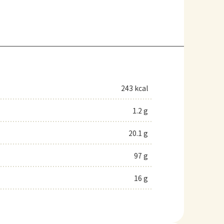
243 kcal
1.2 g
20.1 g
97 g
16 g