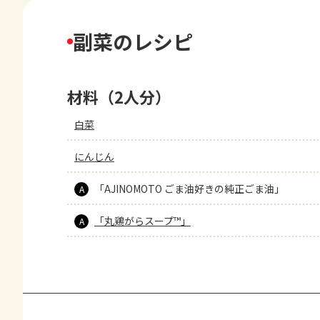
副菜のレシピ
材料（2人分）
白菜
にんじん
「AJINOMOTO ごま油好きの純正ごま油」
A
「丸鶏がらスープ™」
A