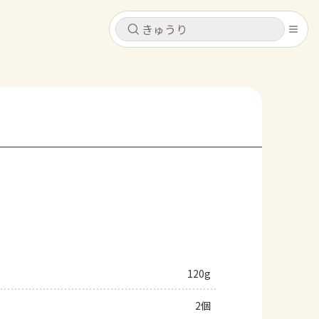
キャンセル
キャンセル
シピ
コンテンツ
ログインするとレシピを保存できます
ログイン
新規登録
レシピ
ホーム
なす
トマト
とうもろこし
ピーマン
みょうが
コンテンツ
レシピ
120g
トーク
2個