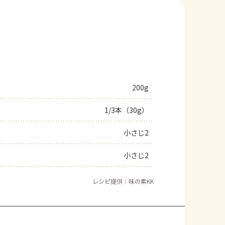
200g
1/3本（30g）
小さじ2
小さじ2
レシピ提供：味の素KK