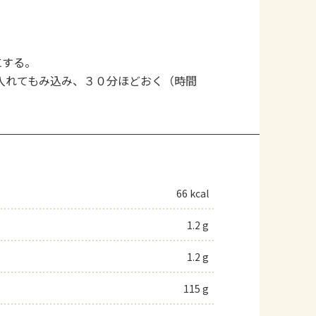
にする。
入れてもみ込み、３０分ほどおく（時間
66 kcal
1.2 g
1.2 g
115 g