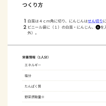
つくり方
1
白菜は４ｃｍ角に切り、にんじんは
せん切り
2
ビニール袋に（１）の白菜・にんじん、
を
Ａ
外）。
栄養情報（1人分）
エネルギー
塩分
たんぱく質
野菜摂取量※