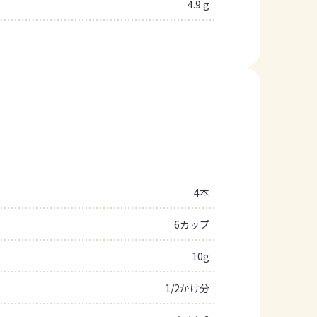
4.9 g
4本
6カップ
10g
1/2かけ分