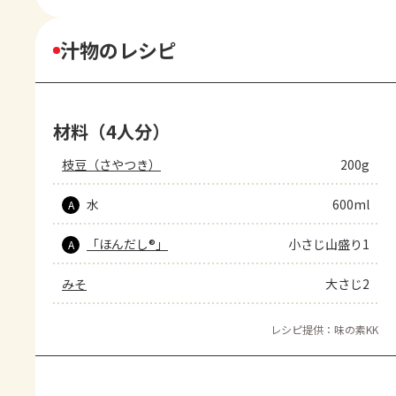
汁物のレシピ
材料（4人分）
枝豆（さやつき）
200g
水
600ml
A
「ほんだし®」
小さじ山盛り1
A
みそ
大さじ2
レシピ提供：味の素KK