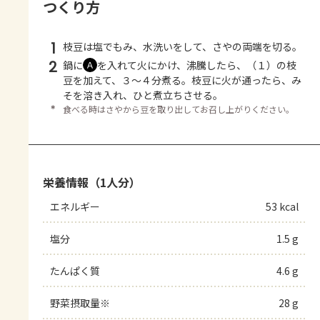
つくり方
1
枝豆は塩でもみ、水洗いをして、さやの両端を切る。
2
鍋に
を入れて火にかけ、沸騰したら、（１）の枝
Ａ
豆を加えて、３～４分煮る。枝豆に火が通ったら、み
そを溶き入れ、ひと煮立ちさせる。
＊
食べる時はさやから豆を取り出してお召し上がりください。
栄養情報（1人分）
エネルギー
53 kcal
塩分
1.5 g
たんぱく質
4.6 g
野菜摂取量※
28 g