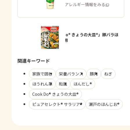
商品・アレルギー情報をみる
「Cook Do® きょうの大皿®」豚バラほ
うれん草用
関連キーワード
家族で囲む
栄養バランス
豚肉
ねぎ
ほうれん草
和風
ほんだし®
Cook Do® きょうの大皿®
ピュアセレクト® サラリア®
瀬戸のほんじお®