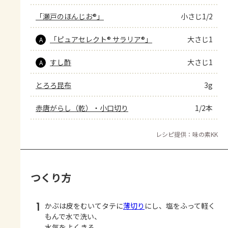
「瀬戸のほんじお®」
小さじ1/2
「ピュアセレクト® サラリア®」
大さじ1
A
すし酢
大さじ1
A
とろろ昆布
3g
赤唐がらし（乾）・小口切り
1/2本
レシピ提供：味の素KK
つくり方
1
かぶは皮をむいてタテに
薄切り
にし、塩をふって軽く
もんで水で洗い、
水気をよくきる。