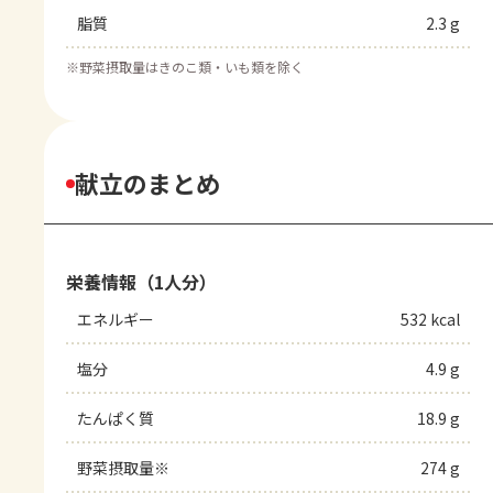
脂質
2.3 g
※
野菜摂取量はきのこ類・いも類を除く
献立のまとめ
栄養情報（1人分）
エネルギー
532 kcal
塩分
4.9 g
たんぱく質
18.9 g
野菜摂取量※
274 g