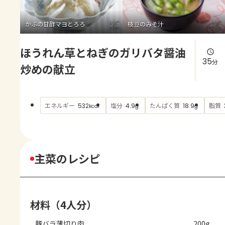
よくあるお問い合わせ
かぶの甘酢マヨとろろ
枝豆のみそ汁
お買い物
ほうれん草とねぎのガリバタ醤油
AJINOMOTO PARK とは
35
分
炒めの献立
エネルギー
塩分
たんぱく質
脂質
532
4.9
18.9
kcal
g
g
主菜のレシピ
材料（4人分）
豚バラ薄切り肉
200g