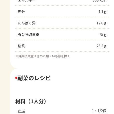
エネルギー
308 kcal
塩分
1.1 g
たんぱく質
12.6 g
野菜摂取量※
75 g
脂質
26.3 g
※
野菜摂取量はきのこ類・いも類を除く
副菜のレシピ
材料（1人分）
かぶ
1・1/2個