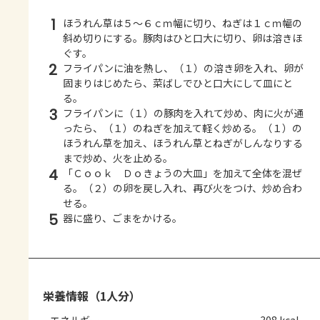
1
ほうれん草は５～６ｃｍ幅に切り、ねぎは１ｃｍ幅の
斜め切りにする。豚肉はひと口大に切り、卵は溶きほ
ぐす。
2
フライパンに油を熱し、（１）の溶き卵を入れ、卵が
固まりはじめたら、菜ばしでひと口大にして皿にと
る。
3
フライパンに（１）の豚肉を入れて炒め、肉に火が通
ったら、（１）のねぎを加えて軽く炒める。（１）の
ほうれん草を加え、ほうれん草とねぎがしんなりする
まで炒め、火を止める。
4
「Ｃｏｏｋ Ｄｏきょうの大皿」を加えて全体を混ぜ
る。（２）の卵を戻し入れ、再び火をつけ、炒め合わ
せる。
5
器に盛り、ごまをかける。
栄養情報（1人分）