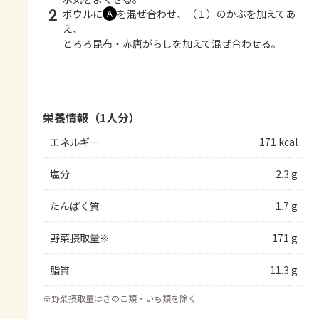
2
ボウルに
を混ぜ合わせ、（１）のかぶを加えてあ
Ａ
え、
とろろ昆布・赤唐がらしを加えて混ぜ合わせる。
栄養情報（1人分）
エネルギー
171 kcal
塩分
2.3 g
たんぱく質
1.7 g
野菜摂取量※
171 g
脂質
11.3 g
※
野菜摂取量はきのこ類・いも類を除く