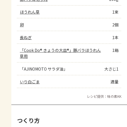
ほうれん草
1束
卵
2個
長ねぎ
1本
「Cook Do® きょうの大皿®」豚バラほうれん
1箱
草用
「AJINOMOTO サラダ油」
大さじ1
いり白ごま
適量
レシピ提供：味の素KK
つくり方