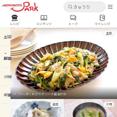
キャンセル
キャンセル
レシピ
コンテンツ
トーク
マイレシピ
レシピ
コンテンツ
ログインするとレシピを保存できます
主菜
ログイン
新規登録
主菜
人気の食材・レシピ
副菜
ホーム
きゅうり
なす
トマト
とうもろこし
ピーマン
みょうが
ゴーヤ
コンテンツ
汁物
レシピ
ほうれん草とねぎのガリバタ醤油炒め
栄養
トーク
副菜
汁物