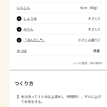
にんじん
4cm（40g）
しょうゆ
大さじ2
A
みりん
大さじ2
A
「ほんだし®」
小さじ山盛り2
A
みつば
適量
レシピ提供：味の素KK
つくり方
1
米は洗って３０分以上浸水し（時間外）、ザルに上げ
て水気をきる。