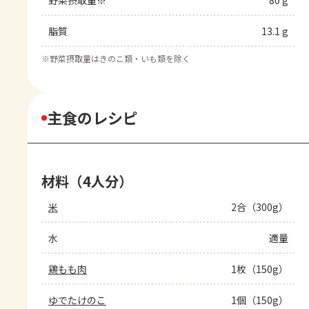
野菜摂取量※
80 g
脂質
13.1 g
※
野菜摂取量はきのこ類・いも類を除く
主食のレシピ
材料（4人分）
米
2合（300g）
水
適量
鶏もも肉
1枚（150g）
ゆでたけのこ
1個（150g）