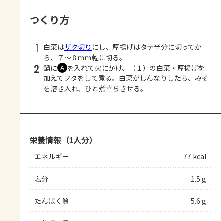
つくり方
1
白菜は
ザク切り
にし、厚揚げはタテ半分に切ってか
ら、７～８ｍｍ幅に切る。
2
鍋に
を入れて火にかけ、（１）の白菜・厚揚げを
Ａ
加えてフタをして煮る。白菜がしんなりしたら、みそ
を溶き入れ、ひと煮立ちさせる。
栄養情報（1人分）
エネルギー
77 kcal
塩分
1.5 g
たんぱく質
5.6 g