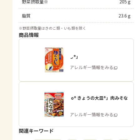
野菜摂取量※
205 g
脂質
23.6 g
※
野菜摂取量はきのこ類・いも類を除く
商品情報
「ほんだし®」
商品・アレルギー情報をみる
「Cook Do® きょうの大皿®」肉みそな
す用
商品・アレルギー情報をみる
関連キーワード