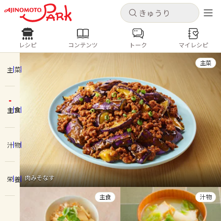
キャンセル
キャンセル
レシピ
コンテンツ
トーク
マイレシピ
レシピ
コンテンツ
ログインするとレシピを保存できます
主菜
ログイン
新規登録
主菜
人気の食材・レシピ
主食
ホーム
きゅうり
なす
トマト
とうもろこし
ピーマン
みょうが
ゴーヤ
コンテンツ
汁物
レシピ
肉みそなす
栄養
トーク
主食
汁物