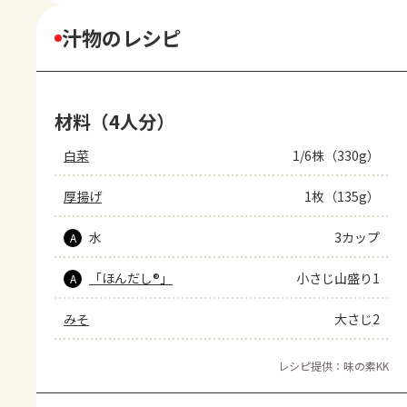
汁物のレシピ
材料（4人分）
白菜
1/6株（330g）
厚揚げ
1枚（135g）
水
3カップ
A
「ほんだし®」
小さじ山盛り1
A
みそ
大さじ2
レシピ提供：味の素KK