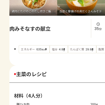
よくあるお問い合わせ
鶏肉とたけのこのだし炊きご飯
白菜と厚揚げの具だくさんみそ汁
お買い物
肉みそなすの献立
AJINOMOTO PARK とは
35
分
エネルギー
塩分
たんぱく質
脂質
635
4.8
29.8
kcal
g
g
主菜のレシピ
材料（4人分）
豚ひき肉
200g