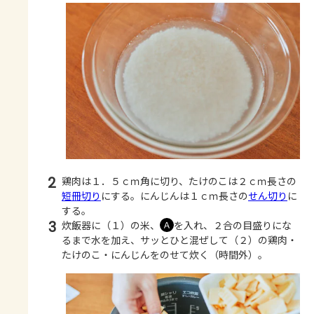
2
鶏肉は１．５ｃｍ角に切り、たけのこは２ｃｍ長さの
短冊切り
にする。にんじんは１ｃｍ長さの
せん切り
に
する。
3
炊飯器に（１）の米、
を入れ、２合の目盛りにな
Ａ
るまで水を加え、サッとひと混ぜして（２）の鶏肉・
たけのこ・にんじんをのせて炊く（時間外）。