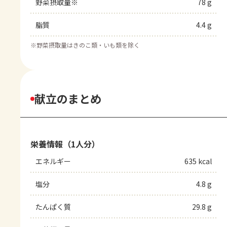
野菜摂取量※
78 g
脂質
4.4 g
※
野菜摂取量はきのこ類・いも類を除く
献立のまとめ
栄養情報（1人分）
エネルギー
635 kcal
塩分
4.8 g
たんぱく質
29.8 g