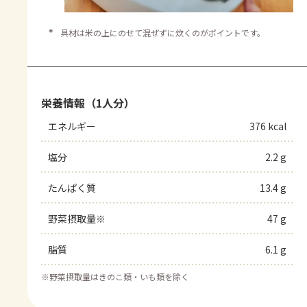
＊
具材は米の上にのせて混ぜずに炊くのがポイントです。
栄養情報（1人分）
エネルギー
376 kcal
塩分
2.2 g
たんぱく質
13.4 g
野菜摂取量※
47 g
脂質
6.1 g
※
野菜摂取量はきのこ類・いも類を除く