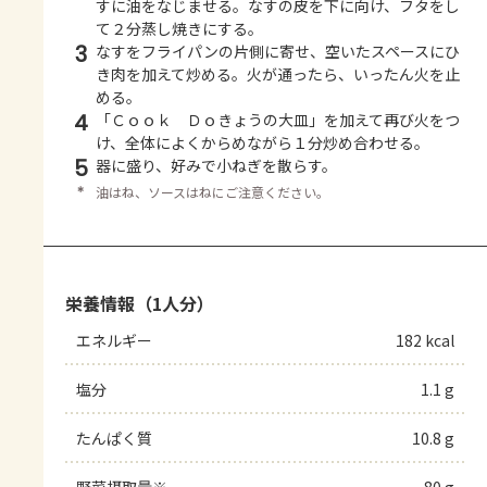
すに油をなじませる。なすの皮を下に向け、フタをし
て２分蒸し焼きにする。
3
なすをフライパンの片側に寄せ、空いたスペースにひ
き肉を加えて炒める。火が通ったら、いったん火を止
める。
4
「Ｃｏｏｋ Ｄｏきょうの大皿」を加えて再び火をつ
け、全体によくからめながら１分炒め合わせる。
5
器に盛り、好みで小ねぎを散らす。
＊
油はね、ソースはねにご注意ください。
栄養情報（1人分）
エネルギー
182 kcal
塩分
1.1 g
たんぱく質
10.8 g