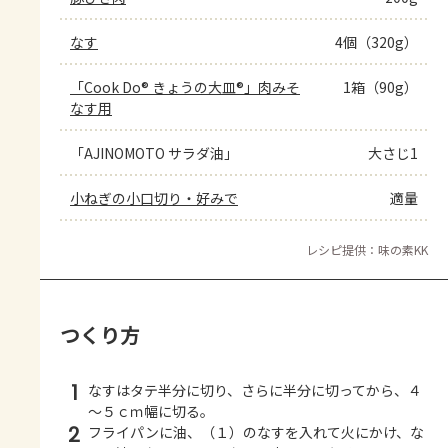
なす
4個（320g）
「Cook Do® きょうの大皿®」肉みそ
1箱（90g）
なす用
「AJINOMOTO サラダ油」
大さじ1
小ねぎの小口切り・好みで
適量
レシピ提供：味の素KK
つくり方
1
なすはタテ半分に切り、さらに半分に切ってから、４
～５ｃｍ幅に切る。
2
フライパンに油、（１）のなすを入れて火にかけ、な