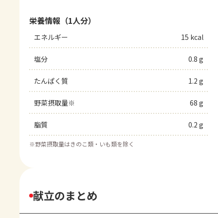
栄養情報（1人分）
エネルギー
15 kcal
塩分
0.8 g
たんぱく質
1.2 g
野菜摂取量※
68 g
脂質
0.2 g
※
野菜摂取量はきのこ類・いも類を除く
献立のまとめ