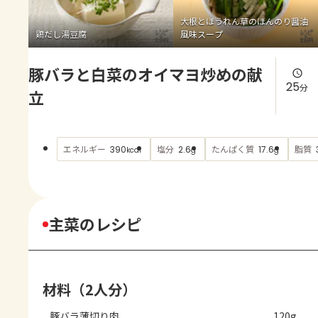
よくあるお問い合わせ
大根とほうれん草のほんのり醤油
鶏だし湯豆腐
風味スープ
お買い物
豚バラと白菜のオイマヨ炒めの献
AJINOMOTO PARK とは
25
分
立
エネルギー
塩分
たんぱく質
脂質
390
2.6
17.6
kcal
g
g
主菜のレシピ
材料（2人分）
豚バラ薄切り肉
120g