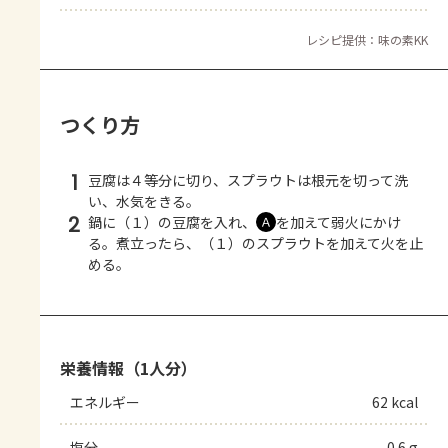
レシピ提供：味の素KK
つくり方
1
豆腐は４等分に切り、スプラウトは根元を切って洗
い、水気をきる。
2
鍋に（１）の豆腐を入れ、
を加えて弱火にかけ
Ａ
る。煮立ったら、（１）のスプラウトを加えて火を止
める。
栄養情報（1人分）
エネルギー
62 kcal
塩分
0.6 g