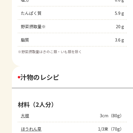
たんぱく質
5.9 g
野菜摂取量※
20 g
脂質
3.6 g
※
野菜摂取量はきのこ類・いも類を除く
汁物のレシピ
材料（2人分）
大根
3cm（80g）
ほうれん草
1/3束（70g）