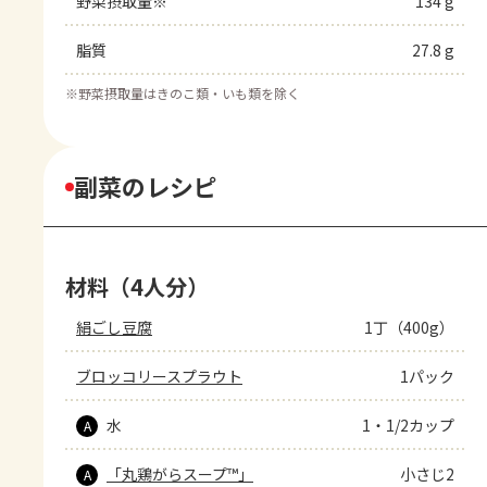
野菜摂取量※
134 g
脂質
27.8 g
※
野菜摂取量はきのこ類・いも類を除く
副菜のレシピ
材料（4人分）
絹ごし豆腐
1丁（400g）
ブロッコリースプラウト
1パック
水
1・1/2カップ
A
「丸鶏がらスープ™」
小さじ2
A