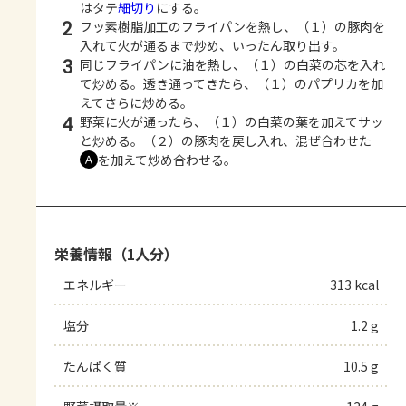
はタテ
細切り
にする。
2
フッ素樹脂加工のフライパンを熱し、（１）の豚肉を
入れて火が通るまで炒め、いったん取り出す。
3
同じフライパンに油を熱し、（１）の白菜の芯を入れ
て炒める。透き通ってきたら、（１）のパプリカを加
えてさらに炒める。
4
野菜に火が通ったら、（１）の白菜の葉を加えてサッ
と炒める。（２）の豚肉を戻し入れ、混ぜ合わせた
を加えて炒め合わせる。
Ａ
栄養情報（1人分）
エネルギー
313 kcal
塩分
1.2 g
たんぱく質
10.5 g