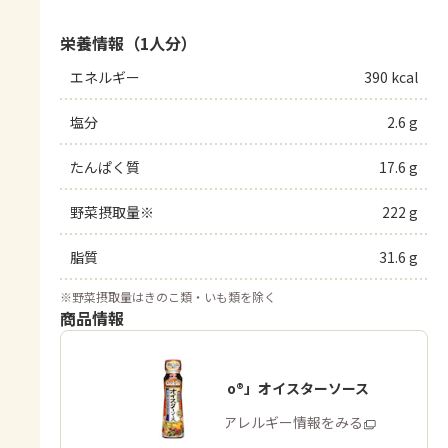
栄養情報（1人分）
エネルギー
390 kcal
塩分
2.6 g
たんぱく質
17.6 g
野菜摂取量※
222 g
脂質
31.6 g
※
野菜摂取量はきのこ類・いも類を除く
商品情報
「Cook Do®」オイスターソース
商品・アレルギー情報をみる