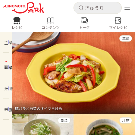
キャンセル
キャンセル
レシピ
コンテンツ
トーク
マイレシピ
レシピ
コンテンツ
ログインするとレシピを保存できます
主菜
ログイン
新規登録
主菜
人気の食材・レシピ
副菜
ホーム
きゅうり
なす
トマト
とうもろこし
ピーマン
みょうが
ゴーヤ
コンテンツ
汁物
レシピ
豚バラと白菜のオイマヨ炒め
栄養
トーク
副菜
汁物