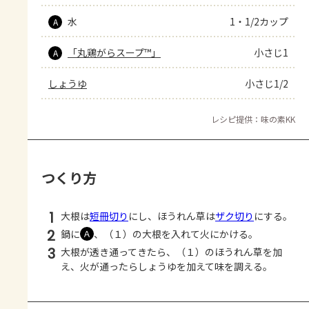
水
1・1/2カップ
A
「丸鶏がらスープ™」
小さじ1
A
しょうゆ
小さじ1/2
レシピ提供：味の素KK
つくり方
1
大根は
短冊切り
にし、ほうれん草は
ザク切り
にする。
2
鍋に
、（１）の大根を入れて火にかける。
Ａ
3
大根が透き通ってきたら、（１）のほうれん草を加
え、火が通ったらしょうゆを加えて味を調える。