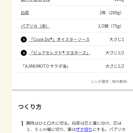
白菜
2枚（200g）
パプリカ（赤）
1/2個（75g）
「Cook Do®」オイスターソース
大さじ1
A
「ピュアセレクト® マヨネーズ」
大さじ1/2
A
「AJINOMOTO サラダ油」
大さじ1/2
レシピ提供：味の素KK
つくり方
1
豚肉はひと口大に切る。白菜は芯と葉に分け、芯は
１．５ｃｍ幅に切り、葉は
ザク切り
にする。パプリカ