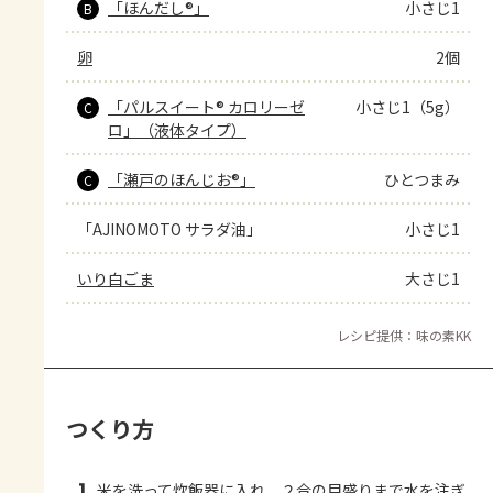
「ほんだし®」
小さじ1
B
卵
2個
「パルスイート® カロリーゼ
小さじ1（5g）
C
ロ」（液体タイプ）
「瀬戸のほんじお®」
ひとつまみ
C
「AJINOMOTO サラダ油」
小さじ1
いり白ごま
大さじ1
レシピ提供：味の素KK
つくり方
米を洗って炊飯器に入れ、２合の目盛りまで水を注ぎ