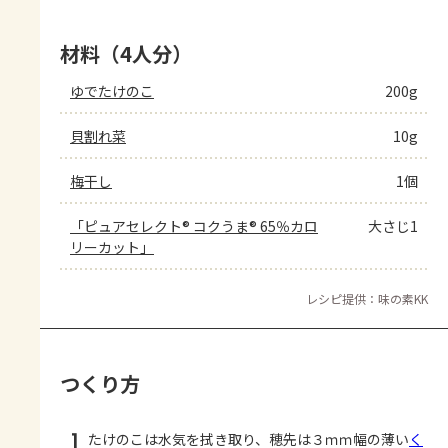
材料（4人分）
ゆでたけのこ
200g
貝割れ菜
10g
梅干し
1個
「ピュアセレクト® コクうま® 65％カロ
大さじ1
リーカット」
レシピ提供：味の素KK
つくり方
1
たけのこは水気を拭き取り、穂先は３ｍｍ幅の薄い
く