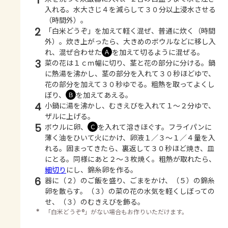
1
入れる。水大さじ４を減らして３０分以上浸水させる
（時間外）。
2
「白米どうぞ」を加えて軽く混ぜ、普通に炊く（時間
外）。炊き上がったら、大きめのボウルなどに移し入
れ、混ぜ合わせた
を加えて切るように混ぜる。
Ａ
3
菜の花は１ｃｍ幅に切り、茎と花の部分に分ける。鍋
に熱湯を沸かし、茎の部分を入れて３０秒ほどゆで、
花の部分を加えて３０秒ゆでる。粗熱を取ってよくし
ぼり、
を加えてあえる。
Ｂ
4
小鍋に湯を沸かし、むきえびを入れて１～２分ゆで、
ザルに上げる。
5
ボウルに卵、
を入れて溶きほぐす。フライパンに
Ｃ
薄く油をひいて火にかけ、卵液１／３～１／４量を入
れる。固まってきたら、裏返して３０秒ほど焼き、皿
にとる。同様にあと２～３枚焼く。粗熱が取れたら、
細切り
にし、錦糸卵を作る。
6
器に（２）のご飯を盛り、ごまをかけ、（５）の錦糸
卵を散らす。（３）の菜の花の水気を軽くしぼっての
せ、（３）のむきえびを飾る。
＊
「白米どうぞ®」がない場合もお作りいただけます。