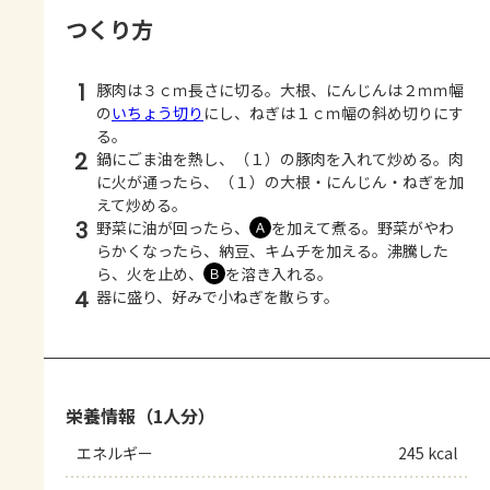
つくり方
1
豚肉は３ｃｍ長さに切る。大根、にんじんは２ｍｍ幅
の
いちょう切り
にし、ねぎは１ｃｍ幅の斜め切りにす
る。
2
鍋にごま油を熱し、（１）の豚肉を入れて炒める。肉
に火が通ったら、（１）の大根・にんじん・ねぎを加
えて炒める。
3
野菜に油が回ったら、
を加えて煮る。野菜がやわ
Ａ
らかくなったら、納豆、キムチを加える。沸騰した
ら、火を止め、
を溶き入れる。
Ｂ
4
器に盛り、好みで小ねぎを散らす。
栄養情報（1人分）
エネルギー
245 kcal