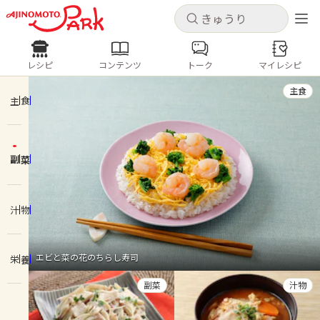
キャンセル
キャンセル
レシピ
コンテンツ
トーク
マイレシピ
レシピ
コンテンツ
ログインするとレシピを保存できます
主食
ログイン
新規登録
主食
人気の食材・レシピ
副菜
ホーム
きゅうり
なす
トマト
とうもろこし
ピーマン
みょうが
ゴーヤ
コンテンツ
汁物
レシピ
エビと菜の花のちらし寿司
栄養
トーク
副菜
汁物