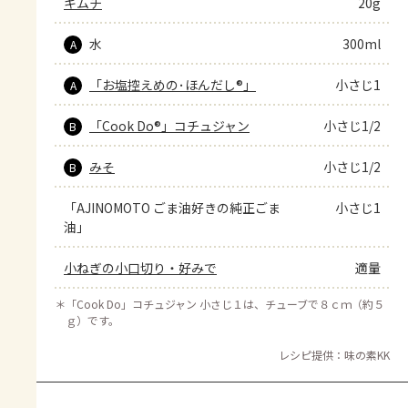
キムチ
20g
水
300ml
A
「お塩控えめの･ほんだし®」
小さじ1
A
「Cook Do®」コチュジャン
小さじ1/2
B
みそ
小さじ1/2
B
「AJINOMOTO ごま油好きの純正ごま
小さじ1
油」
小ねぎの小口切り・好みで
適量
＊
「Cook Do」コチュジャン 小さじ１は、チューブで８ｃｍ（約５
ｇ）です。
レシピ提供：味の素KK