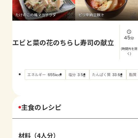
よくあるお問い合わせ
たけのこの梅マヨサラダ
ピリ辛納豆豚汁
お買い物
AJINOMOTO PARK とは
45
分
エビと菜の花のちらし寿司の献立
(時間外を除
く)
エネルギー
塩分
たんぱく質
脂質
655
3.5
33.6
kcal
g
g
主食のレシピ
材料（4人分）