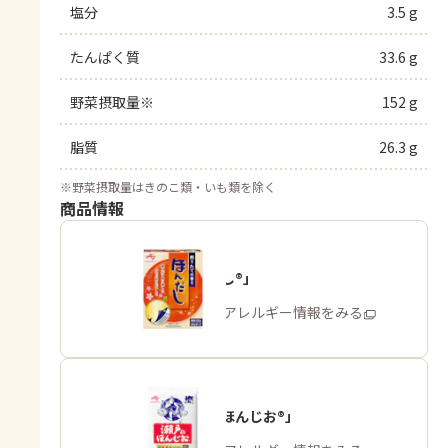
塩分
3.5 g
たんぱく質
33.6 g
野菜摂取量※
152 g
脂質
26.3 g
※
野菜摂取量はきのこ類・いも類を除く
商品情報
「ほんだし®」
商品・アレルギー情報をみる
「瀬戸のほんじお®」