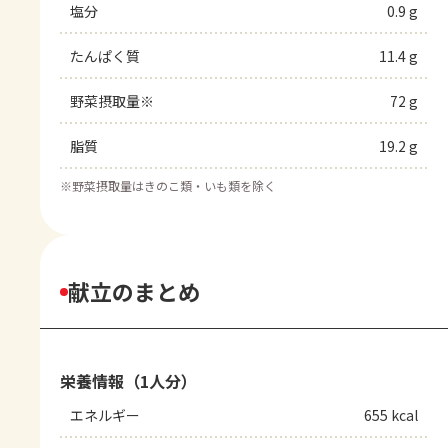
塩分
0.9 g
たんぱく質
11.4 g
野菜摂取量※
72 g
脂質
19.2 g
※
野菜摂取量はきのこ類・いも類を除く
献立のまとめ
栄養情報（1人分）
エネルギー
655 kcal