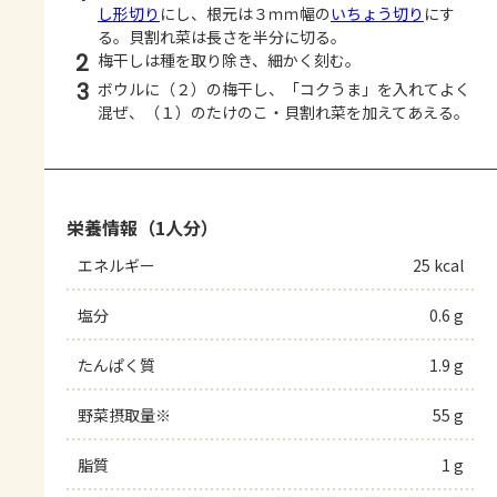
し形切り
にし、根元は３ｍｍ幅の
いちょう切り
にす
る。貝割れ菜は長さを半分に切る。
2
梅干しは種を取り除き、細かく刻む。
3
ボウルに（２）の梅干し、「コクうま」を入れてよく
混ぜ、（１）のたけのこ・貝割れ菜を加えてあえる。
栄養情報（1人分）
エネルギー
25 kcal
塩分
0.6 g
たんぱく質
1.9 g
野菜摂取量※
55 g
脂質
1 g