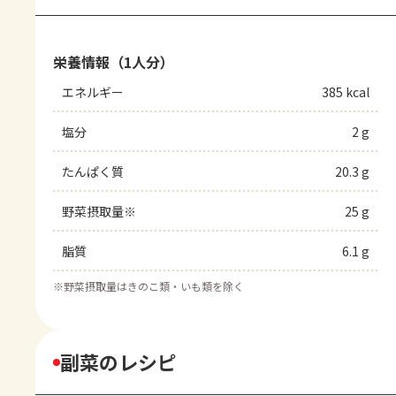
栄養情報（1人分）
エネルギー
385 kcal
塩分
2 g
たんぱく質
20.3 g
野菜摂取量※
25 g
脂質
6.1 g
※
野菜摂取量はきのこ類・いも類を除く
副菜のレシピ