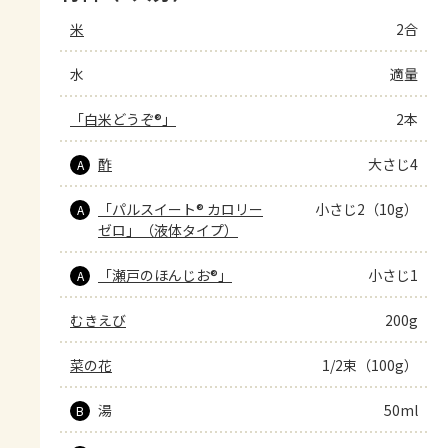
米
2合
水
適量
「白米どうぞ®」
2本
酢
大さじ4
A
「パルスイート® カロリー
小さじ2（10g）
A
ゼロ」（液体タイプ）
「瀬戸のほんじお®」
小さじ1
A
むきえび
200g
菜の花
1/2束（100g）
湯
50ml
B