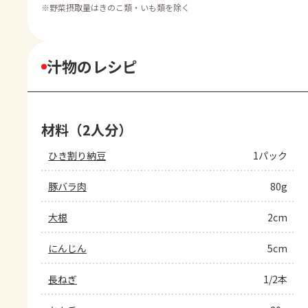
※
野菜摂取量はきのこ類・いも類を除く
汁物のレシピ
材料（2人分）
ひき割り納豆
1パック
豚バラ肉
80g
大根
2cm
にんじん
5cm
長ねぎ
1/2本