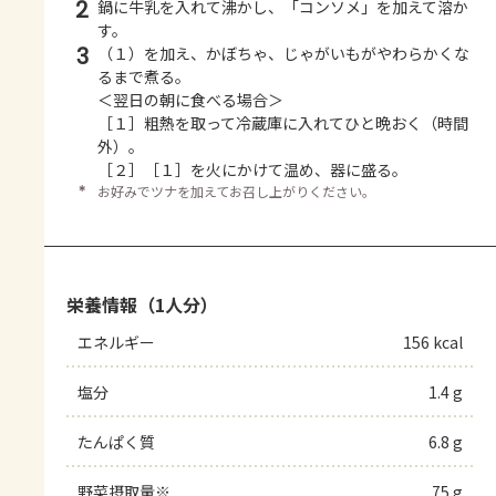
2
鍋に牛乳を入れて沸かし、「コンソメ」を加えて溶か
す。
3
（１）を加え、かぼちゃ、じゃがいもがやわらかくな
るまで煮る。
＜翌日の朝に食べる場合＞
［１］粗熱を取って冷蔵庫に入れてひと晩おく（時間
外）。
［２］［１］を火にかけて温め、器に盛る。
＊
お好みでツナを加えてお召し上がりください。
栄養情報（1人分）
エネルギー
156 kcal
塩分
1.4 g
たんぱく質
6.8 g
野菜摂取量※
75 g