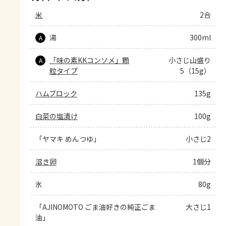
米
2合
湯
300ml
A
「味の素KKコンソメ」顆
小さじ山盛り
A
粒タイプ
5（15g）
ハムブロック
135g
白菜の塩漬け
100g
「ヤマキ めんつゆ」
小さじ2
溶き卵
1個分
氷
80g
「AJINOMOTO ごま油好きの純正ごま
大さじ1
油」