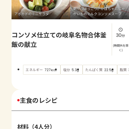
よくあるお問い合わせ
朝からほっこり。かぼちゃとじゃ
アボカドのミニサラダ
がいものミルクコンソメスープ
お買い物
コンソメ仕立ての岐阜名物合体釜
AJINOMOTO PARK とは
30
分
飯の献立
(時間外を除
く)
エネルギー
塩分
たんぱく質
脂質
727
5.3
22.5
kcal
g
g
主食のレシピ
材料（4人分）