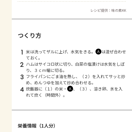
レシピ提供：味の素KK
つくり方
1
米は洗ってザルに上げ、水気をきる。
は混ぜ合わせ
Ａ
ておく。
2
ハムはサイコロ状に切り、白菜の塩漬けは水気をしぼ
り、３ｃｍ幅に切る。
3
フライパンにごま油を熱し、（２）を入れてサッと炒
め、めんつゆを加えて炒め合わせる。
4
炊飯器に（１）の米・
、（３）、溶き卵、氷を入
Ａ
れて炊く（時間外）。
栄養情報（1人分）