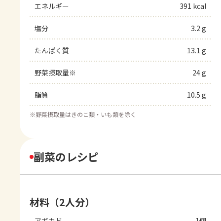
エネルギー
391 kcal
塩分
3.2 g
たんぱく質
13.1 g
野菜摂取量※
24 g
脂質
10.5 g
※
野菜摂取量はきのこ類・いも類を除く
副菜のレシピ
材料（2人分）
アボカド
1個