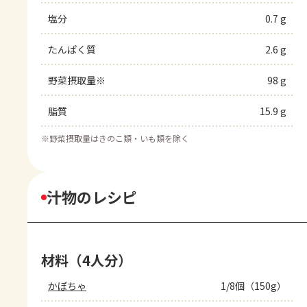
塩分
0.7 g
たんぱく質
2.6 g
野菜摂取量※
98 g
脂質
15.9 g
※
野菜摂取量はきのこ類・いも類を除く
汁物のレシピ
材料（4人分）
かぼちゃ
1/8個（150g）