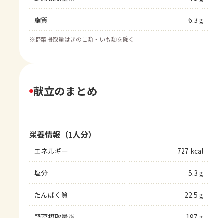
脂質
6.3 g
※
野菜摂取量はきのこ類・いも類を除く
献立のまとめ
栄養情報（1人分）
エネルギー
727 kcal
塩分
5.3 g
たんぱく質
22.5 g
野菜摂取量※
197 g