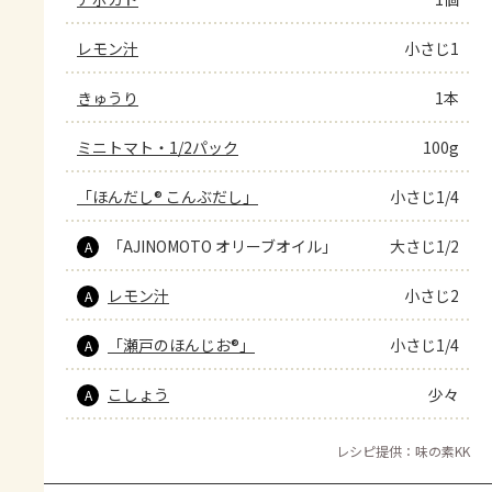
レモン汁
小さじ1
きゅうり
1本
ミニトマト・1/2パック
100g
「ほんだし® こんぶだし」
小さじ1/4
「AJINOMOTO オリーブオイル」
大さじ1/2
A
レモン汁
小さじ2
A
「瀬戸のほんじお®」
小さじ1/4
A
こしょう
少々
A
レシピ提供：味の素KK