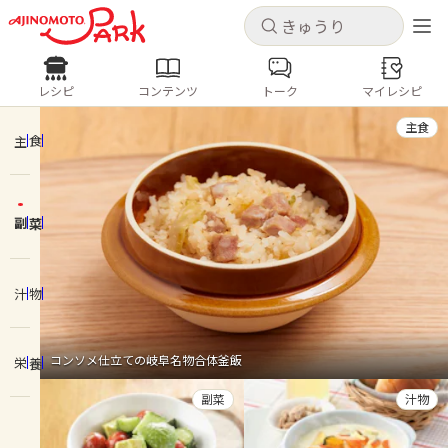
キャンセル
キャンセル
レシピ
コンテンツ
トーク
マイレシピ
レシピ
コンテンツ
ログインするとレシピを保存できます
主食
ログイン
新規登録
主食
人気の食材・レシピ
副菜
ホーム
きゅうり
なす
トマト
とうもろこし
ピーマン
みょうが
ゴーヤ
コンテンツ
汁物
レシピ
コンソメ仕立ての岐阜名物合体釜飯
栄養
トーク
副菜
汁物