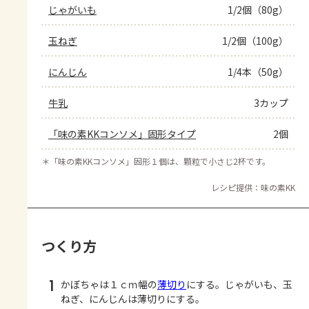
じゃがいも
1/2個（80g）
玉ねぎ
1/2個（100g）
にんじん
1/4本（50g）
牛乳
3カップ
「味の素KKコンソメ」固形タイプ
2個
＊
「味の素KKコンソメ」固形１個は、顆粒で小さじ2杯です。
レシピ提供：味の素KK
つくり方
1
かぼちゃは１ｃｍ幅の
薄切り
にする。じゃがいも、玉
ねぎ、にんじんは薄切りにする。