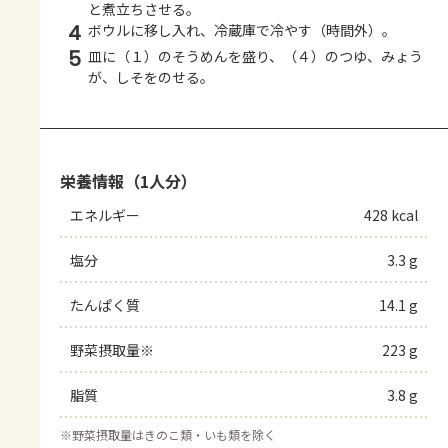
と煮立ちさせる。
4
ボウルに移し入れ、冷蔵庫で冷やす（時間外）。
5
皿に（１）のそうめんを盛り、（４）のつゆ、みょう
が、しそをのせる。
栄養情報（1人分）
エネルギー
428 kcal
塩分
3.3 g
たんぱく質
14.1 g
野菜摂取量※
223 g
脂質
3.8 g
※
野菜摂取量はきのこ類・いも類を除く