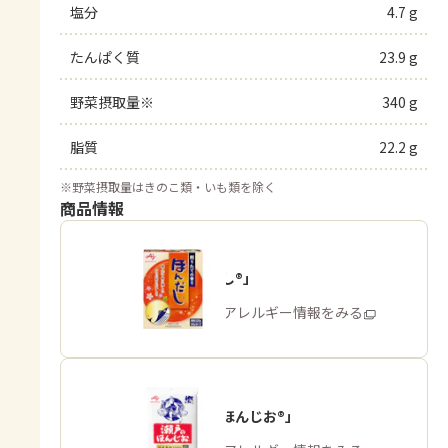
塩分
4.7 g
たんぱく質
23.9 g
野菜摂取量※
340 g
脂質
22.2 g
※
野菜摂取量はきのこ類・いも類を除く
商品情報
「ほんだし®」
商品・アレルギー情報をみる
「瀬戸のほんじお®」