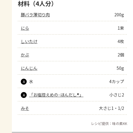
材料（4人分）
豚バラ薄切り肉
200g
にら
1束
しいたけ
4枚
かぶ
2個
にんじん
50g
水
4カップ
A
「お塩控えめの･ほんだし®」
小さじ2
A
みそ
大さじ1・1/2
レシピ提供：味の素KK