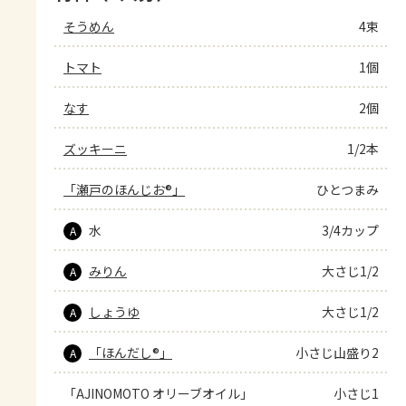
そうめん
4束
トマト
1個
なす
2個
ズッキーニ
1/2本
「瀬戸のほんじお®」
ひとつまみ
水
3/4カップ
A
みりん
大さじ1/2
A
しょうゆ
大さじ1/2
A
「ほんだし®」
小さじ山盛り2
A
「AJINOMOTO オリーブオイル」
小さじ1