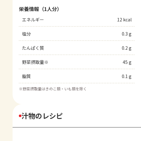
栄養情報（1人分）
エネルギー
12 kcal
塩分
0.3 g
たんぱく質
0.2 g
野菜摂取量※
45 g
脂質
0.1 g
※
野菜摂取量はきのこ類・いも類を除く
汁物のレシピ