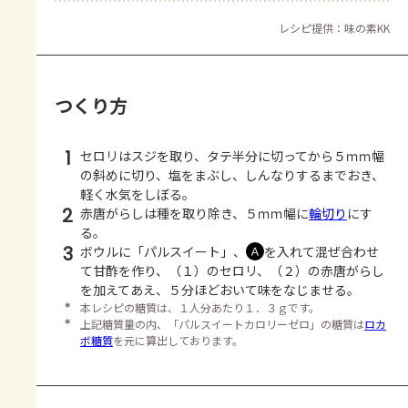
レシピ提供：味の素KK
つくり方
1
セロリはスジを取り、タテ半分に切ってから５ｍｍ幅
の斜めに切り、塩をまぶし、しんなりするまでおき、
軽く水気をしぼる。
2
赤唐がらしは種を取り除き、５ｍｍ幅に
輪切り
にす
る。
3
ボウルに「パルスイート」、
を入れて混ぜ合わせ
Ａ
て甘酢を作り、（１）のセロリ、（２）の赤唐がらし
を加えてあえ、５分ほどおいて味をなじませる。
＊
本レシピの糖質は、１人分あたり１．３ｇです。
＊
上記糖質量の内、「パルスイートカロリーゼロ」の糖質は
ロカ
ボ糖質
を元に算出しております。