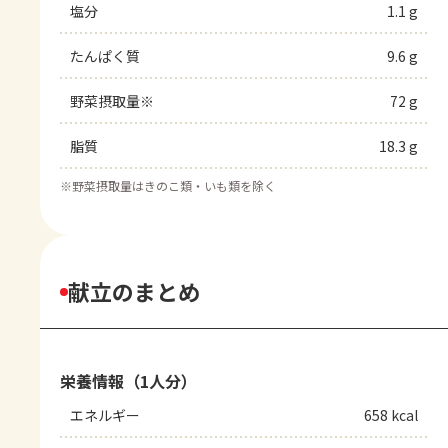
塩分
1.1 g
たんぱく質
9.6 g
野菜摂取量※
72 g
脂質
18.3 g
※
野菜摂取量はきのこ類・いも類を除く
献立のまとめ
栄養情報（1人分）
エネルギー
658 kcal