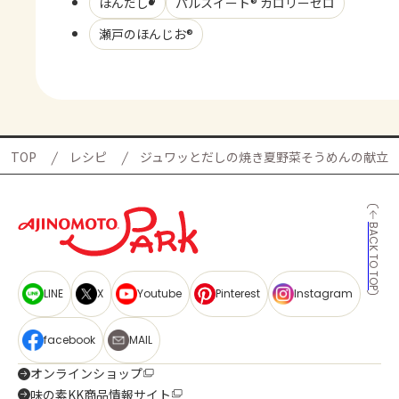
ほんだし®
パルスイート® カロリーゼロ
瀬戸のほんじお®
TOP
レシピ
ジュワッとだしの焼き夏野菜そうめんの献立
BACK TO TOP
LINE
X
Youtube
Pinterest
Instagram
facebook
MAIL
オンラインショップ
味の素KK商品情報サイト