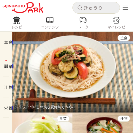
キャンセル
キャンセル
レシピ
コンテンツ
トーク
マイレシピ
レシピ
コンテンツ
ログインするとレシピを保存できます
主食
ログイン
新規登録
主食
人気の食材・レシピ
副菜
ホーム
きゅうり
なす
トマト
とうもろこし
ピーマン
みょうが
ゴーヤ
コンテンツ
汁物
レシピ
ジュワッとだしの焼き夏野菜そうめん
栄養
トーク
副菜
汁物