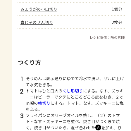
みょうがの小口切り
1個分
青じそのせん切り
2枚分
レシピ提供：味の素KK
つくり方
1
そうめんは表示通りにゆでて冷水で洗い、ザルに上げ
て水気をきる。
2
トマトはひと口大の
くし形切り
にする。なす、ズッキ
ーニはピーラーでタテにところどころ皮をむき、２ｃ
ｍ幅の
輪切り
にする。トマト、なす、ズッキーニに塩
をふる。
3
フライパンにオリーブオイルを熱し、（２）のトマ
ト・なす・ズッキーニを並べ、焼き目がつくまで焼
く。焼き目がついたら、混ぜ合わせた
を加え、ひ
Ａ