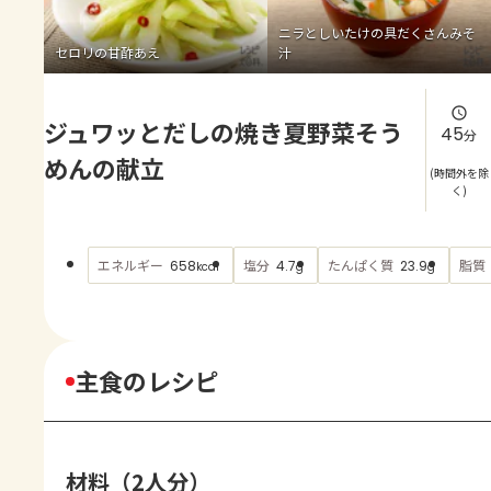
よくあるお問い合わせ
ニラとしいたけの具だくさんみそ
セロリの甘酢あえ
汁
お買い物
ジュワッとだしの焼き夏野菜そう
AJINOMOTO PARK とは
45
分
めんの献立
(時間外を除
く)
エネルギー
塩分
たんぱく質
脂質
658
4.7
23.9
kcal
g
g
主食のレシピ
材料（2人分）