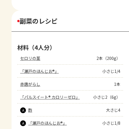
副菜のレシピ
材料（4人分）
セロリの茎
2本（200g）
「瀬戸のほんじお®」
小さじ1/4
赤唐がらし
1本
「パルスイート® カロリーゼロ」
小さじ2（6g）
酢
大さじ4
A
「瀬戸のほんじお®」
小さじ1/8
A