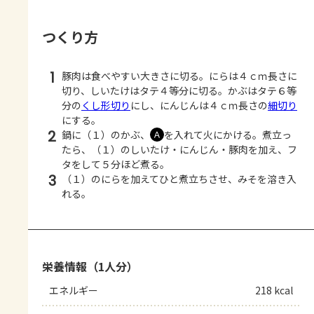
つくり方
1
豚肉は食べやすい大きさに切る。にらは４ｃｍ長さに
切り、しいたけはタテ４等分に切る。かぶはタテ６等
分の
くし形切り
にし、にんじんは４ｃｍ長さの
細切り
にする。
2
鍋に（１）のかぶ、
を入れて火にかける。煮立っ
Ａ
たら、（１）のしいたけ・にんじん・豚肉を加え、フ
タをして５分ほど煮る。
3
（１）のにらを加えてひと煮立ちさせ、みそを溶き入
れる。
栄養情報（1人分）
エネルギー
218 kcal