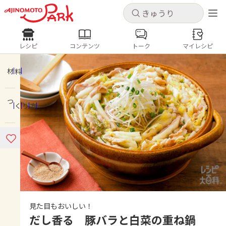
キャンセル
キャンセル
レシピ
コンテンツ
トーク
マイレシピ
レシピ
コンテンツ
ログインするとレシピを保存できます
ログイン
新規登録
材料
人気の食材・レシピ
つくり方
ホーム
きゅうり
なす
トマト
とうもろこし
ピーマン
みょうが
ゴーヤ
コンテンツ
レシピ
トーク
見た目もおいしい！
だし香る 豚バラと白菜の重ね鍋