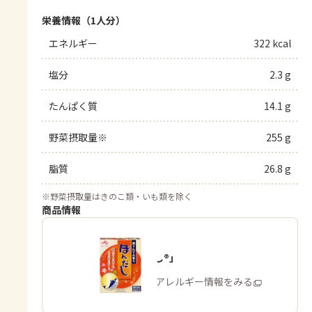
栄養情報（1人分）
エネルギー
322 kcal
塩分
2.3 g
たんぱく質
14.1 g
野菜摂取量※
255 g
脂質
26.8 g
※
野菜摂取量はきのこ類・いも類を除く
商品情報
「ほんだし®」
商品・アレルギー情報をみる