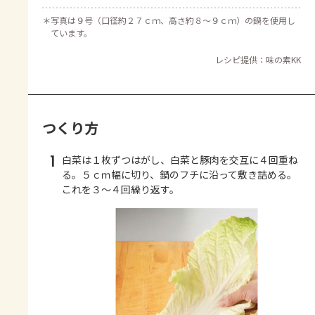
＊
写真は９号（口径約２７ｃｍ、高さ約８～９ｃｍ）の鍋を使用し
ています。
レシピ提供：味の素KK
つくり方
1
白菜は１枚ずつはがし、白菜と豚肉を交互に４回重ね
る。５ｃｍ幅に切り、鍋のフチに沿って敷き詰める。
これを３～４回繰り返す。