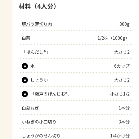
材料（4人分）
豚バラ薄切り肉
300g
白菜
1/2株（1000g）
「ほんだし®」
大さじ2
水
6カップ
A
しょうゆ
大さじ2
A
「瀬戸のほんじお®」
小さじ1/2
A
白髪ねぎ
1本分
小ねぎの小口切り
3本分
しょうがのせん切り
1/4かけ分