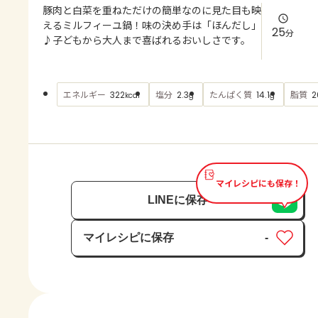
よくあるお問い合わせ
豚肉と白菜を重ねただけの簡単なのに見た目も映
えるミルフィーユ鍋！味の決め手は「ほんだし」
25
分
♪子どもから大人まで喜ばれるおいしさです。
お買い物
AJINOMOTO PARK とは
エネルギー
塩分
たんぱく質
脂質
322
2.3
14.1
2
kcal
g
g
マイレシピにも保存！
LINEに保存
マイレシピに保存
-
保存済み