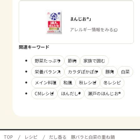
「瀬戸のほんじお®」
商品・アレルギー情報をみる
関連キーワード
野菜たっぷり
節約
家族で囲む
栄養バランス
カラダぽかぽか
豚肉
白菜
メイン料理
和風
秋レシピ
冬レシピ
CMレシピ
ほんだし®
瀬戸のほんじお®
TOP
レシピ
だし香る 豚バラと白菜の重ね鍋