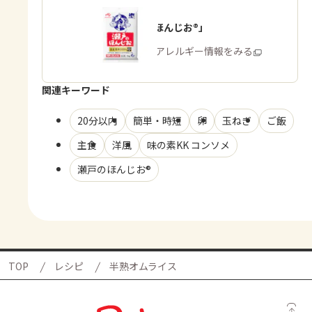
「瀬戸のほんじお®」
商品・アレルギー情報をみる
関連キーワード
20分以内
簡単・時短
卵
玉ねぎ
ご飯
主食
洋風
味の素KK コンソメ
瀬戸のほんじお®
TOP
レシピ
半熟オムライス