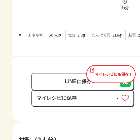
よくあるお問い合わせ
15
分
お買い物
エネルギー
塩分
たんぱく質
脂質
601
2.3
21.8
2
kcal
g
g
AJINOMOTO PARK とは
マイレシピにも保存！
LINEに保存
マイレシピに保存
-
保存済み
材料（2人分）