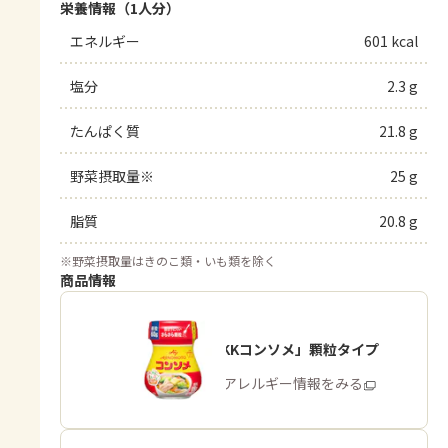
栄養情報（1人分）
エネルギー
601 kcal
塩分
2.3 g
たんぱく質
21.8 g
野菜摂取量※
25 g
脂質
20.8 g
※
野菜摂取量はきのこ類・いも類を除く
商品情報
「味の素KKコンソメ」顆粒タイプ
商品・アレルギー情報をみる