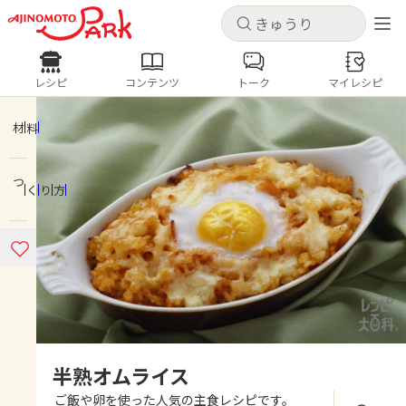
キャンセル
キャンセル
レシピ
コンテンツ
トーク
マイレシピ
レシピ
コンテンツ
ログインするとレシピを保存できます
ログイン
新規登録
材料
人気の食材・レシピ
つくり方
ホーム
きゅうり
なす
トマト
とうもろこし
ピーマン
みょうが
ゴーヤ
コンテンツ
レシピ
トーク
半熟オムライス
ご飯や卵を使った人気の主食レシピです。