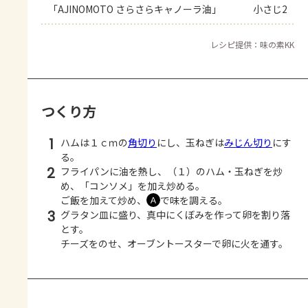
「AJINOMOTO さらさらキャノーラ油」
小さじ2
レシピ提供：味の素KK
つくり方
1
ハムは１ｃｍの
角切り
にし、玉ねぎは
みじん切り
にす
る。
2
フライパンに油を熱し、（１）のハム・玉ねぎを炒
め、「コンソメ」を加え炒める。
ご飯を加えて炒め、
で味を調える。
Ａ
3
グラタン皿に盛り、真中にくぼみを作って卵を割り落
とす。
チーズをのせ、オーブントースターで卵に火を通す。