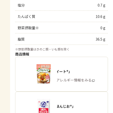
塩分
0.7 g
たんぱく質
10.6 g
野菜摂取量※
0 g
脂質
36.5 g
※
野菜摂取量はきのこ類・いも類を除く
商品情報
「パルスイート®」
商品・アレルギー情報をみる
「瀬戸のほんじお®」