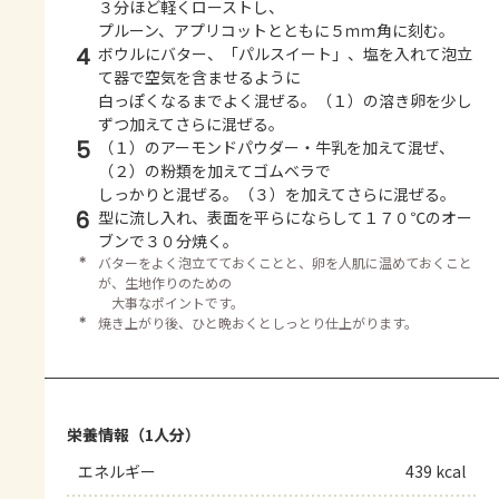
３分ほど軽くローストし、
プルーン、アプリコットとともに５ｍｍ角に刻む。
4
ボウルにバター、「パルスイート」、塩を入れて泡立
て器で空気を含ませるように
白っぽくなるまでよく混ぜる。（１）の溶き卵を少し
ずつ加えてさらに混ぜる。
5
（１）のアーモンドパウダー・牛乳を加えて混ぜ、
（２）の粉類を加えてゴムベラで
しっかりと混ぜる。（３）を加えてさらに混ぜる。
6
型に流し入れ、表面を平らにならして１７０℃のオー
ブンで３０分焼く。
＊
バターをよく泡立てておくことと、卵を人肌に温めておくこと
が、生地作りのための
大事なポイントです。
＊
焼き上がり後、ひと晩おくとしっとり仕上がります。
栄養情報（1人分）
エネルギー
439 kcal