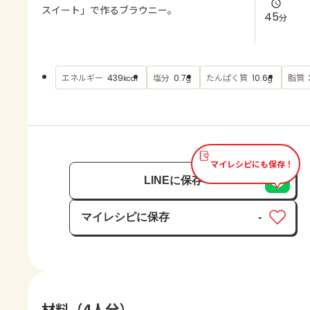
よくあるお問い合わせ
スイート」で作るブラウニー。
45
分
お買い物
エネルギー
塩分
たんぱく質
脂質
439
0.7
10.6
kcal
g
g
AJINOMOTO PARK とは
マイレシピにも保存！
LINEに保存
マイレシピに保存
-
保存済み
材料（4人分）