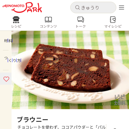
キャンセル
キャンセル
レシピ
コンテンツ
トーク
マイレシピ
レシピ
コンテンツ
ログインするとレシピを保存できます
ログイン
新規登録
材料
人気の食材・レシピ
つくり方
ホーム
きゅうり
なす
トマト
とうもろこし
ピーマン
みょうが
ゴーヤ
コンテンツ
レシピ
トーク
ブラウニー
チョコレートを使わず、ココアパウダーと「パル