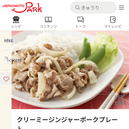
キャンセル
キャンセル
レシピ
コンテンツ
トーク
マイレシピ
レシピ
コンテンツ
ログインするとレシピを保存できます
ログイン
新規登録
材料
人気の食材・レシピ
つくり方
ホーム
きゅうり
なす
トマト
とうもろこし
ピーマン
みょうが
ゴーヤ
コンテンツ
レシピ
トーク
クリーミージンジャーポークプレー
ト