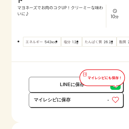
よくあるお問い合わせ
マヨネーズでお肉のコクUP！クリーミーな味わ
いに♪
10
分
お買い物
AJINOMOTO PARK とは
エネルギー
塩分
たんぱく質
脂質
542
1.2
26.2
kcal
g
g
マイレシピにも保存！
LINEに保存
マイレシピに保存
-
保存済み