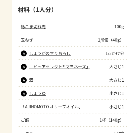
材料（1人分）
豚こま切れ肉
100g
玉ねぎ
1/6個（40g）
しょうがのすりおろし
1/2かけ分
A
「ピュアセレクト® マヨネーズ」
大さじ1
A
酒
大さじ1
A
しょうゆ
小さじ1
A
「AJINOMOTO オリーブオイル」
小さじ1
ご飯
1杯（140g）