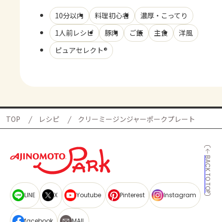
10分以内
料理初心者
濃厚・こってり
1人前レシピ
豚肉
ご飯
主食
洋風
ピュアセレクト®
TOP
レシピ
クリーミージンジャーポークプレート
BACK TO TOP
LINE
X
Youtube
Pinterest
Instagram
facebook
MAIL