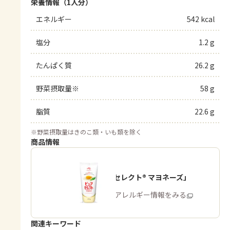
栄養情報（1人分）
エネルギー
542 kcal
塩分
1.2 g
たんぱく質
26.2 g
野菜摂取量※
58 g
脂質
22.6 g
※
野菜摂取量はきのこ類・いも類を除く
商品情報
「ピュアセレクト® マヨネーズ」
商品・アレルギー情報をみる
関連キーワード