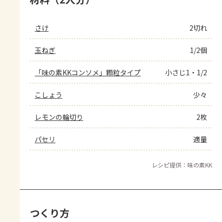
さけ
2切れ
玉ねぎ
1/2個
「味の素KKコンソメ」顆粒タイプ
小さじ1・1/2
こしょう
少々
レモンの輪切り
2枚
パセリ
適量
レシピ提供：味の素KK
つくり方