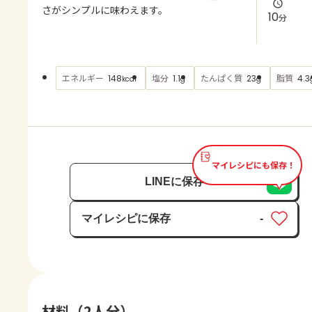
よくあるお問い合わせ
さがシンプルに味わえます。
10
分
お買い物
エネルギー
塩分
たんぱく質
脂質
148
1.1
23
4.3
kcal
g
g
AJINOMOTO PARK とは
マイレシピにも保存！
LINEに保存
マイレシピに保存
-
保存済み
材料（2人分）