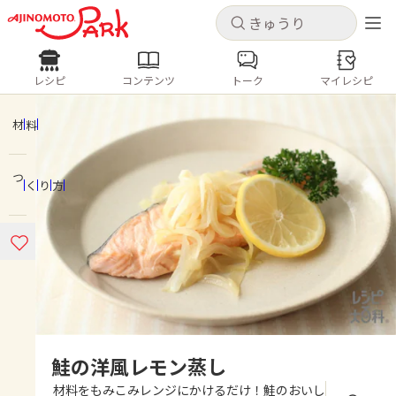
キャンセル
キャンセル
レシピ
コンテンツ
トーク
マイレシピ
レシピ
コンテンツ
ログインするとレシピを保存できます
ログイン
新規登録
材料
人気の食材・レシピ
つくり方
ホーム
きゅうり
なす
トマト
とうもろこし
ピーマン
みょうが
ゴーヤ
コンテンツ
レシピ
トーク
鮭の洋風レモン蒸し
材料をもみこみレンジにかけるだけ！鮭のおいし