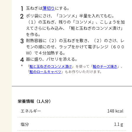
1
玉ねぎは
薄切り
にする。
2
ポリ袋にさけ、「コンソメ」半量を入れてもむ。
（１）の玉ねぎ、残りの「コンソメ」、こしょうを加
えてさらにもみ込み、「鮭と玉ねぎのコンソメ漬け」
を作る。
3
耐熱容器に（２）の玉ねぎを敷き、（２）のさけ、レ
モンの順にのせ、ラップをかけて電子レンジ（６００
Ｗ）で４分加熱する。
4
器に盛り、パセリを添える。
＊
「
鮭と玉ねぎのコンソメ漬け
」を使って「
鮭のチーズ焼き
」、
「
鮭のロールキャベツ
」もお作りいただけます。
栄養情報（1人分）
エネルギー
148 kcal
塩分
1.1 g