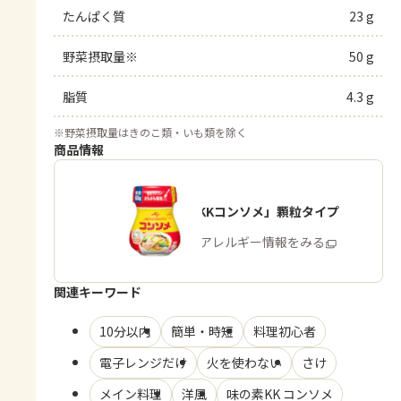
たんぱく質
23 g
野菜摂取量※
50 g
脂質
4.3 g
※
野菜摂取量はきのこ類・いも類を除く
商品情報
「味の素KKコンソメ」顆粒タイプ
商品・アレルギー情報をみる
関連キーワード
10分以内
簡単・時短
料理初心者
電子レンジだけ
火を使わない
さけ
メイン料理
洋風
味の素KK コンソメ