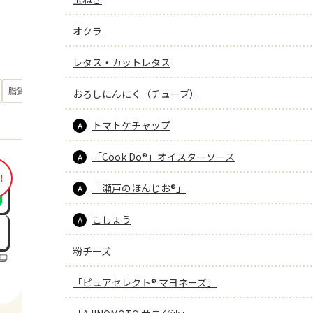
オクラ
レタス・カットレタス
もっと見る
脂質
26.1
おろしにんにく（チューブ）
g
トマトケチャップ
A
「Cook Do®」オイスターソース
A
！
「瀬戸のほんじお®」
A
こしょう
A
粉チーズ
「ピュアセレクト® マヨネーズ」