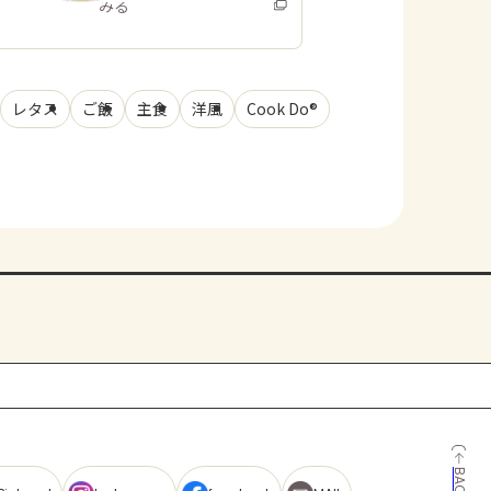
みる
レタス
ご飯
主食
洋風
Cook Do®