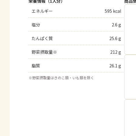
栄養情報（1人分）
商品
エネルギー
595 kcal
塩分
2.6 g
たんぱく質
25.6 g
野菜摂取量※
212 g
脂質
26.1 g
※
野菜摂取量はきのこ類・いも類を除く