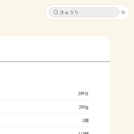
キャンセル
キャンセル
シピ
コンテンツ
ログインするとレシピを保存できます
ログイン
新規登録
レシピ
ホーム
なす
トマト
とうもろこし
ピーマン
みょうが
2杯分
コンテンツ
200g
レシピ
1個
トーク
1/2個