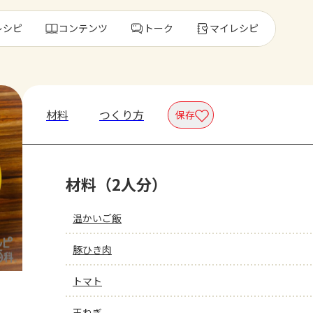
レシピ
コンテンツ
トーク
マイレシピ
レ
材料
つくり方
保存
人気の食材・
材料（2人分）
きゅうり
ゴーヤ
温かいご飯
豚ひき肉
トマト
玉ねぎ