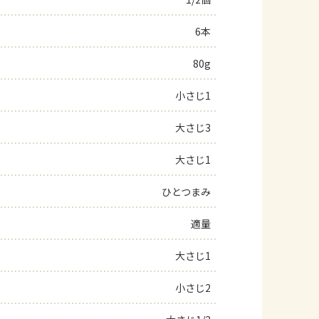
よくあるお問い合わせ
6本
80g
お買い物
小さじ1
AJINOMOTO PARK とは
大さじ3
大さじ1
ひとつまみ
適量
大さじ1
小さじ2