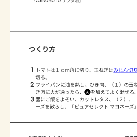
「AJINOMOTO サラダ油」
つくり方
1
トマトは１ｃｍ角に切り、玉ねぎは
みじん切
切る。
2
フライパンに油を熱し、ひき肉、（１）の玉
き肉に火が通ったら、
を加えてよく混ぜる
Ａ
3
器にご飯をよそい、カットレタス、（２）、
ーズを散らし、「ピュアセレクト マヨネーズ