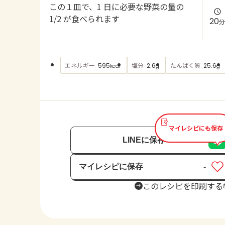
この１皿で、1 日に必要な野菜の量の
1/2 が食べられます
20
分
エネルギー
塩分
たんぱく質
595
2.6
25.6
kcal
g
g
マイレシピにも保存
LINEに保存
マイレシピに保存
-
保存済み
このレシピを印刷する