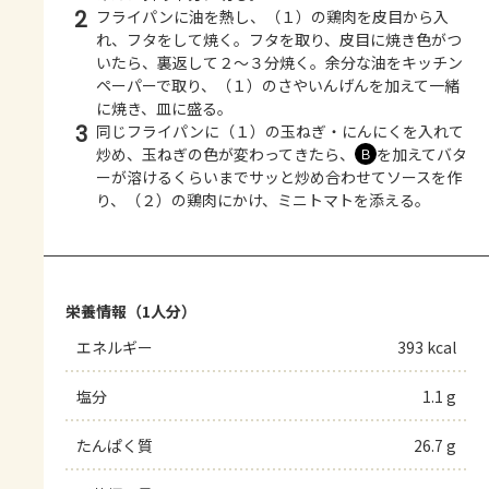
2
フライパンに油を熱し、（１）の鶏肉を皮目から入
れ、フタをして焼く。フタを取り、皮目に焼き色がつ
いたら、裏返して２～３分焼く。余分な油をキッチン
ペーパーで取り、（１）のさやいんげんを加えて一緒
に焼き、皿に盛る。
3
同じフライパンに（１）の玉ねぎ・にんにくを入れて
炒め、玉ねぎの色が変わってきたら、
を加えてバタ
Ｂ
ーが溶けるくらいまでサッと炒め合わせてソースを作
り、（２）の鶏肉にかけ、ミニトマトを添える。
栄養情報（1人分）
エネルギー
393 kcal
塩分
1.1 g
たんぱく質
26.7 g