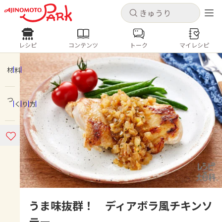
キャンセル
キャンセル
レシピ
コンテンツ
トーク
マイレシピ
レシピ
コンテンツ
ログインするとレシピを保存できます
ログイン
新規登録
材料
人気の食材・レシピ
つくり方
ホーム
きゅうり
なす
トマト
とうもろこし
ピーマン
みょうが
ゴーヤ
コンテンツ
レシピ
トーク
うま味抜群！ ディアボラ風チキンソ
テー