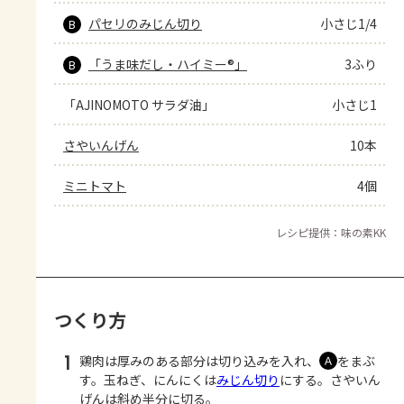
パセリのみじん切り
小さじ1/4
B
「うま味だし・ハイミー®」
3ふり
B
「AJINOMOTO サラダ油」
小さじ1
さやいんげん
10本
ミニトマト
4個
レシピ提供：味の素KK
つくり方
1
鶏肉は厚みのある部分は切り込みを入れ、
をまぶ
Ａ
す。玉ねぎ、にんにくは
みじん切り
にする。さやいん
げんは斜め半分に切る。