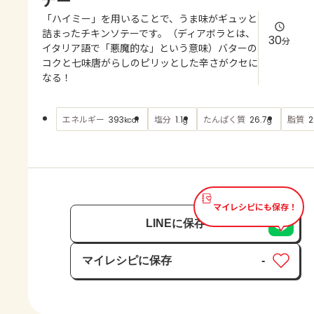
よくあるお問い合わせ
「ハイミー」を用いることで、うま味がギュッと
詰まったチキンソテーです。（ディアボラとは、
30
分
お買い物
イタリア語で「悪魔的な」という意味）バターの
コクと七味唐がらしのピリッとした辛さがクセに
なる！
AJINOMOTO PARK とは
エネルギー
塩分
たんぱく質
脂質
393
1.1
26.7
2
kcal
g
g
マイレシピにも保存！
LINEに保存
マイレシピに保存
-
保存済み