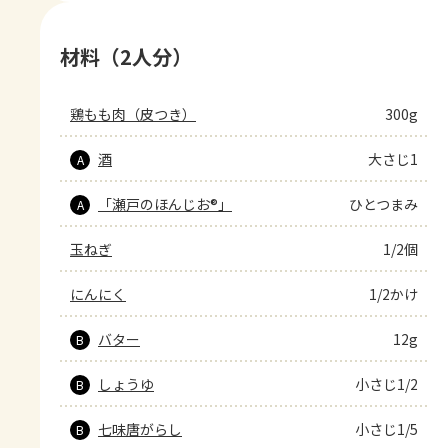
材料（2人分）
鶏もも肉（皮つき）
300g
酒
大さじ1
A
「瀬戸のほんじお®」
ひとつまみ
A
玉ねぎ
1/2個
にんにく
1/2かけ
バター
12g
B
しょうゆ
小さじ1/2
B
七味唐がらし
小さじ1/5
B