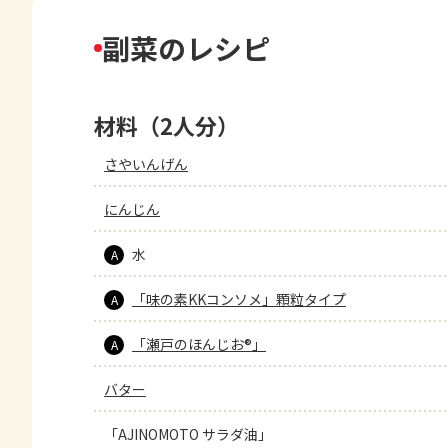
副菜のレシピ
材料（2人分）
さやいんげん
にんじん
水
A
「味の素KKコンソメ」顆粒タイプ
A
「瀬戸のほんじお®」
A
バター
「AJINOMOTO サラダ油」