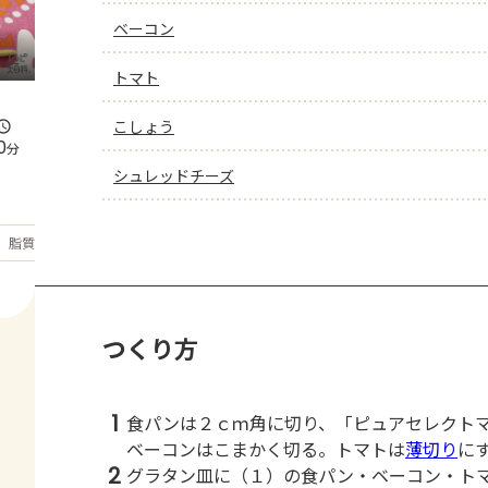
ベーコン
トマト
こしょう
0
分
シュレッドチーズ
もっと見る
脂質
41.1
g
つくり方
1
食パンは２ｃｍ角に切り、「ピュアセレクト
ベーコンはこまかく切る。トマトは
薄切り
に
2
グラタン皿に（１）の食パン・ベーコン・ト