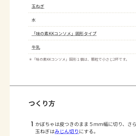
玉ねぎ
水
「味の素KKコンソメ」固形タイプ
牛乳
＊
「味の素KKコンソメ」固形１個は、顆粒で小さじ2杯です。
つくり方
1
かぼちゃは皮つきのまま５ｍｍ幅に切り、さ
玉ねぎは
みじん切り
にする。