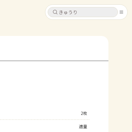
キャンセル
キャンセル
シピ
コンテンツ
ログインするとレシピを保存できます
ログイン
新規登録
レシピ
ホーム
なす
トマト
とうもろこし
ピーマン
みょうが
コンテンツ
レシピ
2枚
トーク
適量