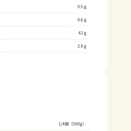
0.5 g
0.6 g
42 g
2.9 g
1/4個（500g）