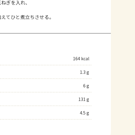
玉ねぎを入れ、
。
加えてひと煮立ちさせる。
164 kcal
1.3 g
6 g
131 g
4.5 g