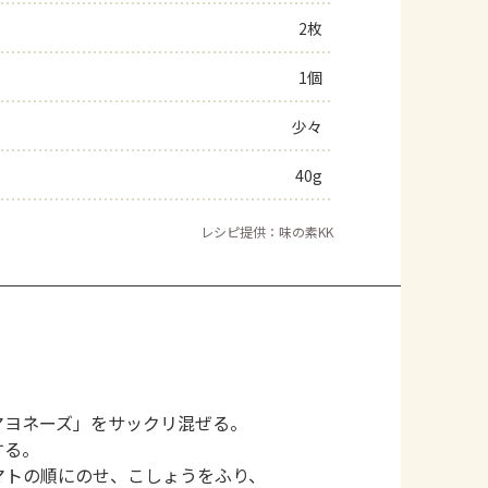
2枚
よくあるお問い合わせ
1個
お買い物
少々
AJINOMOTO PARK とは
40g
レシピ提供：味の素KK
マヨネーズ」をサックリ混ぜる。
する。
マトの順にのせ、こしょうをふり、