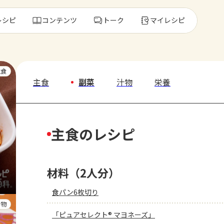
レシピ
コンテンツ
トーク
マイレシピ
レ
主食
主食
副菜
汁物
栄養
人気の食材・
主食のレシピ
きゅうり
ゴーヤ
材料（2人分）
食パン6枚切り
汁物
「ピュアセレクト® マヨネーズ」