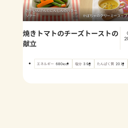
さやいんげんとにんじんのバター
ソテー
かぼちゃのクリーミースープ
焼きトマトのチーズトーストの
2
献立
エネルギー
塩分
たんぱく質
680
3.9
20.1
kcal
g
g