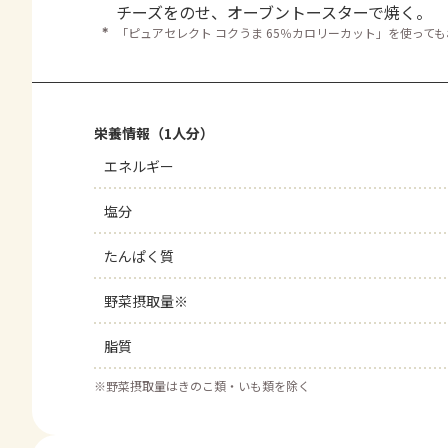
チーズをのせ、オーブントースターで焼く。
＊
「ピュアセレクト コクうま 65％カロリーカット」を使って
栄養情報（1人分）
エネルギー
塩分
たんぱく質
野菜摂取量※
脂質
※
野菜摂取量はきのこ類・いも類を除く