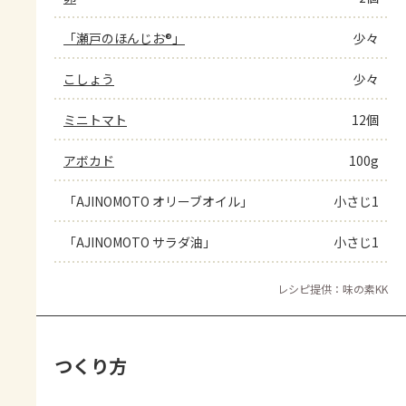
「瀬戸のほんじお®」
少々
こしょう
少々
ミニトマト
12個
アボカド
100g
「AJINOMOTO オリーブオイル」
小さじ1
「AJINOMOTO サラダ油」
小さじ1
レシピ提供：味の素KK
つくり方