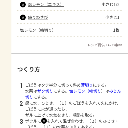
塩レモン（エキス）
小さじ1/2
A
練りわさび
小さじ1
A
塩レモン（輪切り）
1枚
レシピ提供：味の素KK
つくり方
1
ごぼうはタテ半分に切って斜め
薄切り
にする。
水菜は
ザク切り
にする。
塩レモン（
輪切り
）は
みじん
切り
にする。
2
鍋に水、ひじき、（１）のごぼうを入れて火にかけ、
ごぼうに火が通ったら、
ザルに上げて水気をきり、粗熱を取る。
3
ボウルに
を入れて混ぜ合わせ、（２）のひじき・
Ａ
ごぼう、（１）の水菜を加えてあえる。