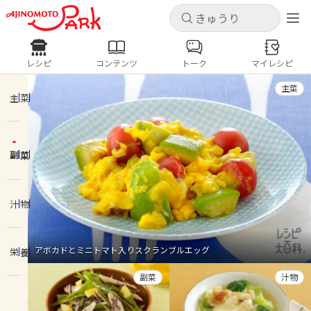
キャンセル
キャンセル
レシピ
コンテンツ
トーク
マイレシピ
レシピ
コンテンツ
ログインするとレシピを保存できます
主菜
ログイン
新規登録
主菜
人気の食材・レシピ
副菜
ホーム
きゅうり
なす
トマト
とうもろこし
ピーマン
みょうが
ゴーヤ
コンテンツ
汁物
レシピ
アボカドとミニトマト入りスクランブルエッグ
栄養
トーク
副菜
汁物