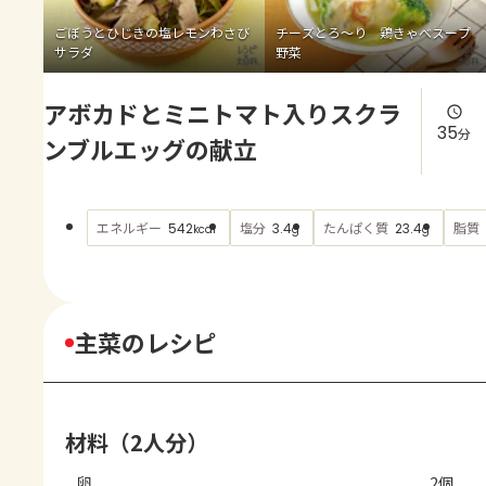
よくあるお問い合わせ
ごぼうとひじきの塩レモンわさび
チーズとろ～り 鶏きゃべスープ
サラダ
野菜
お買い物
アボカドとミニトマト入りスクラ
AJINOMOTO PARK とは
35
分
ンブルエッグの献立
エネルギー
塩分
たんぱく質
脂質
542
3.4
23.4
kcal
g
g
主菜のレシピ
材料（2人分）
卵
2個