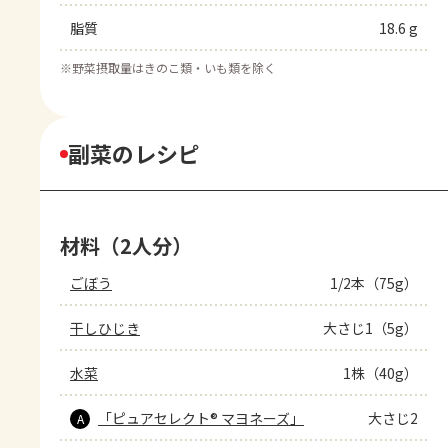
脂質
18.6 g
※
野菜摂取量はきのこ類・いも類を除く
副菜のレシピ
材料（2人分）
ごぼう
1/2本（75g）
干しひじき
大さじ1（5g）
水菜
1株（40g）
「ピュアセレクト® マヨネーズ」
大さじ2
A