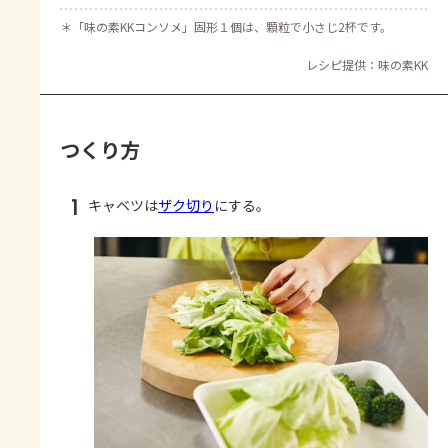
＊
「味の素KKコンソメ」固形１個は、顆粒で小さじ2杯です。
レシピ提供：味の素KK
つくり方
1
キャベツは
ザク切り
にする。