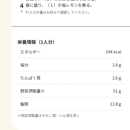
4
器に盛り、（１）の塩レモンを飾る。
＊
わさびの量はお好みで調節してください。
栄養情報（1人分）
エネルギー
144 kcal
塩分
1.6 g
たんぱく質
1.6 g
野菜摂取量※
51 g
脂質
11.8 g
※
野菜摂取量はきのこ類・いも類を除く