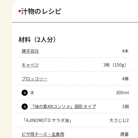
汁物のレシピ
材料（2人分）
鶏手羽元
4本
キャベツ
3枚（150g）
ブロッコリー
4房
水
300ml
A
「味の素KKコンソメ」固形タイプ
1個
A
「AJINOMOTO サラダ油」
大さじ1/2
ピザ用チーズ・生食用
適量