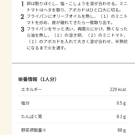
1
卵は割りほぐし、塩・こしょうを混ぜ合わせる。ミニ
トマトはヘタを取り、アボカドはひと口大に切る。
2
フライパンにオリーブオイルを熱し、（１）のミニト
マトを炒め、皮が破れてきたら一度取り出す。
3
フライパンをサッと洗い、再度火にかけ、熱くなった
ら油を熱し、（１）の溶き卵、（２）のミニトマト、
（１）のアボカドを入れて大きく混ぜ合わせ、半熟状
になるまで火を通す。
栄養情報（1人分）
エネルギー
229 kcal
塩分
0.5 g
たんぱく質
8.1 g
野菜摂取量※
88 g