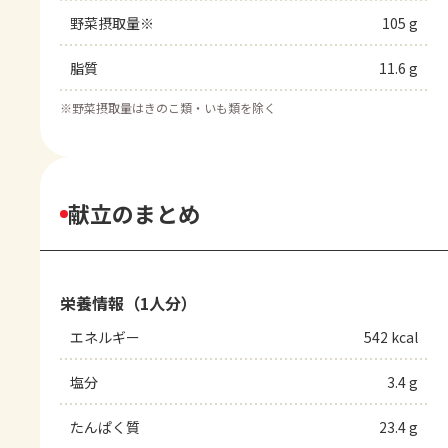
野菜摂取量※
105 g
脂質
11.6 g
※
野菜摂取量はきのこ類・いも類を除く
献立のまとめ
栄養情報（1人分）
エネルギー
542 kcal
塩分
3.4 g
たんぱく質
23.4 g