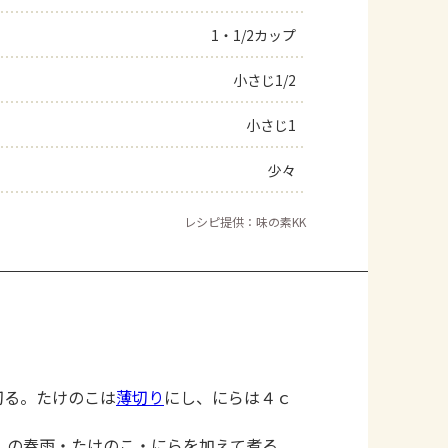
1・1/2カップ
小さじ1/2
小さじ1
少々
レシピ提供：味の素KK
切る。たけのこは
薄切り
にし、にらは４ｃ
）の春雨・たけのこ・にらを加えて煮る。