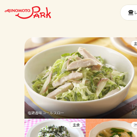
塩鶏香味コールスロー
主食