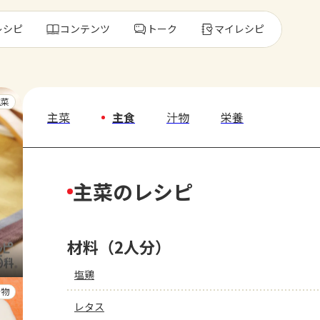
レシピ
コンテンツ
トーク
マイレシピ
レ
主菜
主菜
主食
汁物
栄養
人気の食材・
主菜のレシピ
きゅうり
ゴーヤ
材料（2人分）
塩鶏
汁物
レタス