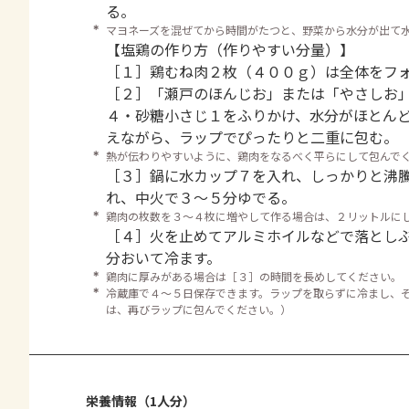
る。
＊
マヨネーズを混ぜてから時間がたつと、野菜から水分が出て
【塩鶏の作り方（作りやすい分量）】
［１］鶏むね肉２枚（４００ｇ）は全体をフ
［２］「瀬戸のほんじお」または「やさしお
４・砂糖小さじ１をふりかけ、水分がほとん
えながら、ラップでぴったりと二重に包む。
＊
熱が伝わりやすいように、鶏肉をなるべく平らにして包んで
［３］鍋に水カップ７を入れ、しっかりと沸
れ、中火で３～５分ゆでる。
＊
鶏肉の枚数を３～４枚に増やして作る場合は、２リットルに
［４］火を止めてアルミホイルなどで落とし
分おいて冷ます。
＊
鶏肉に厚みがある場合は［３］の時間を長めしてください。
＊
冷蔵庫で４～５日保存できます。ラップを取らずに冷まし、
は、再びラップに包んでください。）
栄養情報（1人分）