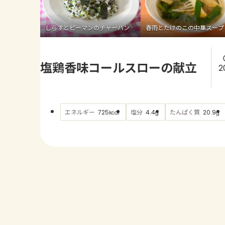
しらすとピーマンのチャーハン
春雨とたけのこの中華スープ
塩鶏香味コールスローの献立
2
エネルギー
塩分
たんぱく質
725
4.4
20.9
kcal
g
g