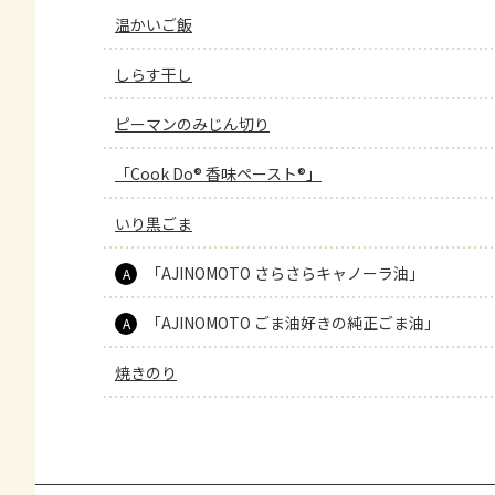
温かいご飯
しらす干し
ピーマンのみじん切り
「Cook Do® 香味ペースト®」
いり黒ごま
「AJINOMOTO さらさらキャノーラ油」
A
「AJINOMOTO ごま油好きの純正ごま油」
A
焼きのり