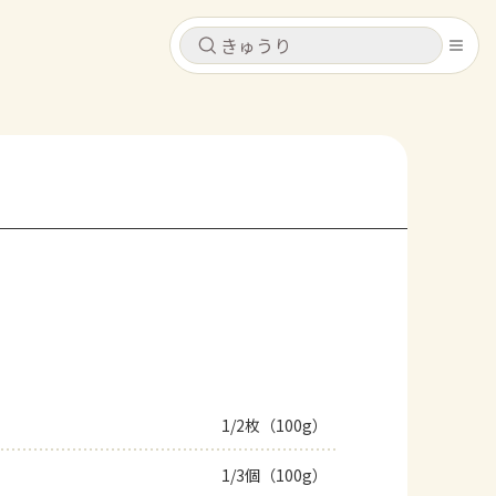
キャンセル
キャンセル
シピ
コンテンツ
ログインするとレシピを保存できます
ログイン
新規登録
レシピ
ホーム
なす
トマト
とうもろこし
ピーマン
みょうが
コンテンツ
レシピ
1/2枚（100g）
トーク
1/3個（100g）