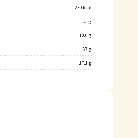
230 kcal
1.2 g
10.6 g
57 g
17.1 g