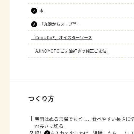
水
A
「丸鶏がらスープ™」
A
「Cook Do®」オイスターソース
「AJINOMOTO ごま油好きの純正ごま油」
つくり方
1
春雨はぬるま湯でもどし、食べやすい長さに
ｍ長さに切る。
2
鍋に
を入れて火にかけ、沸騰したら、（１
Ａ