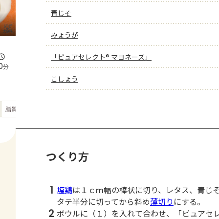
青じそ
みょうが
「ピュアセレクト® マヨネーズ」
0
分
こしょう
もっと見る
脂質
39.1
g
つくり方
1
塩鶏
は１ｃｍ幅の棒状に切り、レタス、青じ
タテ半分に切ってから斜め
薄切り
にする。
2
ボウルに（１）を入れて合わせ、「ピュアセ