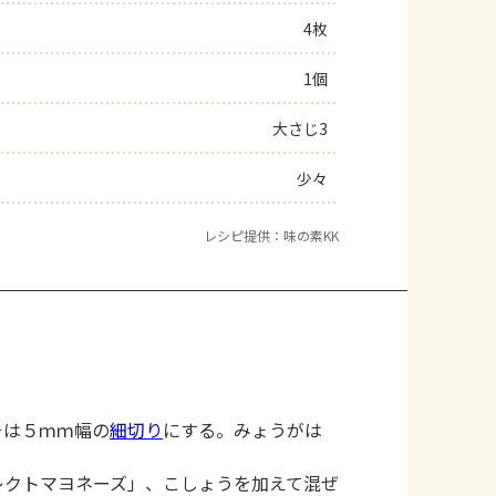
4枚
よくあるお問い合わせ
1個
お買い物
大さじ3
AJINOMOTO PARK とは
少々
レシピ提供：味の素KK
そは５ｍｍ幅の
細切り
にする。みょうがは
レクトマヨネーズ」、こしょうを加えて混ぜ