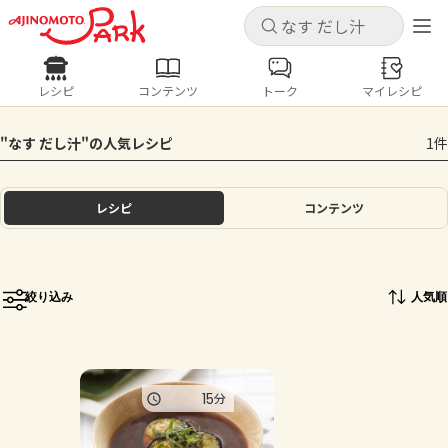
キャンセル
キャンセル
レシピ
コンテンツ
トーク
マイレシピ
レシピ
コンテンツ
ログインするとレシピを保存できます
"なす だし汁"の人気レシピ
1件
ログイン
新規登録
人気の食材・レシピ
レシピ
コンテンツ
ホーム
きゅうり
なす
トマト
とうもろこし
ピーマン
みょうが
ゴーヤ
コンテンツ
絞り込み
人気順
レシピ
トーク
15
分