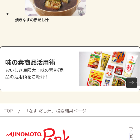
よくあるお問い合わせ
お買い物
焼きなすの赤だし汁
AJINOMOTO PARK とは
味の素商品活用術
おいしさ無限大！味の素KK商
品の活用術をご紹介！
TOP
「なす だし汁」検索結果ページ