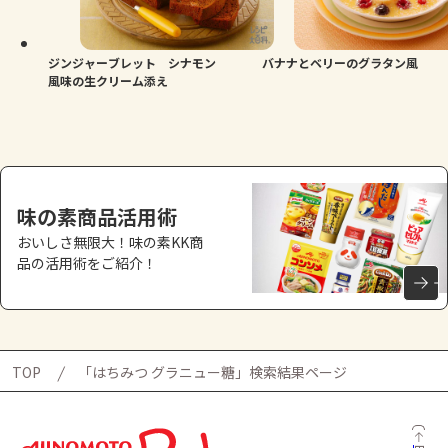
よくあるお問い合わせ
お買い物
ジンジャーブレット シナモン
バナナとベリーのグラタン風
風味の生クリーム添え
AJINOMOTO PARK とは
味の素商品活用術
おいしさ無限大！味の素KK商
品の活用術をご紹介！
TOP
「はちみつ グラニュー糖」検索結果ページ