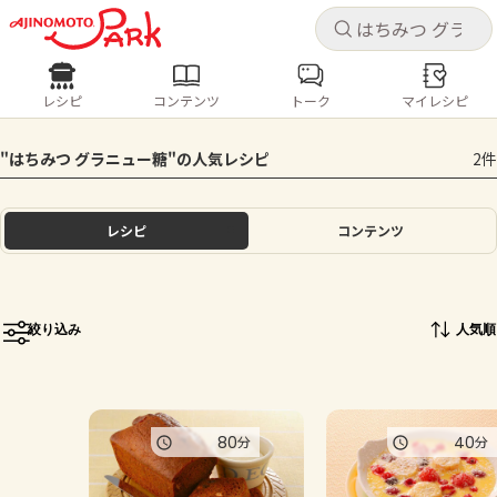
キャ
キャ
レシピ
コンテンツ
トーク
マイレシピ
レシピ
コンテンツ
ログインするとレシピを保存できます
"はちみつ グラニュー糖"の人気レシピ
2件
ログイン
新規登録
人気の食材・レシピ
レシピ
コンテンツ
ホーム
きゅうり
なす
トマト
とうもろこし
ピーマン
みょうが
ゴーヤ
コンテンツ
絞り込み
人気順
レシピ
トーク
80
40
分
分