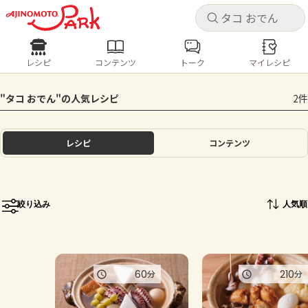
キャ
キャ
レシピ
コンテンツ
トーク
マイレシピ
レシピ
コンテンツ
ログインするとレシピを保存できます
"タコ おでん"の人気レシピ
2件
ログイン
新規登録
人気の食材・レシピ
レシピ
コンテンツ
ホーム
きゅうり
なす
トマト
とうもろこし
ピーマン
みょうが
ゴーヤ
コンテンツ
絞り込み
人気順
レシピ
トーク
60
210
分
分