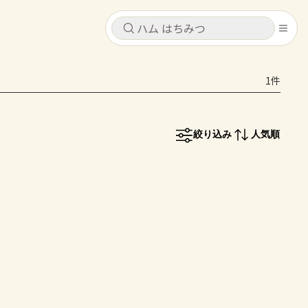
キャンセル
キャンセル
1件
シピ
コンテンツ
ログインするとレシピを保存できます
ログイン
新規登録
絞り込み
人気順
レシピ
ホーム
なす
トマト
とうもろこし
ピーマン
みょうが
コンテンツ
レシピ
トーク