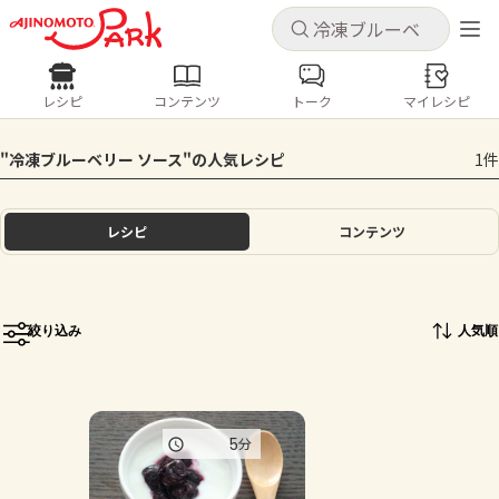
キャンセル
キャンセル
レシピ
コンテンツ
トーク
マイレシピ
レシピ
コンテンツ
ログインするとレシピを保存できます
"冷凍ブルーベリー ソース"の人気レシピ
1件
ログイン
新規登録
人気の食材・レシピ
レシピ
コンテンツ
ホーム
きゅうり
なす
トマト
とうもろこし
ピーマン
みょうが
ゴーヤ
コンテンツ
絞り込み
人気順
レシピ
トーク
5
分