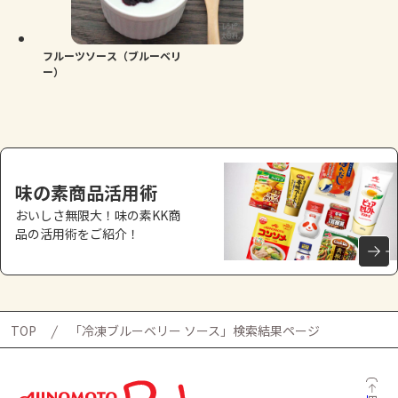
よくあるお問い合わせ
お買い物
フルーツソース（ブルーベリ
ー）
AJINOMOTO PARK とは
味の素商品活用術
おいしさ無限大！味の素KK商
品の活用術をご紹介！
TOP
「冷凍ブルーベリー ソース」検索結果ページ